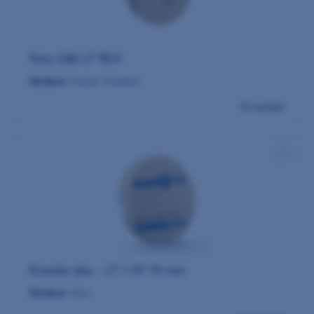
Telio CAD LT 98.5
Výrobce:
Ivoclar Vivadent
13 variant
Grandio disc - LT / HT 15 mm
Výrobce:
Voco