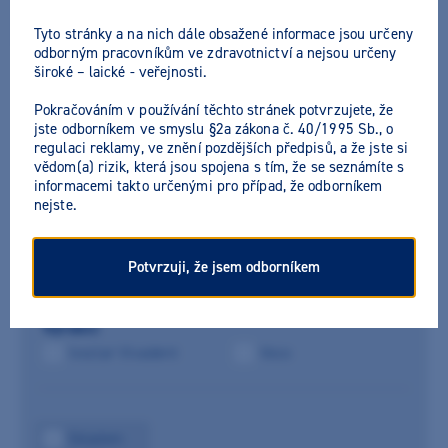
Tyto stránky a na nich dále obsažené informace jsou určeny
odborným pracovníkům ve zdravotnictví a nejsou určeny
široké – laické - veřejnosti.
Nejprodávanější
Pokračováním v používání těchto stránek potvrzujete, že
jste odborníkem ve smyslu §2a zákona č. 40/1995 Sb., o
regulaci reklamy, ve znění pozdějších předpisů, a že jste si
Telio CAD LT 98.5
vědom(a) rizik, která jsou spojena s tím, že se seznámíte s
informacemi takto určenými pro případ, že odborníkem
Výrobce:
Ivoclar Vivadent
nejste.
Vybrat variantu
Potvrzuji, že jsem odborníkem
Výrobci:
Ivoclar Vivadent
Voco
Skladem