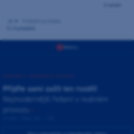
6 variant
21
produktů na stránku
5
z 5 produktů
Nahoru
INOVAČNÍ A TRÉNINKOVÉ CENTRUM
Přijďte sami zažít ten rozdíl!
Nejmodernější řešení v reálném
provozu
Pondělí - Pátek 9:00 - 17:00