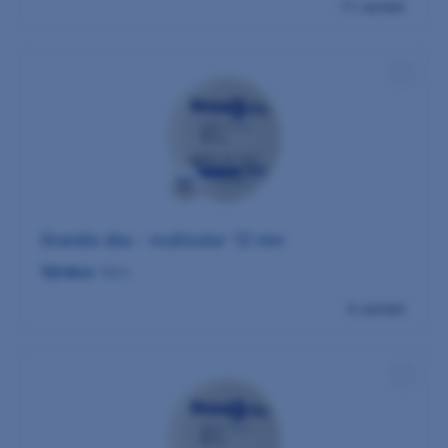
11 variant
Grandio disc - multicolor 12 mm
Výrobce:
Voco
6 variant