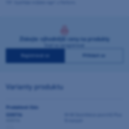
TIP: Vystřídat můžete např. s Perform.
Získejte výhodnější ceny na produkty
Stačí se zaregistrovat
Registrovat se
Přihlásit se
Varianty produktu
Produktové číslo
0200734
M+W Dezinfekce povrchů Plus
5l kanystr
0200734