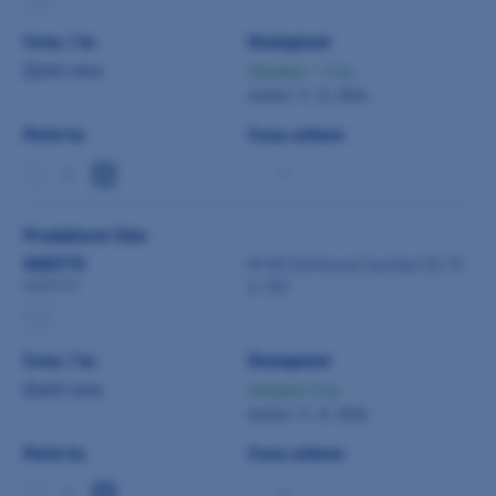
Cena / ks
Dostupnost
Zjistit cenu
Skladem > 5 ks
dodání 11. 8. 2026
Počet ks
Cena celkem
-
Produktové číslo
0000770
M+W Dávkovací pumpa (2l, 5l
a 10l)
0000770
Cena / ks
Dostupnost
Zjistit cenu
Skladem 5 ks
dodání 11. 8. 2026
Počet ks
Cena celkem
-