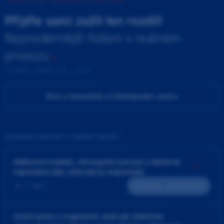
Přijďte sami zažít ten rozdíl!
Nejmodernější řešení v reálném
provozu
Pondělí - Pátek 9:00 - 17:00
Více o Inovačním a tréninkovém centru
ZAJÍMAVÉ UDÁLOSTI V NAŠEM CENTRU
Adhezivní můstek, chirurgická extruze a záměrná
replantace jako alternativy implantátů
25. 9. 2026
Teoreticko - praktický kurz
4ruční práce a ergonomie aneb jak efektivně