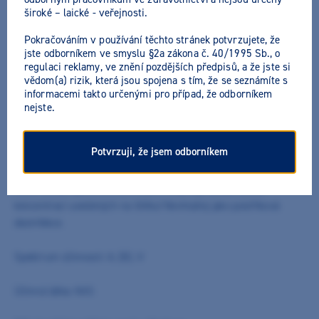
široké – laické - veřejnosti.
Pokračováním v používání těchto stránek potvrzujete, že
jste odborníkem ve smyslu §2a zákona č. 40/1995 Sb., o
regulaci reklamy, ve znění pozdějších předpisů, a že jste si
vědom(a) rizik, která jsou spojena s tím, že se seznámíte s
M+W Dezinfekce povrchů Plus
informacemi takto určenými pro případ, že odborníkem
nejste.
Výrobce:
M+W Dental
Všechny akční nabídky výrobce
Potvrzuji, že jsem odborníkem
Koncentrát bez obsahu aldehydu pro čištění velkých ploch a
inventáře v lékařské i nelékařské oblasti. Příjemná, lehká vůně.
Velmi široké spektrum účinnosti. Používejte pouze podle
koncentrací uvedených na štítku! Nevhodný jako postřiková
dezinfekce.
Spektrum účinnosti: A, (B), V
Účinná látka: KAS