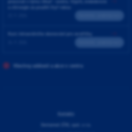
pracovat v týmu lékař - sestra. Výplň, endodoncie
a chirurgie za použití čtyř rukou
23. 9. 2026
Teoreticko - praktický kurz
Kurz intraorálního skenování pro sestřičky
24. 9. 2026
Teoreticko - praktický kurz
Všechny události a akce v centru
Kontakty
Dentamed (ČR), spol. s r.o.