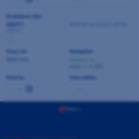
Produktové číslo
0000771
M+W Klíč ke kanystru 5l/10l
0000771
Cena / ks
Dostupnost
Zjistit cenu
Skladem 3 ks
dodání 11. 8. 2026
Počet ks
Cena celkem
-
Nahoru
INOVAČNÍ A TRÉNINKOVÉ CENTRUM