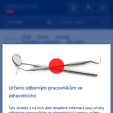
Rychlý nákup
Úvod
/
E-shop
/
Ordinace
/
Dezinfekce a sterilizace
/
Dezinfekce
/
Zpět
Dezinfekce a čištění povrchů
/
Plošná dezinfekce
/
M+W Dezinfekce povrchů Plus
TIP
Určeno odborným pracovníkům ve
zdravotnictví
Tyto stránky a na nich dále obsažené informace jsou určeny
odborným pracovníkům ve zdravotnictví a nejsou určeny