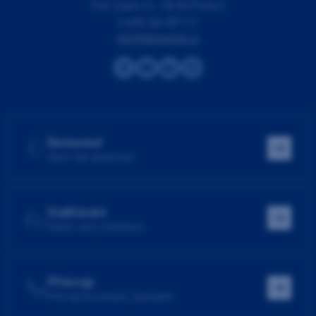
Pod Lipami 41, 130 00 Praha 3
(+420) 266 007 111
info@dentamed.cz
Dentamed
Hlavní web společnosti
Vzdělávání
Školení, akce, konference
Přístroje
Přístroje do ordinace i laboratoře