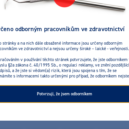
GC G-aenial Universal
Výrobce:
GC
Injectable
čeno odborným pracovníkům ve zdravotnictví
Tetric EvoFlow
Výrobce:
Ivoclar Vivaden
o stránky a na nich dále obsažené informace jsou určeny odborným
covníkům ve zdravotnictví a nejsou určeny široké – laické - veřejnosti
račováním v používání těchto stránek potvrzujete, že jste odborníkem
slu §2a zákona č. 40/1995 Sb., o regulaci reklamy, ve znění pozdějšíc
dpisů, a že jste si vědom(a) rizik, která jsou spojena s tím, že se
obci:
SDI Limited
Solventum (ex 3M)
Cerka
námíte s informacemi takto určenými pro případ, že odborníkem nejste
Dentsply
GC
Ivoclar
Kulzer
Kuraray
M+W De
Potvrzuji, že jsem odborníkem
SDI
Simplee
Tokuy
Voco