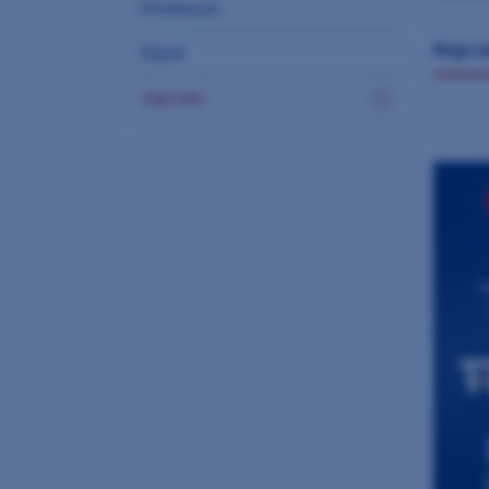
Ortodoncie
nejpro
Různé
Výprodej