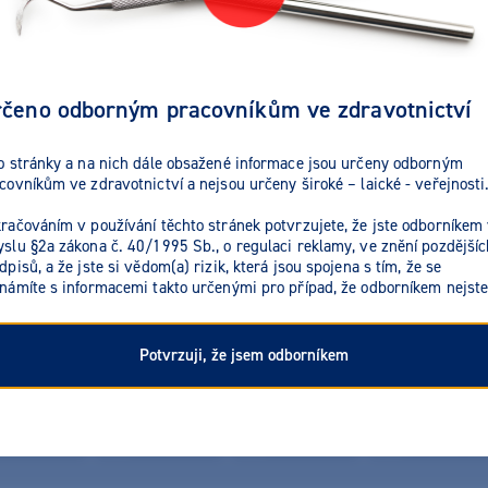
SDI Riva LC - Kapsle
Výrobce:
SDI
čeno odborným pracovníkům ve zdravotnictví
GC EQUIA Forte HT Fil 50ks
Výrobce:
GC
o stránky a na nich dále obsažené informace jsou určeny odborným
covníkům ve zdravotnictví a nejsou určeny široké – laické - veřejnosti
račováním v používání těchto stránek potvrzujete, že jste odborníkem
slu §2a zákona č. 40/1995 Sb., o regulaci reklamy, ve znění pozdějšíc
dpisů, a že jste si vědom(a) rizik, která jsou spojena s tím, že se
obci:
Solventum (ex 3M)
Dentsply
Dr.Ihde
námíte s informacemi takto určenými pro případ, že odborníkem nejste
Ivoclar Vivadent
Lascod
M+W De
SpofaDental
Voco
Potvrzuji, že jsem odborníkem
Skladem
Akce
Novinka
Výprodej