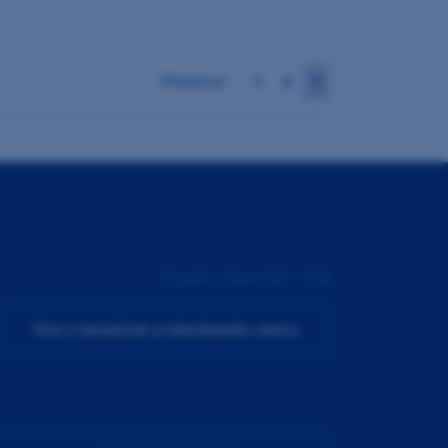
Předchozí
1
2
3
Pondělí - Pátek 9:00 - 17:00
Více o Inovačním a tréninkovém centru