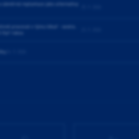
a záměrná replantace jako alternativy
25. 9. 2026
ivně pracovat v týmu lékař - sestra.
23. 9. 2026
í čtyř rukou
čky
24. 9. 2026