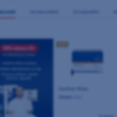
dávanější
od nejlevnějšího
od nejdražšího
AKCE
IonoStar Molar
Výrobce:
Voco
8 variant