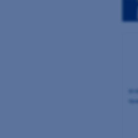
M+W
Výro