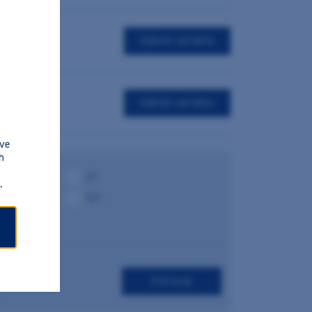
Vybrat variantu
Vybrat variantu
.
 ve
h
 Dental
GC
.
ntal
SDI