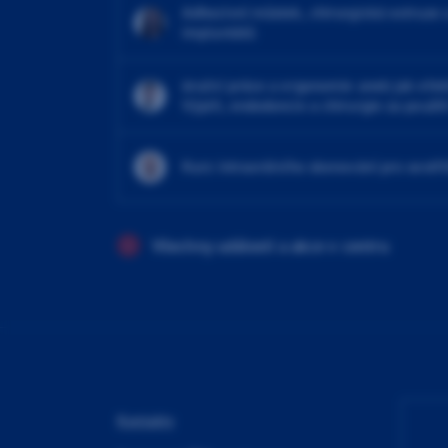
Adhezivní můstek, chirurgická extruze 
implantátů
4ruční práce a ergonomie aneb jak efekt
Výplň, endodoncie a chirurgie za použit
Kurz intraorálního skenování pro sestři
Všechny události a akce v centru
Kontakty