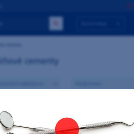
ty
Rychlý nákup
vé cementy
lňové cementy
Skloionomerní výplňové cementy
Kondicionery
dávanější
GC Fuji II LC kapsle
Výrobce:
GC