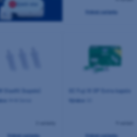
Zjistit více
Vybrat variantu
 Glasfill (kapsle)
GC Fuji IX GP Extra kapsle
bce:
M+W Dental
Výrobce:
GC
2 varianty
9 variant
Vybrat variantu
Vybrat variantu