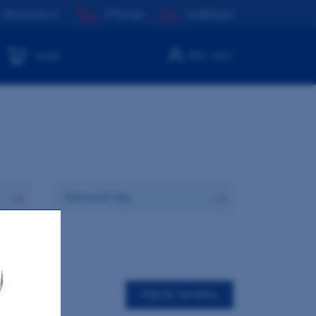
Dentamed.cz
Přístroje
Vzdělávání
Můj účet
Košík
Ochranné laky
Vybrat variantu