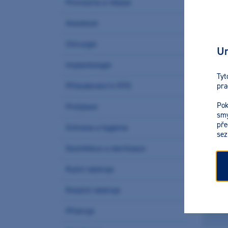
Provizoria a rebaze
Anestezie
Chirurgie
Ur
Implantologie
Tyt
Příslušenství k RTG
pra
Pok
Profylaxe
smy
pře
Ochrana a hygiena
Výr
sez
Dezinfekce a sterilizace
Ruční nástroje
Rotační nástroje
Přístroje