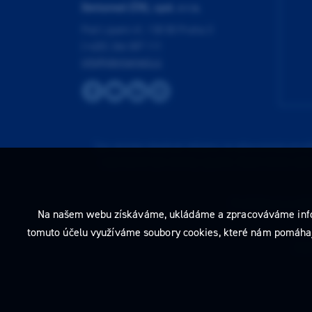
Dentamed (ČR), spol. s r.o.
Pod Lipami 41, 130 00 Praha 3
(+420) 266 007 111
info@dentamed.cz
Tato stránka obsahuje reklamu na zdravotnický prost
neprodleně tyto stránky opusťte. Obsah tohoto sdě
Prohlédnout si můž
Na našem webu získáváme, ukládáme a zpracováváme informac
tomuto účelu využíváme soubory cookies, které nám pomáhají 
2026