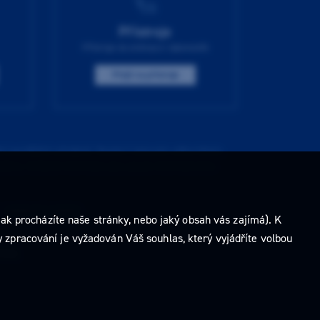
Přístroje
Přístroje do ordinace i laboratoře
Přejít na přístroje
í pozdějších předpisů. Nejste-li takovým odborníkem,
ídkou. Veškeré informace jsou pouze informativního
e
nastavení cookies
.
ak procházíte naše stránky, nebo jaký obsah vás zajímá). K
 zpracování je vyžadován Váš souhlas, který vyjádříte volbou