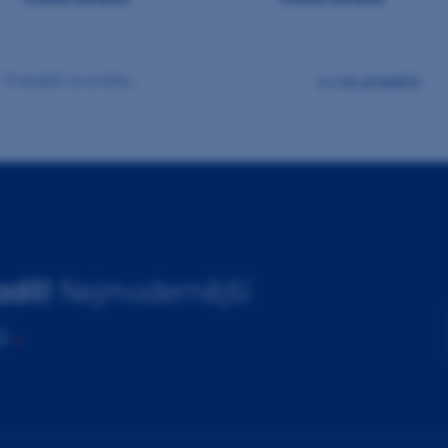
4
z 44 produktů
produktů na stránku
zdíl!
Nejmodernější
u