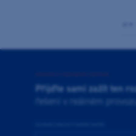
21
INOVAČNÍ A TRÉNINKOVÉ CENTRUM
Přijďte sami zažít ten ro
řešení v reálném provoz
ZAJÍMAVÉ UDÁLOSTI V NAŠEM CENTRU