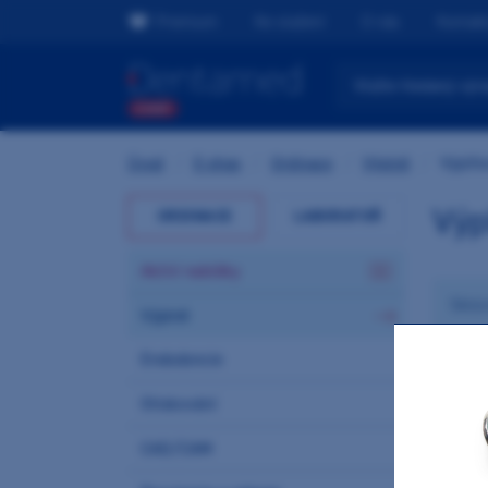
Premium
Ke stažení
O nás
Kontak
Úvod
/
E-shop
/
Ordinace
/
Výplně
/
Výplňo
Výp
ORDINACE
LABORATOŘ
Akční nabídky
Výplně
Endodoncie
Nejpro
Otiskování
CAD/CAM