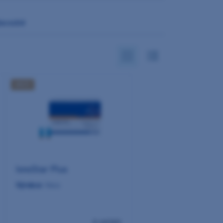
abecedně
AKCE
IonoStar Plus
Výrobce:
Voco
6 variant