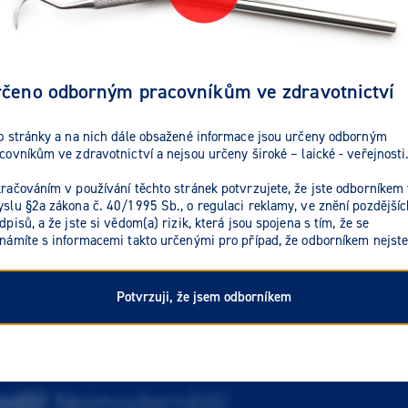
Každý tý
Individuá
slo?
čeno odborným pracovníkům ve zdravotnictví
Doprava
p
o stránky a na nich dále obsažené informace jsou určeny odborným
covníkům ve zdravotnictví a nejsou určeny široké – laické - veřejnosti
Regis
račováním v používání těchto stránek potvrzujete, že jste odborníkem
slu §2a zákona č. 40/1995 Sb., o regulaci reklamy, ve znění pozdějšíc
dpisů, a že jste si vědom(a) rizik, která jsou spojena s tím, že se
námíte s informacemi takto určenými pro případ, že odborníkem nejste
Potvrzuji, že jsem odborníkem
zdíl!
Nejmodernější