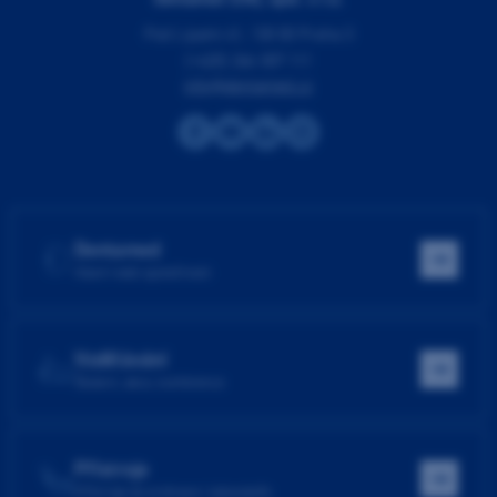
Pod Lipami 41, 130 00 Praha 3
(+420) 266 007 111
info@dentamed.cz
Dentamed
Hlavní web společnosti
Vzdělávání
Školení, akce, konference
Přístroje
Přístroje do ordinace i laboratoře