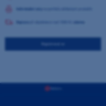
Individuální ceny
na portfolio oblíbených produktů
Doprava
při objednávce nad 1000 Kč
zdarma
Registrovat se
Nahoru