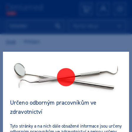
Rychlý nákup
Úvod
/
Přihlásit
MÁTE U NÁS UŽ ÚČET?
Přihlásit se
E-mail nebo přihlašovací jméno
*
Určeno odborným pracovníkům ve
zdravotnictví
Tyto stránky a na nich dále obsažené informace jsou určeny
Heslo
*
Zapomněli jste heslo?
odborným pracovníkům ve zdravotnictví a nejsou určeny