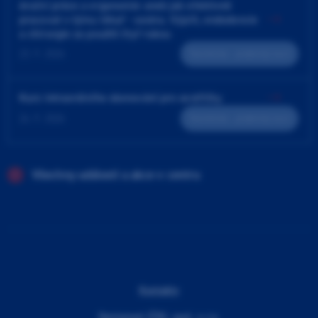
4ruční práce a ergonomie aneb jak efektivně
pracovat v týmu lékař - sestra. Výplň, endodoncie
a chirurgie za použití čtyř rukou
23. 9. 2026
Teoreticko - praktický kurz
Kurz intraorálního skenování pro sestřičky
24. 9. 2026
Teoreticko - praktický kurz
Všechny události a akce v centru
Kontakty
Dentamed (ČR), spol. s r.o.