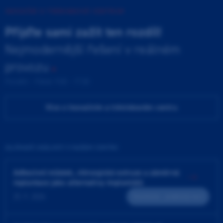
INOVAČNÍ A TRÉNINKOVÉ CENTRUM
Přijďte sami zažít ten rozdíl!
Nejmodernější řešení v reálném
provozu
Pondělí - Pátek 9:00 - 17:00
Více o Inovačním a tréninkovém centru
ZAJÍMAVÉ UDÁLOSTI V NAŠEM CENTRU
Adhezivní můstek, chirurgická extruze a záměrná
replantace jako alternativy implantátů
25. 9. 2026
Teoreticko - praktický kurz