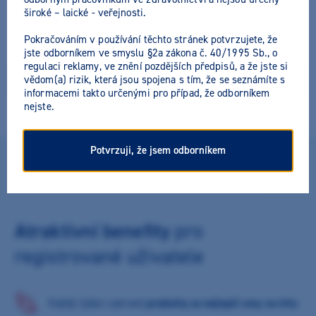
široké – laické - veřejnosti.
Pokračováním v používání těchto stránek potvrzujete, že
jste odborníkem ve smyslu §2a zákona č. 40/1995 Sb., o
regulaci reklamy, ve znění pozdějších předpisů, a že jste si
vědom(a) rizik, která jsou spojena s tím, že se seznámíte s
informacemi takto určenými pro případ, že odborníkem
nejste.
Potvrzuji, že jsem odborníkem
DLOUHODOBÉHO PARTNERSTVÍ SI CENÍME
Atraktivní benefity
pro
registrované uživatele
Každý týden vybrané
produkty za nejlepší ceny na trhu