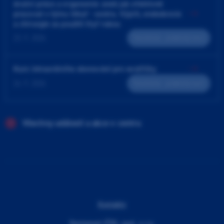
4ruční práce a ergonomie aneb jak efektivně
pracovat v týmu lékař - sestra. Výplň, endodoncie
a chirurgie za použití čtyř rukou
23. 9. 2026
Teoreticko - praktický kurz
Kurz intraorálního skenování pro sestřičky
24. 9. 2026
Teoreticko - praktický kurz
Všechny události a akce v centru
Kontakty
Dentamed (ČR), spol. s r.o.