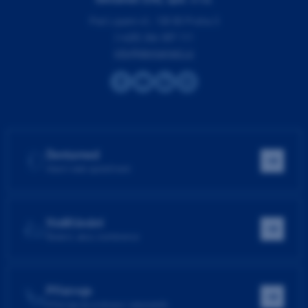
Pod Lipami 41, 130 00 Praha 3
(+420) 266 007 111
info@dentamed.cz
Dentamed
Hlavní web společnosti
Vzdělávání
Školení, akce, konference
Přístroje
Přístroje do ordinace i laboratoře