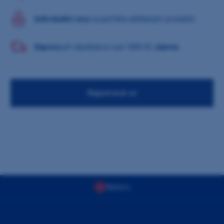
Individuální ceny
na portfolio oblíbených produktů
Doprava
při objednávce nad 1000 Kč
zdarma
Registrovat se
Nahoru