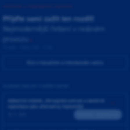
INOVAČNÍ A TRÉNINKOVÉ CENTRUM
Přijďte sami zažít ten rozdíl!
Nejmodernější řešení v reálném
provozu
Pondělí - Pátek 9:00 - 17:00
Více o Inovačním a tréninkovém centru
ZAJÍMAVÉ UDÁLOSTI V NAŠEM CENTRU
Adhezivní můstek, chirurgická extruze a záměrná
replantace jako alternativy implantátů
25. 9. 2026
Teoreticko - praktický kurz