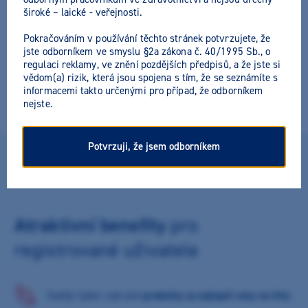
široké – laické - veřejnosti.
Pokračováním v používání těchto stránek potvrzujete, že
jste odborníkem ve smyslu §2a zákona č. 40/1995 Sb., o
regulaci reklamy, ve znění pozdějších předpisů, a že jste si
vědom(a) rizik, která jsou spojena s tím, že se seznámíte s
informacemi takto určenými pro případ, že odborníkem
nejste.
Potvrzuji, že jsem odborníkem
DLOUHODOBÉHO PARTNERSTVÍ SI CENÍME
Atraktivní benefity
pro
registrované uživatele
Každý týden vybrané
produkty za nejlepší ceny na trhu