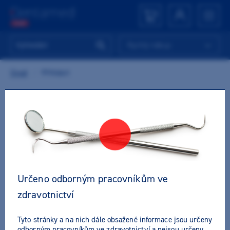
Rychlý nákup
Úvod
/
Přihlásit
MÁTE U NÁS UŽ ÚČET?
Přihlásit se
E-mail nebo přihlašovací jméno
*
Určeno odborným pracovníkům ve
zdravotnictví
Tyto stránky a na nich dále obsažené informace jsou určeny
Heslo
*
Zapomněli jste heslo?
odborným pracovníkům ve zdravotnictví a nejsou určeny