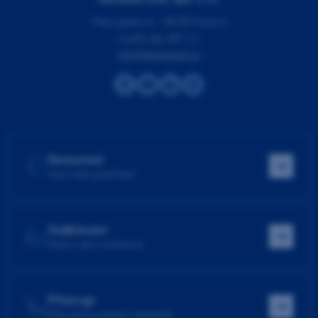
Pod Lipami 41, 130 00 Praha 3
(+420) 266 007 111
info@dentamed.cz
Dentamed
Hlavní web společnosti
Vzdělávání
Školení, akce, konference
Přístroje
Přístroje do ordinace i laboratoře