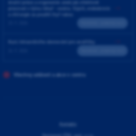
4ruční práce a ergonomie aneb jak efektivně
pracovat v týmu lékař - sestra. Výplň, endodoncie
a chirurgie za použití čtyř rukou
23. 9. 2026
Teoreticko - praktický kurz
Kurz intraorálního skenování pro sestřičky
24. 9. 2026
Teoreticko - praktický kurz
Všechny události a akce v centru
Kontakty
Dentamed (ČR), spol. s r.o.