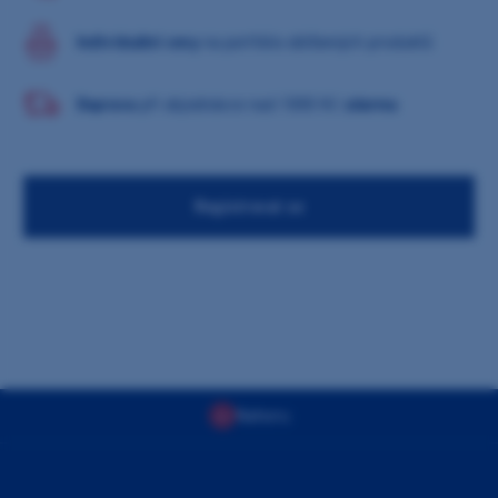
Individuální ceny
na portfolio oblíbených produktů
Doprava
při objednávce nad 1000 Kč
zdarma
Registrovat se
Nahoru