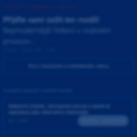
INOVAČNÍ A TRÉNINKOVÉ CENTRUM
Přijďte sami zažít ten rozdíl!
Nejmodernější řešení v reálném
provozu
Pondělí - Pátek 9:00 - 17:00
Více o Inovačním a tréninkovém centru
ZAJÍMAVÉ UDÁLOSTI V NAŠEM CENTRU
Adhezivní můstek, chirurgická extruze a záměrná
replantace jako alternativy implantátů
25. 9. 2026
Teoreticko - praktický kurz