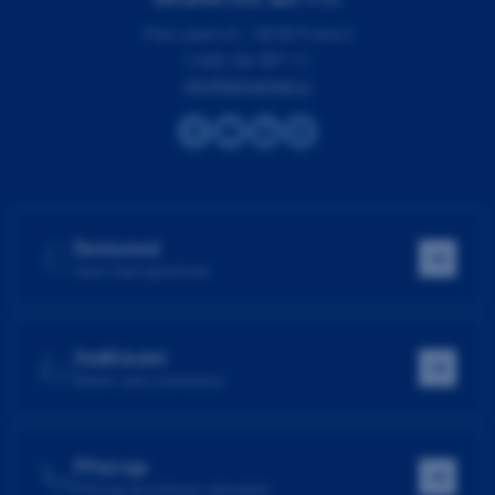
Pod Lipami 41, 130 00 Praha 3
(+420) 266 007 111
info@dentamed.cz
Dentamed
Hlavní web společnosti
Vzdělávání
Školení, akce, konference
Přístroje
Přístroje do ordinace i laboratoře