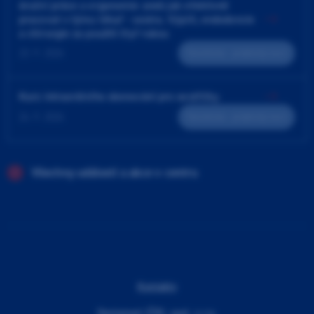
4ruční práce a ergonomie aneb jak efektivně
pracovat v týmu lékař - sestra. Výplň, endodoncie
a chirurgie za použití čtyř rukou
23. 9. 2026
Teoreticko - praktický kurz
Kurz intraorálního skenování pro sestřičky
24. 9. 2026
Teoreticko - praktický kurz
Všechny události a akce v centru
Kontakty
Dentamed (ČR), spol. s r.o.