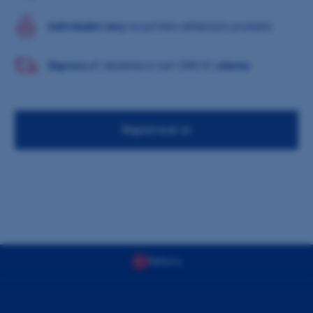
Individuální ceny
na portfolio oblíbených produktů
Doprava
při objednávce nad 1000 Kč
zdarma
Registrovat se
Nahoru