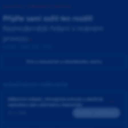
INOVAČNÍ A TRÉNINKOVÉ CENTRUM
Přijďte sami zažít ten rozdíl!
Nejmodernější řešení v reálném
provozu
Pondělí - Pátek 9:00 - 17:00
Více o Inovačním a tréninkovém centru
ZAJÍMAVÉ UDÁLOSTI V NAŠEM CENTRU
Adhezivní můstek, chirurgická extruze a záměrná
replantace jako alternativy implantátů
25. 9. 2026
Teoreticko - praktický kurz