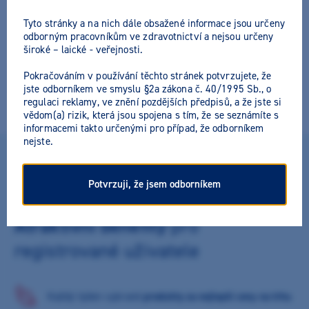
Tyto stránky a na nich dále obsažené informace jsou určeny
odborným pracovníkům ve zdravotnictví a nejsou určeny
široké – laické - veřejnosti.
Pokračováním v používání těchto stránek potvrzujete, že
jste odborníkem ve smyslu §2a zákona č. 40/1995 Sb., o
regulaci reklamy, ve znění pozdějších předpisů, a že jste si
vědom(a) rizik, která jsou spojena s tím, že se seznámíte s
informacemi takto určenými pro případ, že odborníkem
nejste.
DLOUHODOBÉHO PARTNERSTVÍ SI CENÍME
Potvrzuji, že jsem odborníkem
Atraktivní benefity
pro
registrované uživatele
Každý týden vybrané
produkty za nejlepší ceny na trhu