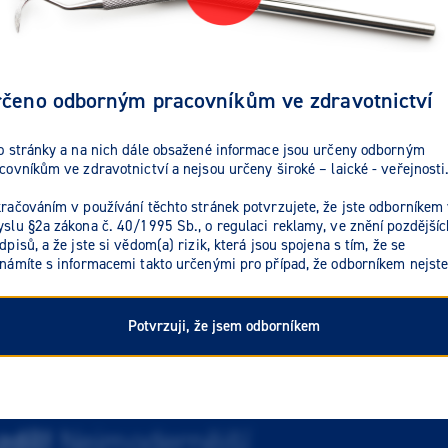
Každý tý
Individuá
slo?
čeno odborným pracovníkům ve zdravotnictví
Doprava
p
o stránky a na nich dále obsažené informace jsou určeny odborným
covníkům ve zdravotnictví a nejsou určeny široké – laické - veřejnosti
Regis
račováním v používání těchto stránek potvrzujete, že jste odborníkem
slu §2a zákona č. 40/1995 Sb., o regulaci reklamy, ve znění pozdějšíc
dpisů, a že jste si vědom(a) rizik, která jsou spojena s tím, že se
námíte s informacemi takto určenými pro případ, že odborníkem nejste
Potvrzuji, že jsem odborníkem
zdíl!
Nejmodernější