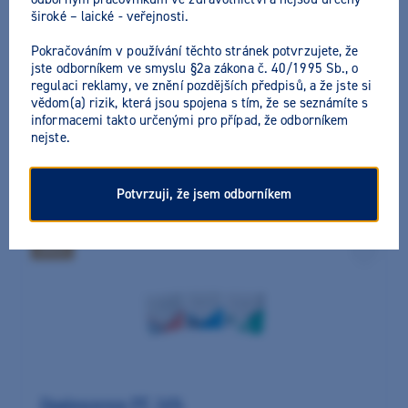
široké – laické - veřejnosti.
PRODUKTY (
61
)
Pokračováním v používání těchto stránek potvrzujete, že
jste odborníkem ve smyslu §2a zákona č. 40/1995 Sb., o
regulaci reklamy, ve znění pozdějších předpisů, a že jste si
Dle Relevance
Od Nejdražšího
Od
vědom(a) rizik, která jsou spojena s tím, že se seznámíte s
informacemi takto určenými pro případ, že odborníkem
Nejlevnějšího
nejste.
Potvrzuji, že jsem odborníkem
AKCE
Opalescence PF 16%