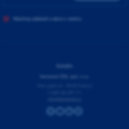
Všechny události a akce v centru
Kontakty
Dentamed (ČR), spol. s r.o.
Pod Lipami 41, 130 00 Praha 3
(+420) 266 007 111
info@dentamed.cz