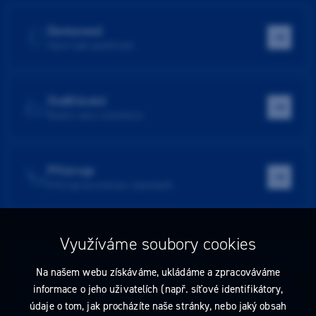
Dentamed
Hlavní web společnosti
Vzdělávání
Školení, akce, konference
Přístroje
Přístroje do ordinace i laboratoře
Využíváme soubory cookies
Tato stránka obsahuje reklamu na zdravotnický prostředek zaměřenou
na odborníky ve smyslu §2a zákona č. 40/1995 Sb., ve znění pozdějších
Na našem webu získáváme, ukládáme a zpracováváme
předpisů. Nejste-li takovým odborníkem, neprodleně tyto stránky
informace o jeho uživatelích (např. síťové identifikátory,
opusťte. Obsah tohoto sdělení není nabídkou (návrhem) na uzavření
údaje o tom, jak procházíte naše stránky, nebo jaký obsah
jakékoliv smlouvy ani veřejnou nabídkou. Veškeré informace jsou pouze