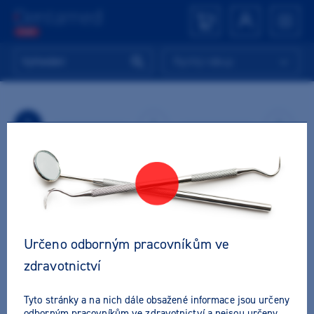
Rychlý nákup
1.
2.
3.
V košíku nejsou vloženy žádné produkty.
Určeno odborným pracovníkům ve
zdravotnictví
Zpět
Tyto stránky a na nich dále obsažené informace jsou určeny
odborným pracovníkům ve zdravotnictví a nejsou určeny