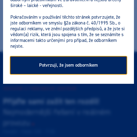
široké – laické - veřejnosti.
Pokračováním v používání těchto stránek potvrzujete, že
jste odborníkem ve smyslu §2a zákona č. 40/1995 Sb., o
Rádi Vám poradíme s objednávkou:
regulaci reklamy, ve znění pozdějších předpisů, a že jste si
vědom(a) rizik, která jsou spojena s tím, že se seznámíte s
(+420) 266 007 111
info@dentamed.cz
informacemi takto určenými pro případ, že odborníkem
nejste.
Nahoru
Potvrzuji, že jsem odborníkem
INOVAČNÍ A TRÉNINKOVÉ CENTRUM
Přijďte sami zažít ten rozdíl!
Nejmodernější řešení v reálném
provozu
Pondělí - Pátek 9:00 - 17:00