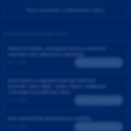
Více o Inovačním a tréninkovém centru
ZAJÍMAVÉ UDÁLOSTI V NAŠEM CENTRU
Adhezivní můstek, chirurgická extruze a záměrná
replantace jako alternativy implantátů
25. 9. 2026
Teoreticko - praktický kurz
4ruční práce a ergonomie aneb jak efektivně
pracovat v týmu lékař - sestra. Výplň, endodoncie
a chirurgie za použití čtyř rukou
23. 9. 2026
Teoreticko - praktický kurz
Kurz intraorálního skenování pro sestřičky
24. 9. 2026
Teoreticko - praktický kurz