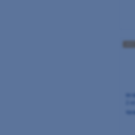
AKCE
M+W
2 m
Výro