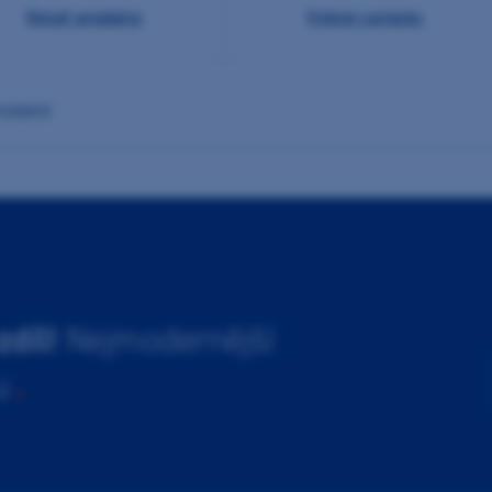
Detail produktu
Vybrat variantu
roduktů
zdíl!
Nejmodernější
u