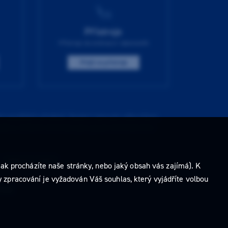
Přístroje
Přístroje do ordinace i laboratoře
Přejít na přístroje
í pozdějších předpisů. Nejste-li takovým odborníkem,
ídkou. Veškeré informace jsou pouze informativního
e
nastavení cookies
.
ak procházíte naše stránky, nebo jaký obsah vás zajímá). K
 zpracování je vyžadován Váš souhlas, který vyjádříte volbou