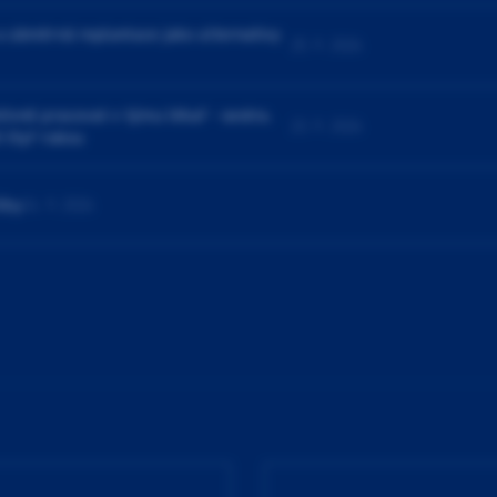
a záměrná replantace jako alternativy
25. 9. 2026
ivně pracovat v týmu lékař - sestra.
23. 9. 2026
í čtyř rukou
čky
24. 9. 2026