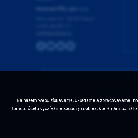
Dentamed (ČR), spol. s r.o.
Pod Lipami 41, 130 00 Praha 3
(+420) 266 007 111
info@dentamed.cz
Tato stránka obsahuje reklamu na zdravotnický prost
neprodleně tyto stránky opusťte. Obsah tohoto sdě
Prohlédnout si můž
Na našem webu získáváme, ukládáme a zpracováváme informac
tomuto účelu využíváme soubory cookies, které nám pomáhají 
2026