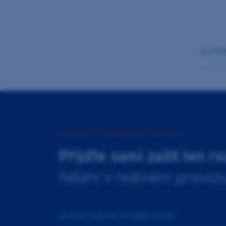
6
z 6 p
INOVAČNÍ A TRÉNINKOVÉ CENTRUM
Přijďte sami zažít ten ro
řešení v reálném provoz
ZAJÍMAVÉ UDÁLOSTI V NAŠEM CENTRU