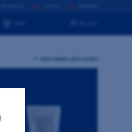
Dentamed.cz
Přístroje
Vzdělávání
Můj účet
Košík
Akční nabídky všech výrobců