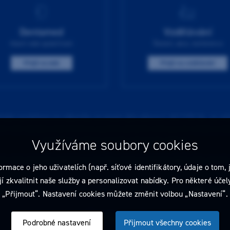
Dentamed
Vzdělávání
Hlavní web společnosti
Školení, akce, konference
Přejít na web
Přejít na vzdělávání
ředek zaměřenou na odborníky ve smyslu §2a zákona č. 40/1995 Sb., ve zněn
lení není nabídkou (návrhem) na uzavření jakékoliv smlouvy ani veřejnou nab
charakteru a řídí se
pravidly reklamních sdělení
.
Využíváme soubory cookies
ete také
obchodní podmínky
a
pravidla ochrany osobních údajů
nebo upravt
e o jeho uživatelích (např. síťové identifikátory, údaje o tom, j
zkvalitnit naše služby a personalizovat nabídky. Pro některé účely
 Dentamed spol. s r.o. Všechna práva vyhrazena. Designed by
„Přijmout“. Nastavení cookies můžete změnit volbou „Nastavení“.
Podrobné nastavení
Přijmout všechny cookies