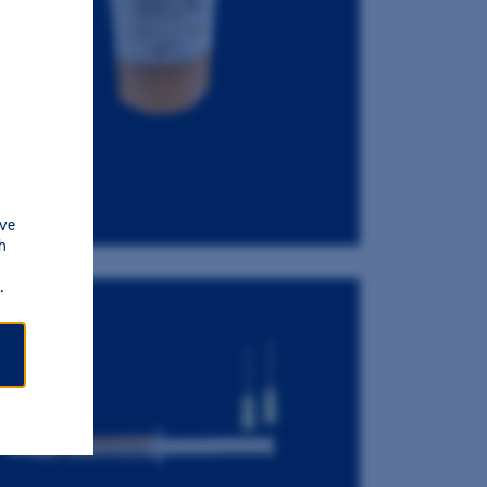
.
 ve
h
.