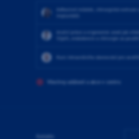
Adhezivní můstek, chirurgická extruze 
implantátů
4ruční práce a ergonomie aneb jak efekt
Výplň, endodoncie a chirurgie za použit
Kurz intraorálního skenování pro sestři
Všechny události a akce v centru
Kontakty