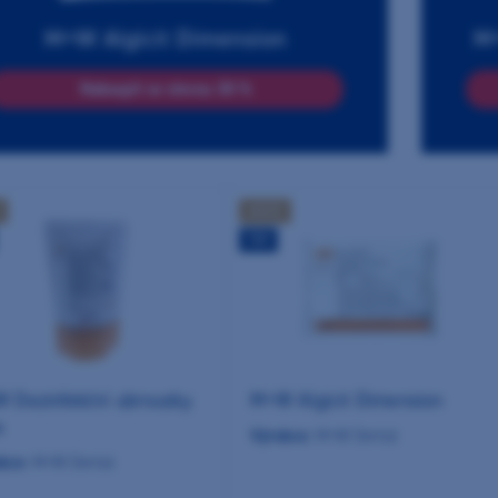
M+W Algicit Dimension
M+
Nakoupit se slevou 30 %
AKCE
TIP
 Dezinfekční ubrousky
M+W Algicit Dimension
s
Výrobce:
M+W Dental
bce:
M+W Dental