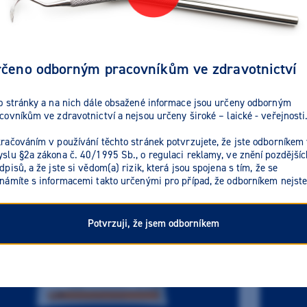
Nyní se slevou 30 %
Nakoupit se slevou
čeno odborným pracovníkům ve zdravotnictví
o stránky a na nich dále obsažené informace jsou určeny odborným
covníkům ve zdravotnictví a nejsou určeny široké – laické - veřejnosti
račováním v používání těchto stránek potvrzujete, že jste odborníkem
slu §2a zákona č. 40/1995 Sb., o regulaci reklamy, ve znění pozdějšíc
dpisů, a že jste si vědom(a) rizik, která jsou spojena s tím, že se
námíte s informacemi takto určenými pro případ, že odborníkem nejste
Potvrzuji, že jsem odborníkem