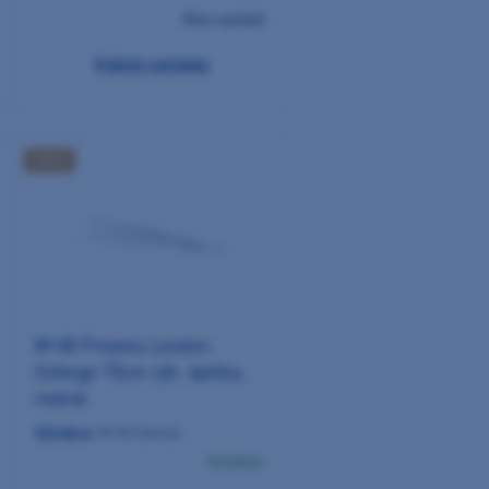
Více variant
Vybrat variantu
AKCE
M+W Pinzeta London
College 15cm rýh. špička,
matná
Výrobce:
M+W Dental
Skladem