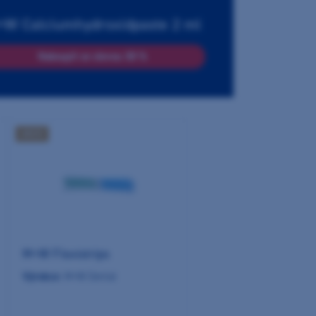
W Calciumhydroxidpaste 2 ml
Nakoupit se slevou 30 %
AKCE
M+W Flexistrips
Výrobce:
M+W Dental