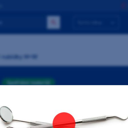
ty
Rychlý nákup
í nabídky M+W
Spotřební materiál
M+W Dezinfekční
ubrousky Plus