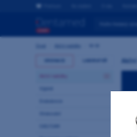
Premium
Ke stažení
O nás
Kontak
Úvod
/
Akční nabídky
/
M+W
Akčn
ORDINACE
LABORATOŘ
Akční nabídky
Výplně
Endodoncie
Otiskování
CAD/CAM