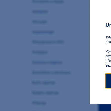
Provizoria a rebaze
Anestezie
Chirurgie
Ur
Implantologie
Tyt
pra
Příslušenství k RTG
Pok
Profylaxe
smy
pře
Ochrana a hygiena
sez
Dezinfekce a sterilizace
Ruční nástroje
Rotační nástroje
Přístroje