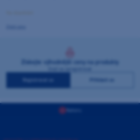
Na objednání
Zjistit cenu
Získejte výhodnější ceny na produkty
Stačí se zaregistrovat
Registrovat se
Přihlásit se
Nahoru