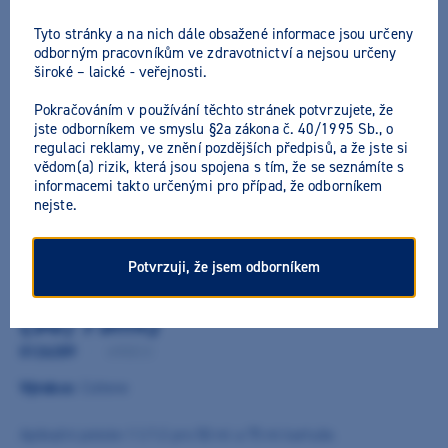
Tyto stránky a na nich dále obsažené informace jsou určeny
odborným pracovníkům ve zdravotnictví a nejsou určeny
široké – laické - veřejnosti.
Pokračováním v používání těchto stránek potvrzujete, že
jste odborníkem ve smyslu §2a zákona č. 40/1995 Sb., o
regulaci reklamy, ve znění pozdějších předpisů, a že jste si
vědom(a) rizik, která jsou spojena s tím, že se seznámíte s
informacemi takto určenými pro případ, že odborníkem
nejste.
Potvrzuji, že jsem odborníkem
Affinis Dispenser 1:1/2:1
(50/75ml)
0126289
/
6900CO
Výrobce:
Coltene
Aplikační pistole 1:1/1:2 pro 50 ml a 75 ml kartuše.