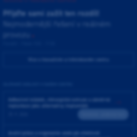
INOVAČNÍ A TRÉNINKOVÉ CENTRUM
Přijďte sami zažít ten rozdíl!
Nejmodernější řešení v reálném
provozu
Pondělí - Pátek 9:00 - 17:00
Více o Inovačním a tréninkovém centru
ZAJÍMAVÉ UDÁLOSTI V NAŠEM CENTRU
Adhezivní můstek, chirurgická extruze a záměrná
replantace jako alternativy implantátů
25. 9. 2026
Teoreticko - praktický kurz
4ruční práce a ergonomie aneb jak efektivně