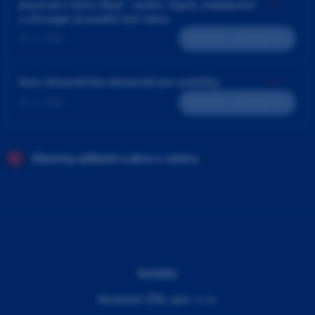
pracovat v týmu lékař - sestra. Výplň, endodoncie
a chirurgie za použití čtyř rukou
23. 9. 2026
Teoreticko - praktický kurz
Kurz intraorálního skenování pro sestřičky
24. 9. 2026
Teoreticko - praktický kurz
Všechny události a akce v centru
Kontakty
Dentamed (ČR), spol. s r.o.