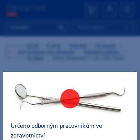
Rychlý nákup
Úvod
/
E-shop
/
Ordinace
/
Otiskování
/
Zpět
Pomůcky pro otiskování
/
Aplikační systémy
/
Gi-Mask
/
Affinis Dispenser 1:1/2:1 (50/75ml)
Určeno odborným pracovníkům ve
zdravotnictví