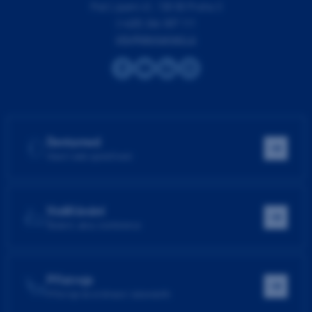
Pod Lipami 41, 130 00 Praha 3
(+420) 266 007 111
info@dentamed.cz
Dentamed
Hlavní web společnosti
Vzdělávání
Školení, akce, konference
Přístroje
Přístroje do ordinace i laboratoře