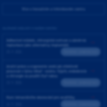
Více o Inovačním a tréninkovém centru
ZAJÍMAVÉ UDÁLOSTI V NAŠEM CENTRU
Adhezivní můstek, chirurgická extruze a záměrná
replantace jako alternativy implantátů
25. 9. 2026
Teoreticko - praktický kurz
4ruční práce a ergonomie aneb jak efektivně
pracovat v týmu lékař - sestra. Výplň, endodoncie
a chirurgie za použití čtyř rukou
23. 9. 2026
Teoreticko - praktický kurz
Kurz intraorálního skenování pro sestřičky
24. 9. 2026
Teoreticko - praktický kurz