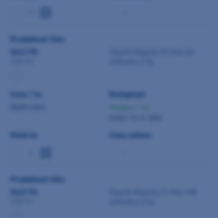
-
Produktové číslo
0422190
Clearfil Majesty ES flow A4
stříkačka 2,7g
3305-EU
Cena / ks
Dostupnost
Zjistit cenu
Skladem 1 ks
dodání 10. 8. 2026
Počet ks
Cena celkem
-
Produktové číslo
0422194
Clearfil Majesty ES flow XW
stříkačka 2,7g
3309-EU