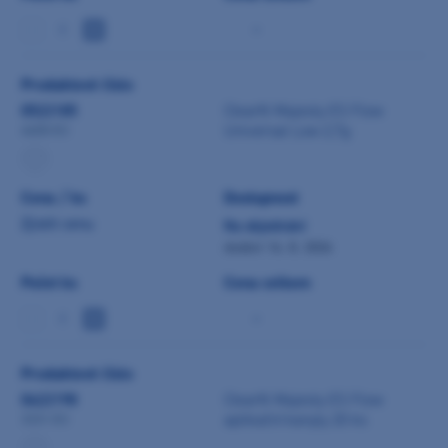
-
Produktové číslo
0522185
Clearfil Majesty ES Flow
Universal Low 2,7g
4600-EU
Cena / ks
Dostupnost
Zjistit cenu
Na objednání
dodání 14. 8. 2026
Počet ks
Cena celkem
-
Produktové číslo
0422198
Clearfil Majesty ES Flow
aplikační kanyly 20 ks
3331-EU