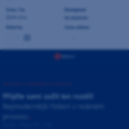
Cena / ks
Dostupnost
Zjistit cenu
Na objednání
Počet ks
Cena celkem
-
Nahoru
INOVAČNÍ A TRÉNINKOVÉ CENTRUM
Přijďte sami zažít ten rozdíl!
Nejmodernější řešení v reálném
provozu
Pondělí - Pátek 9:00 - 17:00