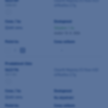
0422189
Clearfil Majesty ES flow A3,5
stříkačka 2,7g
3304-EU
Cena / ks
Dostupnost
Zjistit cenu
Skladem 1 ks
dodání 10. 8. 2026
Počet ks
Cena celkem
-
Produktové číslo
0422196
Clearfil Majesty ES flow A3D
stříkačka 2,7g
3311-EU
Cena / ks
Dostupnost
Zjistit cenu
Na objednání
Počet ks
Cena celkem