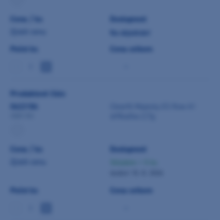
Cena / ks
Dostupnost
Zjistit cenu
Na objednání
Počet ks
Cena celkem
-
Produktové číslo
0422186
Clearfil Majesty ES flow A1
stříkačka 2,7g
3301-EU
Cena / ks
Dostupnost
Zjistit cenu
Skladem > 5 ks
dodání 10. 8. 2026
Počet ks
Cena celkem
-