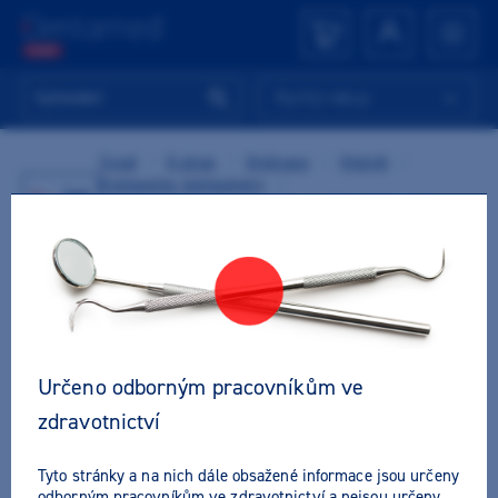
Rychlý nákup
Úvod
/
E-shop
/
Ordinace
/
Výplně
/
Kompozita, kompomery
/
Zpět
Světlem tuhnoucí kompozita
/
Flowkompozita
/
Clearfil Majesty ES flow / Super Low
Určeno odborným pracovníkům ve
zdravotnictví
Tyto stránky a na nich dále obsažené informace jsou určeny
odborným pracovníkům ve zdravotnictví a nejsou určeny