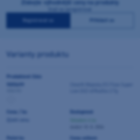
Získejte výhodnější ceny na produkty
Stačí se zaregistrovat
Registrovat se
Přihlásit se
Varianty produktu
Produktové číslo
9055699
Clearfil Majesty ES Flow Super
Low (A2) stříkačka 2.7g
3342-EU
Cena / ks
Dostupnost
Zjistit cenu
Skladem 4 ks
dodání 10. 8. 2026
Počet ks
Cena celkem