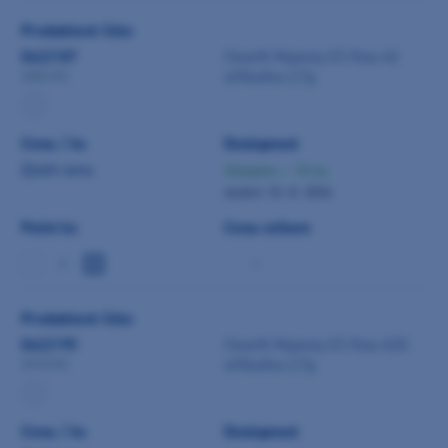
Produktové číslo
0422187
Clearfil Majesty ES flow A2
stříkačka 2,7g
3302-EU
Cena / ks
Dostupnost
Zjistit cenu
Skladem > 10 ks
dodání 10. 8. 2026
Počet ks
Cena celkem
-
Produktové číslo
0422195
Clearfil Majesty ES flow A2D
stříkačka 2,7g
3310-EU
Cena / ks
Dostupnost