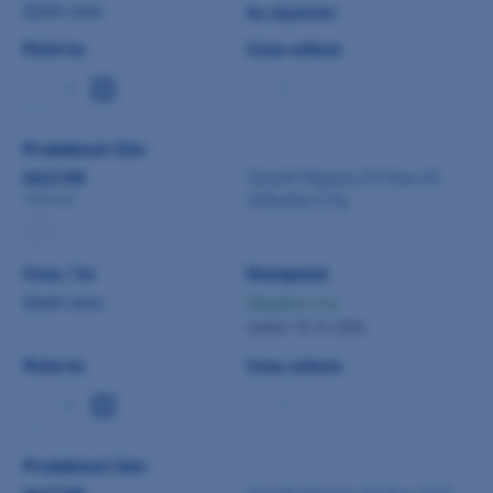
Zjistit cenu
Na objednání
Počet ks
Cena celkem
-
Produktové číslo
0422188
Clearfil Majesty ES flow A3
stříkačka 2,7g
3303-EU
Cena / ks
Dostupnost
Zjistit cenu
Skladem 2 ks
dodání 10. 8. 2026
Počet ks
Cena celkem
-
Produktové číslo