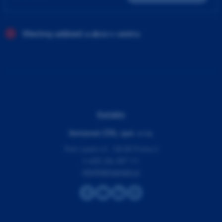
Všechny události a akce v centru
Kontakty
Dentamed (ČR), spol. s r.o.
Pod Lipami 41, 130 00 Praha 3
(+420) 266 007 111
info@dentamed.cz