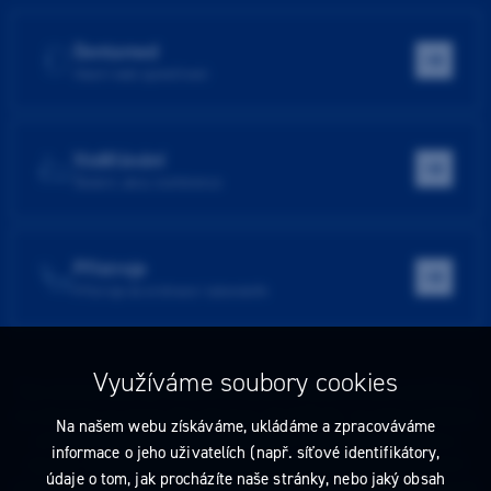
Dentamed
Hlavní web společnosti
Vzdělávání
Školení, akce, konference
Přístroje
Přístroje do ordinace i laboratoře
Využíváme soubory cookies
Tato stránka obsahuje reklamu na zdravotnický prostředek zaměřenou
na odborníky ve smyslu §2a zákona č. 40/1995 Sb., ve znění pozdějších
Na našem webu získáváme, ukládáme a zpracováváme
předpisů. Nejste-li takovým odborníkem, neprodleně tyto stránky
informace o jeho uživatelích (např. síťové identifikátory,
opusťte. Obsah tohoto sdělení není nabídkou (návrhem) na uzavření
údaje o tom, jak procházíte naše stránky, nebo jaký obsah
jakékoliv smlouvy ani veřejnou nabídkou. Veškeré informace jsou pouze