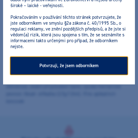
široké – laické - veřejnosti.
Pokračováním v používání těchto stránek potvrzujete, že
jste odborníkem ve smyslu §2a zákona č. 40/1995 Sb., o
regulaci reklamy, ve znění pozdějších předpisů, a že jste si
vědom(a) rizik, která jsou spojena s tím, že se seznámíte s
Clearfil Majesty ES flow / Super
informacemi takto určenými pro případ, že odborníkem
nejste.
Low
Výrobce:
Kuraray
Potvrzuji, že jsem odborníkem
Univerzální tekutý kompozit, lesk skloviny, výborná a rychlá
leštitelnost, ideální přizpůsobení barev, vysoká mechanická
pevnost. Obsah: stříkačka (2,7g/1,5ml), 15 ks aplikačních
koncovek