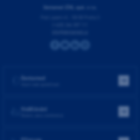
Dentamed (ČR), spol. s r.o.
Pod Lipami 41, 130 00 Praha 3
(+420) 266 007 111
info@dentamed.cz
Dentamed
Hlavní web společnosti
Vzdělávání
Školení, akce, konference
Přístroje