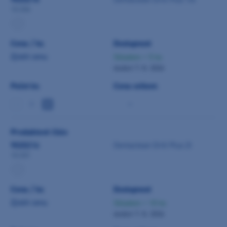
10-204
Cena / ks
Dostupnost
Zjistit cenu
Skladem > 5 ks
dodání 7. 8. 2026
Počet ks
Cena celkem
-
Produktové číslo
9020216
Dentaclean Drill Plus 2l
10-201
Cena / ks
Dostupnost
Zjistit cenu
Skladem > 10 ks
dodání 7. 8. 2026