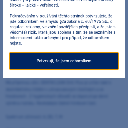
široké – laické - veřejnosti.
Pokračováním v používání těchto stránek potvrzujete, že
jste odborníkem ve smyslu §2a zákona č. 40/1995 Sb., o
regulaci reklamy, ve znění pozdějších předpisů, a že jste si
vědom(a) rizik, která jsou spojena s tím, že se seznámíte s
Dentaclean Drill Plus
informacemi takto určenými pro případ, že odborníkem
nejste.
Výrobce:
DentaClean
Potvrzuji, že jsem odborníkem
Dezinfekční a čistící prostředek na rotační nástroje. K přímému
použití, bez dalšího ředění. Vynikající čistící síla a ochrana proti
korozi, má vynikající baktericidní účinek s okamžitým nástupem.
Má příjemnou vůni. DENTACLEAN Drill Plus je určen také k
dezinfekčnímu čištění v ultrazvukových čističkách a ve
frezátorech . Z hygienických důvodů se doporučuje denní
výměna roztoku. Nevkládejte žádné hliníkové části.
Spektrum účinnosti: A, (B), T, M