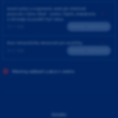
4ruční práce a ergonomie aneb jak efektivně
pracovat v týmu lékař - sestra. Výplň, endodoncie
a chirurgie za použití čtyř rukou
23. 9. 2026
Teoreticko - praktický kurz
Kurz intraorálního skenování pro sestřičky
24. 9. 2026
Teoreticko - praktický kurz
Všechny události a akce v centru
Kontakty