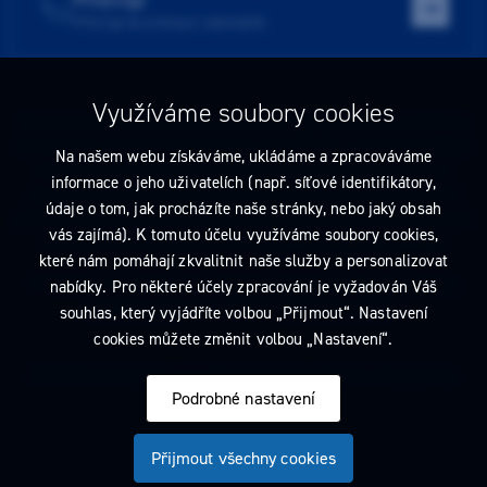
Přístroje do ordinace i laboratoře
Využíváme soubory cookies
Tato stránka obsahuje reklamu na zdravotnický prostředek zaměřenou
na odborníky ve smyslu §2a zákona č. 40/1995 Sb., ve znění pozdějších
Na našem webu získáváme, ukládáme a zpracováváme
předpisů. Nejste-li takovým odborníkem, neprodleně tyto stránky
informace o jeho uživatelích (např. síťové identifikátory,
opusťte. Obsah tohoto sdělení není nabídkou (návrhem) na uzavření
údaje o tom, jak procházíte naše stránky, nebo jaký obsah
jakékoliv smlouvy ani veřejnou nabídkou. Veškeré informace jsou pouze
vás zajímá). K tomuto účelu využíváme soubory cookies,
informativního charakteru a řídí se
pravidly reklamních sdělení
.
které nám pomáhají zkvalitnit naše služby a personalizovat
Prohlédnout si můžete také
obchodní podmínky
a
pravidla ochrany
nabídky. Pro některé účely zpracování je vyžadován Váš
osobních údajů
nebo upravte
nastavení cookies
.
souhlas, který vyjádříte volbou „Přijmout“. Nastavení
cookies můžete změnit volbou „Nastavení“.
2026 Dentamed spol. s r.o. Všechna práva vyhrazena. Designed by
Podrobné nastavení
Přijmout všechny cookies