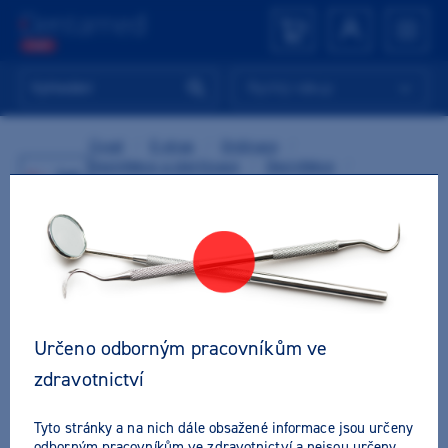
Rychlý nákup
Úvod
/
E-shop
/
Ordinace
/
Dezinfekce a sterilizace
/
Dezinfekce
/
Zpět
Dezinfekce a čištění nástrojů
/
Rotační nástroje
/
Dentaclean Drill Plus
TIP
Určeno odborným pracovníkům ve
zdravotnictví
Tyto stránky a na nich dále obsažené informace jsou určeny
odborným pracovníkům ve zdravotnictví a nejsou určeny