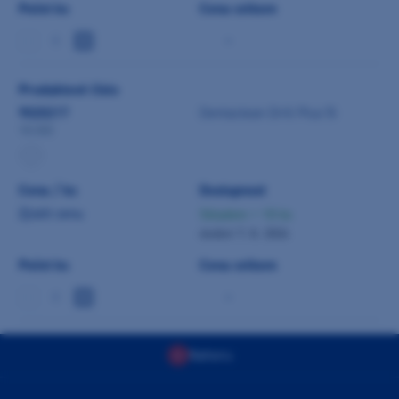
Počet ks
Cena celkem
-
Produktové číslo
9020217
Dentaclean Drill Plus 5l
10-202
Cena / ks
Dostupnost
Zjistit cenu
Skladem > 10 ks
dodání 7. 8. 2026
Počet ks
Cena celkem
-
Nahoru