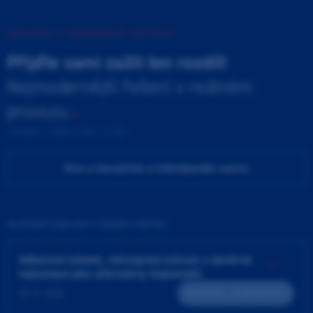
INOVAČNÍ A TRÉNINKOVÉ CENTRUM
Přijďte sami zažít ten rozdíl!
Nejmodernější řešení v reálném
provozu
Pondělí - Pátek 9:00 - 17:00
Více o Inovačním a tréninkovém centru
ZAJÍMAVÉ UDÁLOSTI V NAŠEM CENTRU
Adhezivní můstek, chirurgická extruze a záměrná
replantace jako alternativy implantátů
25. 9. 2026
Teoreticko - praktický kurz