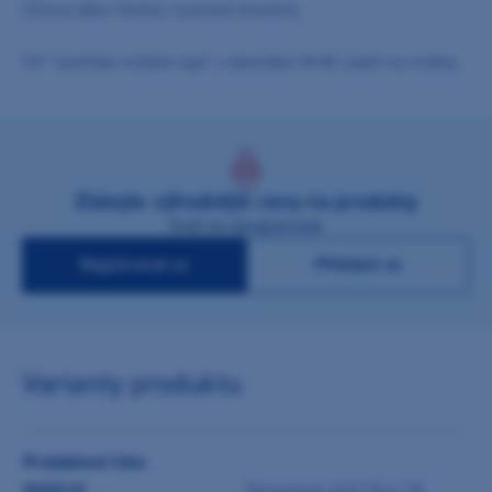
Účinná látka: Alkohol, hydroxid draselný
TIP: Vystřídat můžete např. s dezinfekcí M+W Lázeň na vrtáčky
Získejte výhodnější ceny na produkty
Stačí se zaregistrovat
Registrovat se
Přihlásit se
Varianty produktu
Produktové číslo
9020218
Dentaclean Drill Plus 10l