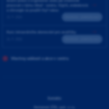
4ruční práce a ergonomie aneb jak efektivně
pracovat v týmu lékař - sestra. Výplň, endodoncie
a chirurgie za použití čtyř rukou
23. 9. 2026
Teoreticko - praktický kurz
Kurz intraorálního skenování pro sestřičky
24. 9. 2026
Teoreticko - praktický kurz
Všechny události a akce v centru
Kontakty
Dentamed (ČR), spol. s r.o.