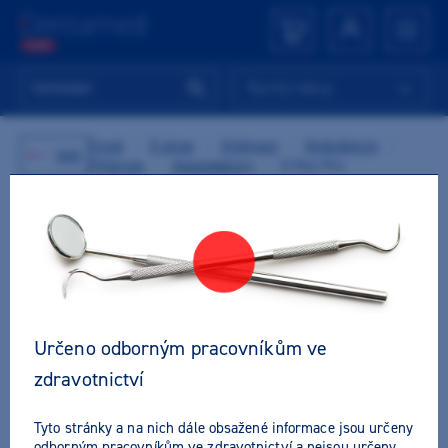
Rychlý nákup
Úvod
/
E-shop
/
Ordinace
/
Endodoncie
/
Zpět
Přístroje
/
Apexlokátory
/
E-Pex Pro
AKCE
Určeno odborným pracovníkům ve
zdravotnictví
Tyto stránky a na nich dále obsažené informace jsou určeny
odborným pracovníkům ve zdravotnictví a nejsou určeny