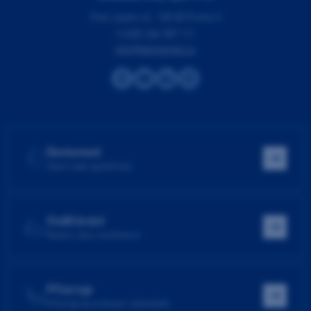
Pod Lipami 41, 130 00 Praha 3
(+420) 266 007 111
info@dentamed.cz
Dentamed
Hlavní web společnosti
Vzdělávání
Školení, akce, konference
Přístroje
Přístroje do ordinace i laboratoře