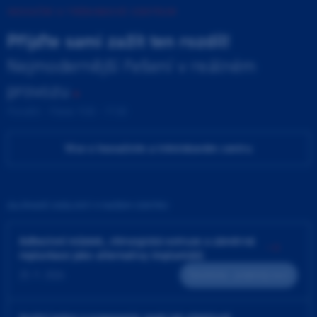
INOVAČNÍ A TRÉNINKOVÉ CENTRUM
Přijďte sami zažít ten rozdíl!
Nejmodernější řešení v reálném
provozu
Pondělí - Pátek 9:00 - 17:00
Více o Inovačním a tréninkovém centru
ZAJÍMAVÉ UDÁLOSTI V NAŠEM CENTRU
Adhezivní můstek, chirurgická extruze a záměrná
replantace jako alternativy implantátů
25. 9. 2026
Teoreticko - praktický kurz