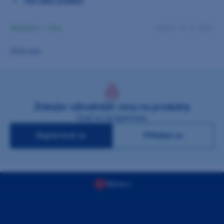
Celý popis produktu
propojení s endomotorem E-Connect Pro. Retní klipy a háčky
na nástroje jsou shodné s těmi pro E-Connect S.
Skladem > 5 ks
dodání 10. 8. 2026
Zjistit cenu
Získejte výhodnější ceny na produkty
Stačí se zaregistrovat
Registrovat se
Přihlásit se
Nahoru