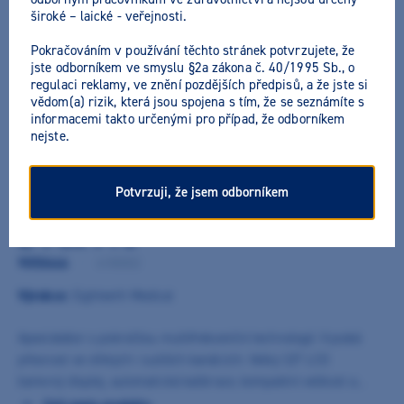
široké – laické - veřejnosti.
Pokračováním v používání těchto stránek potvrzujete, že
jste odborníkem ve smyslu §2a zákona č. 40/1995 Sb., o
regulaci reklamy, ve znění pozdějších předpisů, a že jste si
vědom(a) rizik, která jsou spojena s tím, že se seznámíte s
informacemi takto určenými pro případ, že odborníkem
nejste.
Potvrzuji, že jsem odborníkem
E-Pex Pro
9050446
/
6180002
Výrobce:
Eighteeth Medical
Apexlokátor s pokročilou multifrekvenční technologií. Vysoká
přesnost ve vlhkých i sušších kanálcích. Velký 3,5" LCD
barevný displej, automatická kalibrace, kompaktní velikost a
dobrá stabilita. Výkonná 1500 mAh Lithium baterie. Vhodný pro