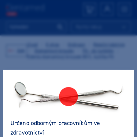
Rychlý nákup
Úvod
/
E-shop
/
Ordinace
/
Rotační nástroje
Zpět
/
Diamantové brousky
/
FG - do turbínky
/
Edenta diamantový brousek 801L kulička FG
Určeno odborným pracovníkům ve
zdravotnictví