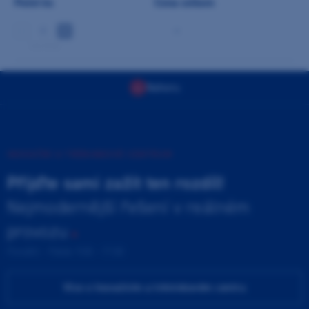
Počet ks
Cena celkem
-
min 5 ks
Nahoru
INOVAČNÍ A TRÉNINKOVÉ CENTRUM
Přijďte sami zažít ten rozdíl!
Nejmodernější řešení v reálném
provozu
Pondělí - Pátek 9:00 - 17:00
Více o Inovačním a tréninkovém centru