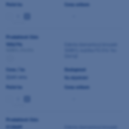
Počet ks
Cena celkem
-
min 5 ks
Produktové číslo
9056794
Edenta diamantový brousek
SG801L kulička FG 016 1ks
SG801L.314.016
(černý)
Cena / ks
Dostupnost
Zjistit cenu
Na objednání
Počet ks
Cena celkem
-
min 5 ks
Produktové číslo
0128689
Edenta diamantový brousek