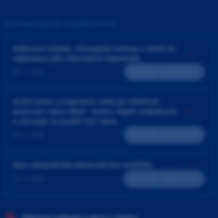
ZAJÍMAVÉ UDÁLOSTI V NAŠEM CENTRU
Adhezivní můstek, chirurgická extruze a záměrná
replantace jako alternativy implantátů
25. 9. 2026
Teoreticko - praktický kurz
4ruční práce a ergonomie aneb jak efektivně
pracovat v týmu lékař - sestra. Výplň, endodoncie
a chirurgie za použití čtyř rukou
23. 9. 2026
Teoreticko - praktický kurz
Kurz intraorálního skenování pro sestřičky
24. 9. 2026
Teoreticko - praktický kurz
Všechny události a akce v centru