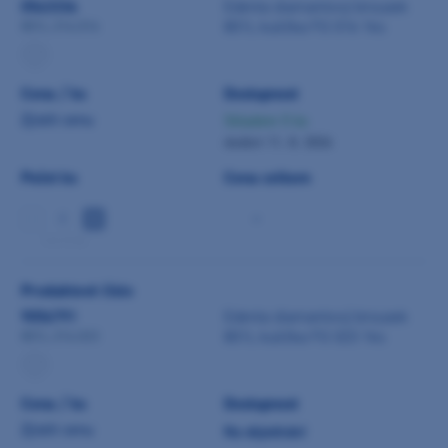
0543334
Edenta diamantový brousek
801L kulička FG 016 1ks
801L.314.016
Cena / ks
Dostupnost
Zjistit cenu
Skladem 5 ks
dodání 11. 8. 2026
Počet ks
Cena celkem
-
min 5 ks
Produktové číslo
9056791
Edenta diamantový brousek
801L kulička FG 023 1ks
801L.314.023
Cena / ks
Dostupnost
Zjistit cenu
Na objednání