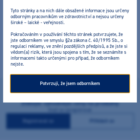
Tyto stránky a na nich dále obsažené informace jsou určeny
odborným pracovníkům ve zdravotnictví a nejsou určeny
široké – laické - veřejnosti.
Edenta diamantový brousek
Pokračováním v používání těchto stránek potvrzujete, že
jste odborníkem ve smyslu §2a zákona č. 40/1995 Sb., o
801L kulička FG
regulaci reklamy, ve znění pozdějších předpisů, a že jste si
vědom(a) rizik, která jsou spojena s tím, že se seznámíte s
informacemi takto určenými pro případ, že odborníkem
Výrobce:
Edenta
nejste.
Potvrzuji, že jsem odborníkem
Získejte výhodnější ceny na produkty
Stačí se zaregistrovat
Registrovat se
Přihlásit se