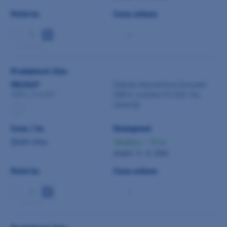
Počet ks
Cena celkem
-
min 5 ks
Produktové číslo
0843469
Edenta diamantový brousek
G801L kulička FG 023 1ks
G801L.314.023
(zelený)
Cena / ks
Dostupnost
Zjistit cenu
Skladem > 10 ks
dodání 11. 8. 2026
Počet ks
Cena celkem
-
min 5 ks