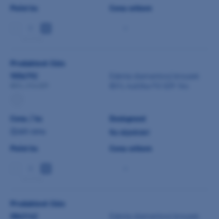
Počet ks
Cena celkem
-
min 5 ks
Produktové číslo
9056792
Edenta diamantový brousek
801L kulička FG 029 1ks
801L.314.029
Cena / ks
Dostupnost
Zjistit cenu
Na objednání
Počet ks
Cena celkem
-
min 5 ks
Produktové číslo
0843142
Edenta diamantový brousek