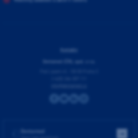
Kontakty
Dentamed (ČR), spol. s r.o.
Pod Lipami 41, 130 00 Praha 3
(+420) 266 007 111
info@dentamed.cz
Dentamed
Hlavní web společnosti