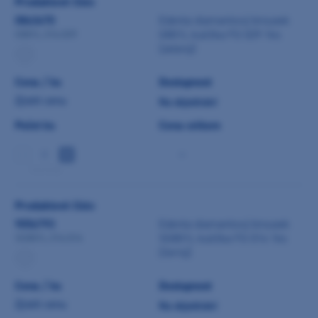
Produktové číslo
0843470
Edenta diamantový brousek
G801L kulička FG 029 1ks
G801L.314.029
(zelený)
Cena / ks
Dostupnost
Zjistit cenu
Na objednání
Počet ks
Cena celkem
-
min 5 ks
Produktové číslo
9056793
Edenta diamantový brousek
SG801L kulička FG 014 1ks
SG801L.314.014
(černý)
Cena / ks
Dostupnost
Zjistit cenu
Na objednání