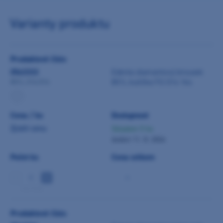
Varianty produktu
Produktové číslo
0543333
Edenta diamantový brousek
801L kulička FG 014 1ks
801L.314.014
Cena / ks
Dostupnost
Zjistit cenu
Skladem 5 ks
dodání 11. 8. 2026
Počet ks
Cena celkem
-
min 5 ks
Produktové číslo