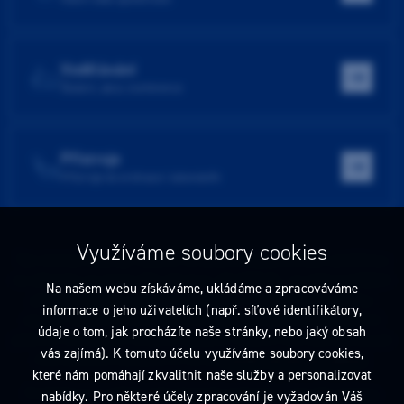
Vzdělávání
Školení, akce, konference
Přístroje
Přístroje do ordinace i laboratoře
Využíváme soubory cookies
Tato stránka obsahuje reklamu na zdravotnický prostředek zaměřenou
na odborníky ve smyslu §2a zákona č. 40/1995 Sb., ve znění pozdějších
Na našem webu získáváme, ukládáme a zpracováváme
předpisů. Nejste-li takovým odborníkem, neprodleně tyto stránky
informace o jeho uživatelích (např. síťové identifikátory,
opusťte. Obsah tohoto sdělení není nabídkou (návrhem) na uzavření
údaje o tom, jak procházíte naše stránky, nebo jaký obsah
jakékoliv smlouvy ani veřejnou nabídkou. Veškeré informace jsou pouze
vás zajímá). K tomuto účelu využíváme soubory cookies,
informativního charakteru a řídí se
pravidly reklamních sdělení
.
které nám pomáhají zkvalitnit naše služby a personalizovat
Prohlédnout si můžete také
obchodní podmínky
a
pravidla ochrany
nabídky. Pro některé účely zpracování je vyžadován Váš