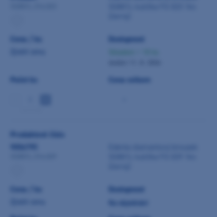
SG801L kulička FG 023 1ks
SG801L.314.023
(černý)
Cena / ks
Dostupnost
Zjistit cenu
Skladem > 10 ks
dodání 11. 8. 2026
Počet ks
Cena celkem
-
min 5 ks
Produktové číslo
9056795
Edenta diamantový brousek
SG801L kulička FG 029 1ks
SG801L.314.029
(černý)
Cena / ks
Dostupnost
Zjistit cenu
Na objednání