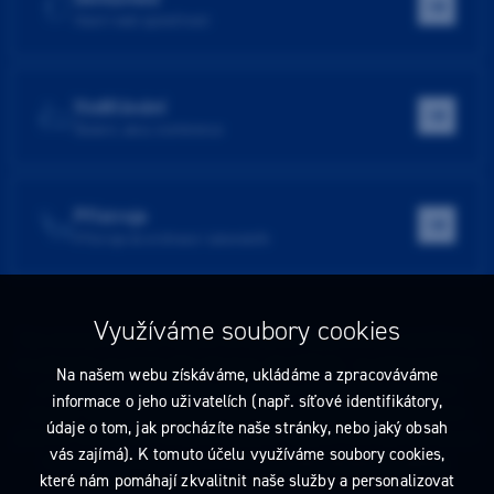
Hlavní web společnosti
Vzdělávání
Školení, akce, konference
Přístroje
Přístroje do ordinace i laboratoře
Využíváme soubory cookies
Tato stránka obsahuje reklamu na zdravotnický prostředek zaměřenou
na odborníky ve smyslu §2a zákona č. 40/1995 Sb., ve znění pozdějších
Na našem webu získáváme, ukládáme a zpracováváme
předpisů. Nejste-li takovým odborníkem, neprodleně tyto stránky
informace o jeho uživatelích (např. síťové identifikátory,
opusťte. Obsah tohoto sdělení není nabídkou (návrhem) na uzavření
údaje o tom, jak procházíte naše stránky, nebo jaký obsah
jakékoliv smlouvy ani veřejnou nabídkou. Veškeré informace jsou pouze
vás zajímá). K tomuto účelu využíváme soubory cookies,
informativního charakteru a řídí se
pravidly reklamních sdělení
.
které nám pomáhají zkvalitnit naše služby a personalizovat