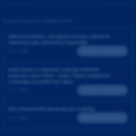
ZAJÍMAVÉ UDÁLOSTI V NAŠEM CENTRU
Adhezivní můstek, chirurgická extruze a záměrná
replantace jako alternativy implantátů
25. 9. 2026
Teoreticko - praktický kurz
4ruční práce a ergonomie aneb jak efektivně
pracovat v týmu lékař - sestra. Výplň, endodoncie
a chirurgie za použití čtyř rukou
23. 9. 2026
Teoreticko - praktický kurz
Kurz intraorálního skenování pro sestřičky
24. 9. 2026
Teoreticko - praktický kurz