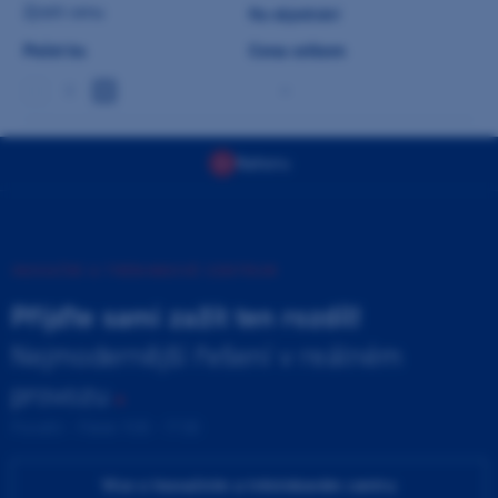
Zjistit cenu
Na objednání
Počet ks
Cena celkem
-
Nahoru
INOVAČNÍ A TRÉNINKOVÉ CENTRUM
Přijďte sami zažít ten rozdíl!
Nejmodernější řešení v reálném
provozu
Pondělí - Pátek 9:00 - 17:00
Více o Inovačním a tréninkovém centru