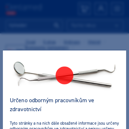
Rychlý nákup
Úvod
/
E-shop
/
Ordinace
/
Výplně
/
Kompozita, kompomery
/
Zpět
Světlem tuhnoucí kompozita
/
Flowkompozita
/
Estelite Universal Flow SuperLow L
Určeno odborným pracovníkům ve
zdravotnictví
Tyto stránky a na nich dále obsažené informace jsou určeny
odborným pracovníkům ve zdravotnictví a nejsou určeny