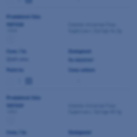
Produktové číslo
9057038
Estelite Universal Flow
SuperLow L Syringe A4 3g
13848
Cena / ks
Dostupnost
Zjistit cenu
Na objednání
Počet ks
Cena celkem
-
Produktové číslo
9057039
Estelite Universal Flow
SuperLow L Syringe A5 3g
13849
Cena / ks
Dostupnost