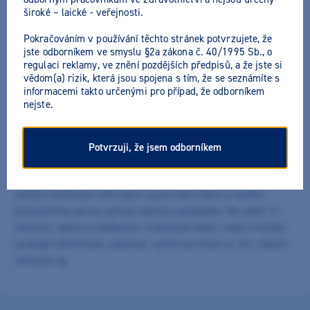
široké – laické - veřejnosti.
Pokračováním v používání těchto stránek potvrzujete, že
jste odborníkem ve smyslu §2a zákona č. 40/1995 Sb., o
regulaci reklamy, ve znění pozdějších předpisů, a že jste si
vědom(a) rizik, která jsou spojena s tím, že se seznámíte s
Estelite Universal Flow
informacemi takto určenými pro případ, že odborníkem
nejste.
SuperLow L
Výrobce:
Tokuyama
Všechny akční nabídky výrobce
Potvrzuji, že jsem odborníkem
Zatékavý kompozitní materiál pro výplně všech tříd. Díky
unikátní kombinaci sférických supra-nano částic a nového
kompozitního plniva splňuje všechny požadavky. Na výběr tři
viskozity, výborná zatékavost, chameleon efekt, nízké smrštění,
vynikající leštitelnost, odolnost, rychlé vytvrzení za 10 s. Obsah:
stříkačka 3g.