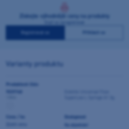
Získejte výhodnější ceny na produkty
Stačí se zaregistrovat
Registrovat se
Přihlásit se
Varianty produktu
Produktové číslo
9039748
Estelite Universal Flow
SuperLow L Syringe A1 3g
13844
Cena / ks
Dostupnost
Zjistit cenu
Na objednání