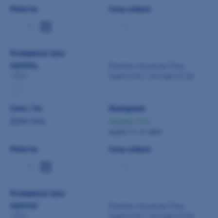
Počet ks
Cena celkem
-
Produktové číslo
9039994
Estelite Universal Flow
SuperLow L Syringe A2 3g
13845
Cena / ks
Dostupnost
Zjistit cenu
Skladem 2 ks
dodání 11. 8. 2026
Počet ks
Cena celkem
-
Produktové číslo
9039749
Estelite Universal Flow
SuperLow L Syringe A3 3g
13846