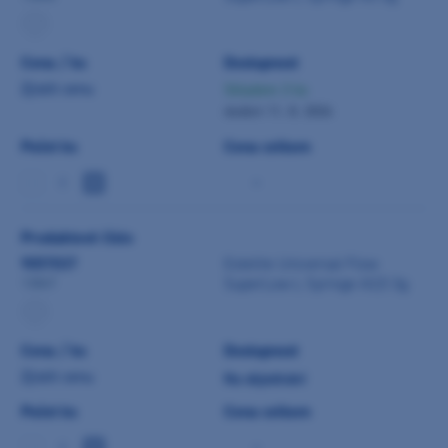
Cena / ks
Dostupnost
Zjistit cenu
Skladem 3 ks
dodání 11. 8. 2026
Počet ks
Cena celkem
-
Produktové číslo
9057037
Estelite Universal Flow
SuperLow L Syringe A3,5 3g
13847
Cena / ks
Dostupnost
Zjistit cenu
Na objednání
Počet ks
Cena celkem
-