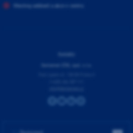
Všechny události a akce v centru
Kontakty
Dentamed (ČR), spol. s r.o.
Pod Lipami 41, 130 00 Praha 3
(+420) 266 007 111
info@dentamed.cz
Dentamed