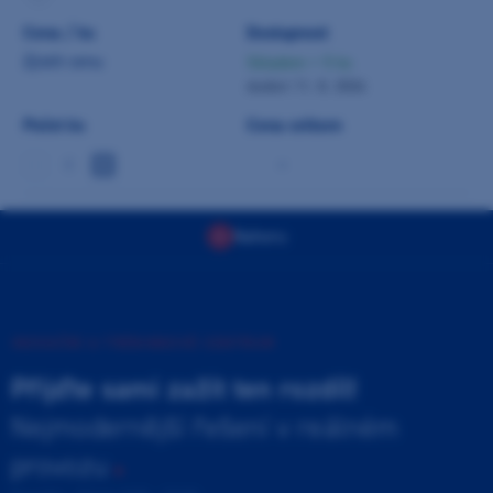
Cena / ks
Dostupnost
Zjistit cenu
Skladem > 5 ks
dodání 11. 8. 2026
Počet ks
Cena celkem
-
Nahoru
INOVAČNÍ A TRÉNINKOVÉ CENTRUM
Přijďte sami zažít ten rozdíl!
Nejmodernější řešení v reálném
provozu