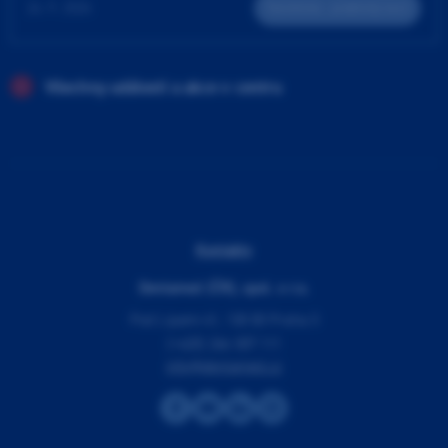
24. 9. 2026
Teoreticko - praktický kurz
Všechny události a akce v centru
Kontakty
Dentamed (ČR), spol. s r.o.
Pod Lipami 41, 130 00 Praha 3
(+420) 266 007 111
info@dentamed.cz