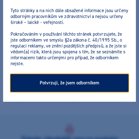
Tyto stránky a na nich dále obsažené informace jsou určeny
odborným pracovníkům ve zdravotnictví a nejsou určeny
široké – laické - veřejnosti.
GBT VISIGATE
Pokračováním v používání těchto stránek potvrzujete, že
jste odborníkem ve smyslu §2a zákona č. 40/1995 Sb., o
Výrobce:
EMS
regulaci reklamy, ve znění pozdějších předpisů, a že jste si
vědom(a) rizik, která jsou spojena s tím, že se seznámíte s
Jednorázový retraktor rtů a tváří pro lepší přehlednost během
informacemi takto určenými pro případ, že odborníkem
stomatologických zákroků.
nejste.
Klíčové vlastnosti :
• Odtahuje rty a tváře pro lepší přístup a viditelnost
Potvrzuji, že jsem odborníkem
• Umožňuje efektivnější pracovní postup
• Jednoduchá manipulace pro lékaře i komfort pro pacienta
• Dostupné ve dvou velikostech: regular a small, nebo mix
Získejte výhodnější ceny na produkty