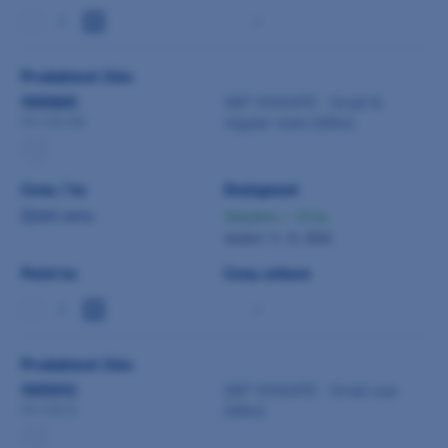
-
Produktové číslo
9055805
GBT VISIGATE - Small &
regular sizes (60ks)
FV-123/SR
Cena / ks
Dostupnost
Zjistit cenu
Skladem > 10 ks
dodání 11. 8. 2026
Počet ks
Cena celkem
-
Produktové číslo
9055592
GBT VISIGATE - Small size
(60ks)
FV-123/S