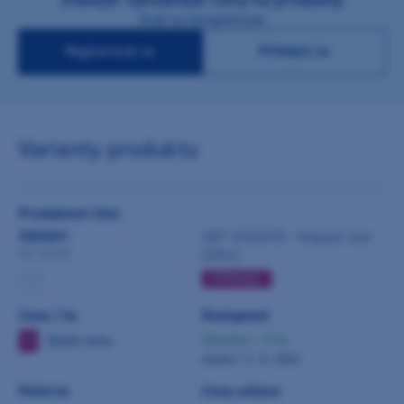
Stačí se zaregistrovat
Registrovat se
Přihlásit se
Varianty produktu
Produktové číslo
9055591
GBT VISIGATE - Regular size
(60ks)
FV-123/R
VÝPRODEJ
Cena / ks
Dostupnost
Zjistit cenu
Skladem > 5 ks
V
dodání 11. 8. 2026
Počet ks
Cena celkem