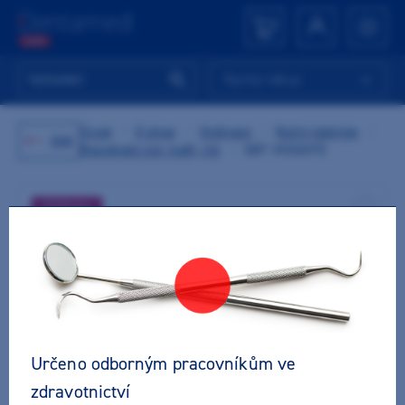
Rychlý nákup
Úvod
/
E-shop
/
Ordinace
/
Ruční nástroje
/
Zpět
Rozvěrače úst, tváří, rtů
/
GBT VISIGATE
VÝPRODEJ
Určeno odborným pracovníkům ve
zdravotnictví