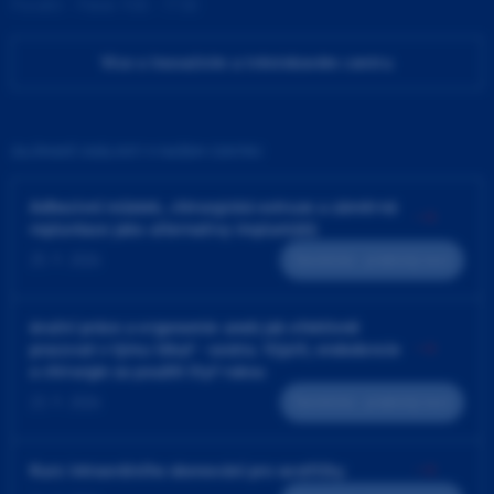
Pondělí - Pátek 9:00 - 17:00
Více o Inovačním a tréninkovém centru
ZAJÍMAVÉ UDÁLOSTI V NAŠEM CENTRU
Adhezivní můstek, chirurgická extruze a záměrná
replantace jako alternativy implantátů
25. 9. 2026
Teoreticko - praktický kurz
4ruční práce a ergonomie aneb jak efektivně
pracovat v týmu lékař - sestra. Výplň, endodoncie
a chirurgie za použití čtyř rukou
23. 9. 2026
Teoreticko - praktický kurz
Kurz intraorálního skenování pro sestřičky