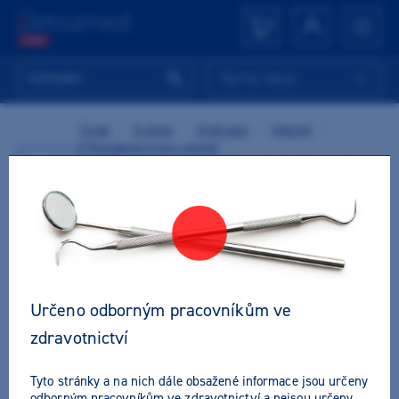
Rychlý nákup
Úvod
/
E-shop
/
Ordinace
/
Výplně
/
Příslušenství pro výplně
/
Zpět
Aplikátory, míchací pomůcky
/
Aplikační systémy
/
GC Fuji I kapsle
/
GC Capsule Applier III - aplikační kleště 800120
Určeno odborným pracovníkům ve
zdravotnictví
Tyto stránky a na nich dále obsažené informace jsou určeny
odborným pracovníkům ve zdravotnictví a nejsou určeny