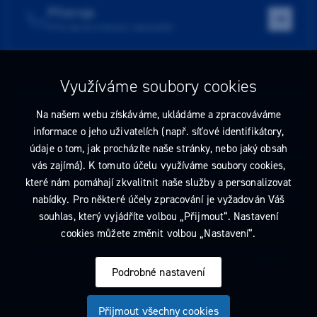
Přístroje
Přístroje do ordinace i laboratoře
Využíváme soubory cookies
Tato stránka obsahuje reklamu na zdravotnický prostředek zaměřenou
na odborníky ve smyslu §2a zákona č. 40/1995 Sb., ve znění pozdějších
Na našem webu získáváme, ukládáme a zpracováváme
předpisů. Nejste-li takovým odborníkem, neprodleně tyto stránky
informace o jeho uživatelích (např. síťové identifikátory,
opusťte. Obsah tohoto sdělení není nabídkou (návrhem) na uzavření
údaje o tom, jak procházíte naše stránky, nebo jaký obsah
jakékoliv smlouvy ani veřejnou nabídkou. Veškeré informace jsou pouze
vás zajímá). K tomuto účelu využíváme soubory cookies,
informativního charakteru a řídí se
pravidly reklamních sdělení
.
které nám pomáhají zkvalitnit naše služby a personalizovat
Prohlédnout si můžete také
obchodní podmínky
a
pravidla ochrany
nabídky. Pro některé účely zpracování je vyžadován Váš
osobních údajů
nebo upravte
nastavení cookies
.
souhlas, který vyjádříte volbou „Přijmout“. Nastavení
cookies můžete změnit volbou „Nastavení“.
2026 Dentamed spol. s r.o. Všechna práva vyhrazena. Designed by
Podrobné nastavení
Přijmout všechny cookies