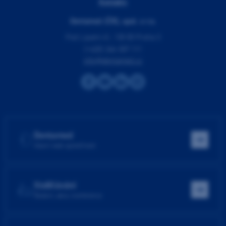
Kontakty
Dentamed (ČR), spol. s r.o.
Pod Lipami 41, 130 00 Praha 3
(+420) 266 007 111
info@dentamed.cz
Dentamed
Hlavní web společnosti
Vzdělávání
Školení, akce, konference