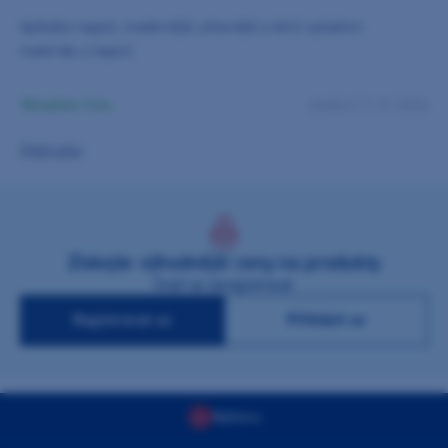
Aplikátor kapslí, modernější, přesnější a lehčí vytlačení
materiálu z kapslí.
Skladem 3 ks
dodání 11. 8. 2026
Zjistit cenu
Získejte výhodnější ceny na produkty
Stačí se zaregistrovat
Registrovat se
Přihlásit se
Nahoru