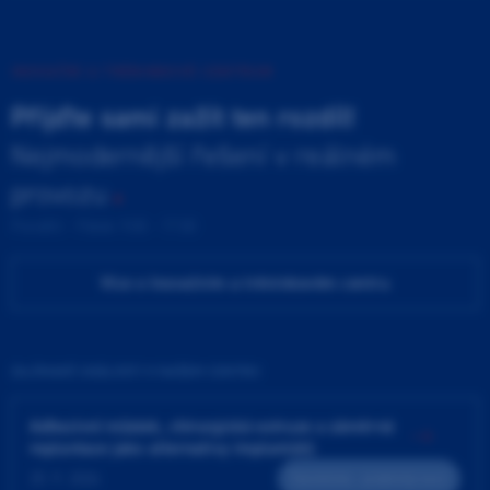
INOVAČNÍ A TRÉNINKOVÉ CENTRUM
Přijďte sami zažít ten rozdíl!
Nejmodernější řešení v reálném
provozu
Pondělí - Pátek 9:00 - 17:00
Více o Inovačním a tréninkovém centru
ZAJÍMAVÉ UDÁLOSTI V NAŠEM CENTRU
Adhezivní můstek, chirurgická extruze a záměrná
replantace jako alternativy implantátů
25. 9. 2026
Teoreticko - praktický kurz