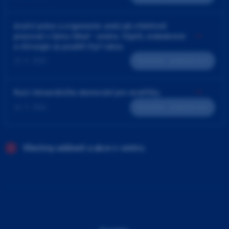
4ruční práce a ergonomie aneb jak efektivně
pracovat v týmu lékař - sestra. Výplň, endodoncie
a chirurgie za použití čtyř rukou
23. 9. 2026
Teoreticko - praktický kurz
Kurz intraorálního skenování pro sestřičky
24. 9. 2026
Teoreticko - praktický kurz
Všechny události a akce v centru