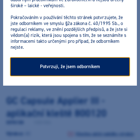
široké – laické - veřejnosti.
Pokračováním v používání těchto stránek potvrzujete, že
jste odborníkem ve smyslu §2a zákona č. 40/1995 Sb., o
regulaci reklamy, ve znění pozdějších předpisů, a že jste si
vědom(a) rizik, která jsou spojena s tím, že se seznámíte s
informacemi takto určenými pro případ, že odborníkem
nejste.
Potvrzuji, že jsem odborníkem
GC Capsule Applier III -
aplikační kleště 800120
0098188
/
10001806
Výrobce:
GC
Všechny akční nabídky výrobce