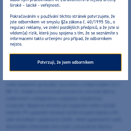
široké – laické - veřejnosti.
Pokračováním v používání těchto stránek potvrzujete, že
jste odborníkem ve smyslu §2a zákona č. 40/1995 Sb., o
regulaci reklamy, ve znění pozdějších předpisů, a že jste si
vědom(a) rizik, která jsou spojena s tím, že se seznámíte s
Heraceram Transparent
informacemi takto určenými pro případ, že odborníkem
nejste.
Výrobce:
Kulzer
Všechny akční nabídky výrobce
Potvrzuji, že jsem odborníkem
Nízkonastavitelná, syntetická a estetická kovokeramika vhodná
pro všechny slitiny, které mají WAK Alfa 25 - 500 °C, 13,5 - 14,9
nm/mK. Maximální vypalovací teplota je 880 °C a zaručuje
zvlášť bezpečné zpracování i pro slitiny s nízkým bodem lití (1
050 °C). Hladká a hutná struktura povrchu zaručuje dobrou
snášenlivost s antagoniskou a gingivou. Vysoká krycí
schopnost. Nepatrné smrštění při vypalování vede k vysoké
stabilitě. Při vypalování dovoluje rychlé stoupání teploty a tím
vede ke krátkým vypalovacím časům, méně vypalovacích cyklů,
dlouhodobé ochlazování není nutné. Lze používat všechny