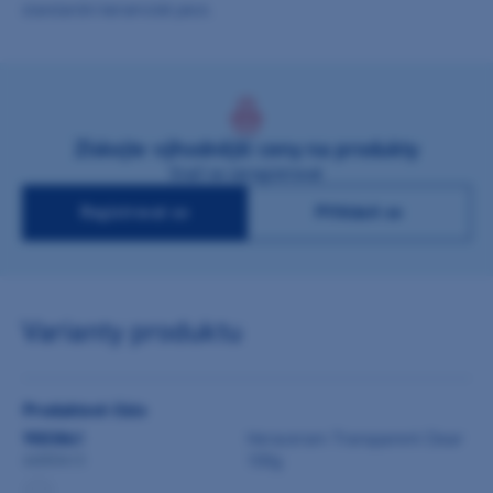
standardní keramické pece.
Získejte výhodnější ceny na produkty
Stačí se zaregistrovat
Registrovat se
Přihlásit se
Varianty produktu
Produktové číslo
9003841
Heraceram Transparent Clear
100g
66003413