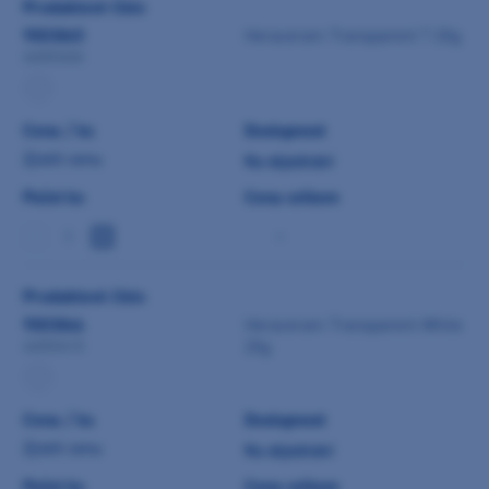
Produktové číslo
9003845
Heraceram Transparent T 20g
66003406
Cena / ks
Dostupnost
Zjistit cenu
Na objednání
Počet ks
Cena celkem
-
Produktové číslo
9003846
Heraceram Transparent White
20g
66003410
Cena / ks
Dostupnost
Zjistit cenu
Na objednání
Počet ks
Cena celkem