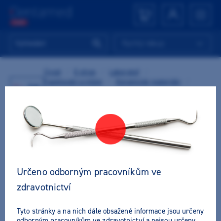
Rychlý nákup
Úvod
/
E-shop
/
Laboratoř
/
Fazetování a inleje
/
Keramické materiály
/
Zpět
Keramické systémy
/
Kulzer
/
Heraceram Transparent
Určeno odborným pracovníkům ve
zdravotnictví
Tyto stránky a na nich dále obsažené informace jsou určeny
odborným pracovníkům ve zdravotnictví a nejsou určeny