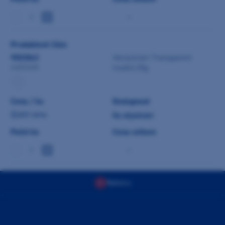
-
Produktové číslo
9003843
Heraceram Transparent
modrá 20g
66003408
Cena / ks
Dostupnost
Zjistit cenu
Na objednání
Počet ks
Cena celkem
-
Nahoru