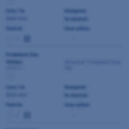
Cena / ks
Dostupnost
Zjistit cenu
Na objednání
Počet ks
Cena celkem
-
Produktové číslo
9003842
Heraceram Transparent Clear
20g
66003412
Cena / ks
Dostupnost
Zjistit cenu
Na objednání
Počet ks
Cena celkem
-