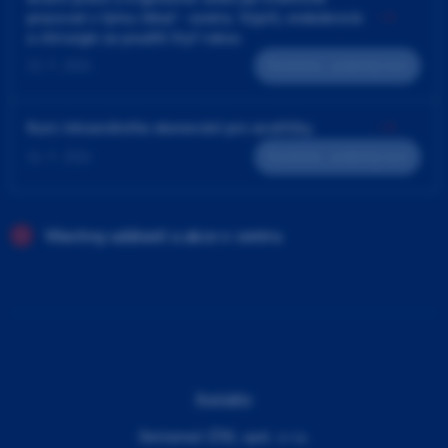
pracovat v týmu lékař - sestra. Výplň, endodoncie
a chirurgie za použití čtyř rukou
23. 9. 2026
Teoreticko - praktický kurz
Kurz intraorálního skenování pro sestřičky
24. 9. 2026
Teoreticko - praktický kurz
Všechny události a akce v centru
Kontakty
Dentamed (ČR), spol. s r.o.