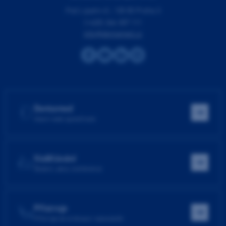
Pod Lipami 41, 130 00 Praha 3
(+420) 266 007 111
info@dentamed.cz
Dentamed
Hlavní web společnosti
Vzdělávání
Školení, akce, konference
Přístroje
Přístroje do ordinace i laboratoře