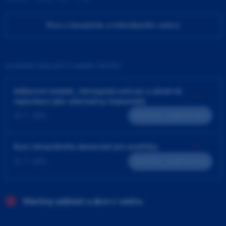
Více o Inovačním a tréninkovém centru
ZAJÍMAVÉ UDÁLOSTI V NAŠEM CENTRU
Adhezivní můstek, chirurgická extruze a záměrná
replantace jako alternativy implantátů
25. 9. 2026
Teoreticko - praktický kurz
Kurz intraorálního skenování pro sestřičky
24. 9. 2026
Teoreticko - praktický kurz
Všechny události a akce v centru