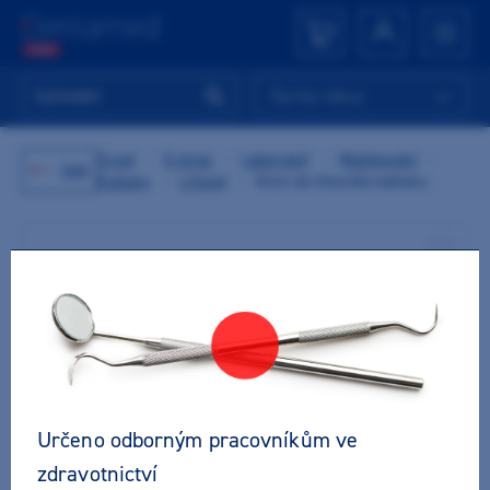
Rychlý nákup
Úvod
/
E-shop
/
Laboratoř
/
Modelování
/
Zpět
Kahany
/
Lihové
/
Knot do lihového kahanu
Určeno odborným pracovníkům ve
zdravotnictví