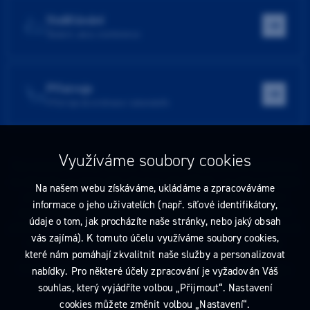
Vzdělávání
Školení, akce, konference
Přístroje
Přístroje do ordinace i laboratoře
Využíváme soubory cookies
Tato stránka obsahuje reklamu na zdravotnický prostředek zaměřenou
na odborníky ve smyslu §2a zákona č. 40/1995 Sb., ve znění pozdějších
Na našem webu získáváme, ukládáme a zpracováváme
předpisů. Nejste-li takovým odborníkem, neprodleně tyto stránky
informace o jeho uživatelích (např. síťové identifikátory,
opusťte. Obsah tohoto sdělení není nabídkou (návrhem) na uzavření
údaje o tom, jak procházíte naše stránky, nebo jaký obsah
jakékoliv smlouvy ani veřejnou nabídkou. Veškeré informace jsou pouze
vás zajímá). K tomuto účelu využíváme soubory cookies,
informativního charakteru a řídí se
pravidly reklamních sdělení
.
které nám pomáhají zkvalitnit naše služby a personalizovat
Prohlédnout si můžete také
obchodní podmínky
a
pravidla ochrany
nabídky. Pro některé účely zpracování je vyžadován Váš
osobních údajů
nebo upravte
nastavení cookies
.
souhlas, který vyjádříte volbou „Přijmout“. Nastavení
cookies můžete změnit volbou „Nastavení“.