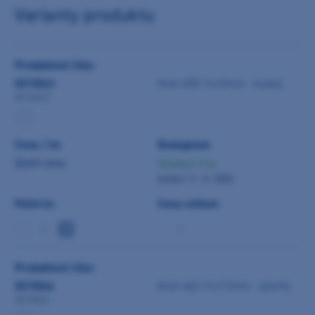
Varianty produktu
Produktové číslo
0010043
Knot 458 1m/6mm - kulatý
0010043
Cena / ks
Dostupnost
Zjistit cenu
Skladem 5 ks
dodání 11. 8. 2026
Počet ks
Cena celkem
-
Produktové číslo
0010046
Knot 460 1m/12mm - plochý
0010046