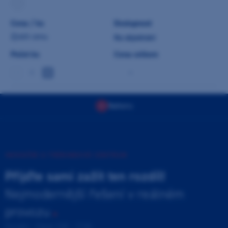
Cena / ks
Dostupnost
Zjistit cenu
Na objednání
Počet ks
Cena celkem
-
Nahoru
INOVAČNÍ A TRÉNINKOVÉ CENTRUM
Přijďte sami zažít ten rozdíl!
Nejmodernější řešení v reálném
provozu
Pondělí - Pátek 9:00 - 17:00