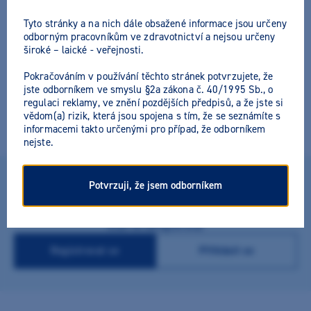
Tyto stránky a na nich dále obsažené informace jsou určeny
odborným pracovníkům ve zdravotnictví a nejsou určeny
široké – laické - veřejnosti.
Knot do lihového kahanu
Pokračováním v používání těchto stránek potvrzujete, že
jste odborníkem ve smyslu §2a zákona č. 40/1995 Sb., o
Výrobce:
Dodavatel Dentamed
regulaci reklamy, ve znění pozdějších předpisů, a že jste si
vědom(a) rizik, která jsou spojena s tím, že se seznámíte s
Knot do lihového kahanu - kulatý nebo plochý.
informacemi takto určenými pro případ, že odborníkem
nejste.
Potvrzuji, že jsem odborníkem
Získejte výhodnější ceny na produkty
Stačí se zaregistrovat
Registrovat se
Přihlásit se