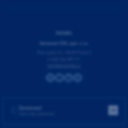
Kontakty
Dentamed (ČR), spol. s r.o.
Pod Lipami 41, 130 00 Praha 3
(+420) 266 007 111
info@dentamed.cz
Dentamed
Hlavní web společnosti