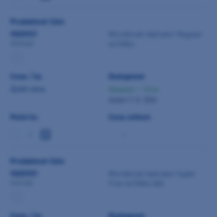
Produktové číslo
9005957
Microbrush Aplicator Regular
4x100ks
MRA400
Cena / ks
Dostupnost
Zjistit cenu
Skladem > 10 ks
dodání 7. 8. 2026
Počet ks
Cena celkem
-
Produktové číslo
9005959
Microbrush Aplicator Super
Fine 4x100ks bílé
MSF400
Cena / ks
Dostupnost