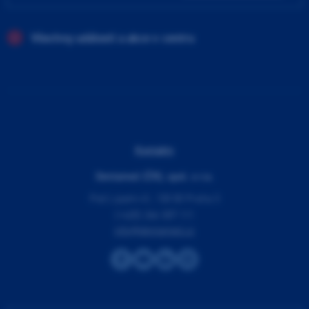
Všechny události a akce v centru
Kontakty
Dentamed (ČR), spol. s r.o.
Pod Lipami 41, 130 00 Praha 3
(+420) 266 007 111
info@dentamed.cz