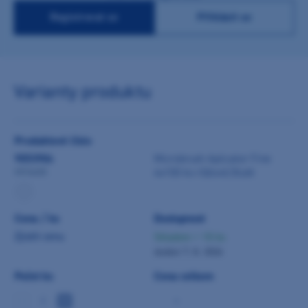
Registrovat se
Přihlásit se
Varianty produktu
Produktové číslo
9053904
Microbrush Aplicator Fine
4x100 ks růžové/žluté
MFA400
Cena / ks
Dostupnost
Zjistit cenu
Skladem > 10 ks
dodání 7. 8. 2026
Počet ks
Cena celkem
-