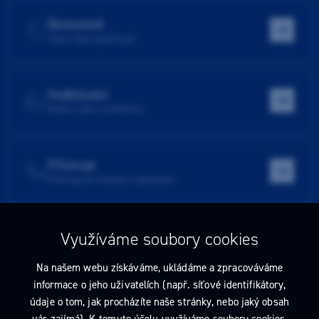
Dentamed
Hlavní web společnosti
Vzdělávání
Školení, akce, konference
Přístroje
Přístroje do ordinace i laboratoře
Využíváme soubory cookies
Tato stránka obsahuje reklamu na zdravotnický prostředek zaměřenou
na odborníky ve smyslu §2a zákona č. 40/1995 Sb., ve znění pozdějších
Na našem webu získáváme, ukládáme a zpracováváme
předpisů. Nejste-li takovým odborníkem, neprodleně tyto stránky
informace o jeho uživatelích (např. síťové identifikátory,
opusťte. Obsah tohoto sdělení není nabídkou (návrhem) na uzavření
údaje o tom, jak procházíte naše stránky, nebo jaký obsah
jakékoliv smlouvy ani veřejnou nabídkou. Veškeré informace jsou pouze