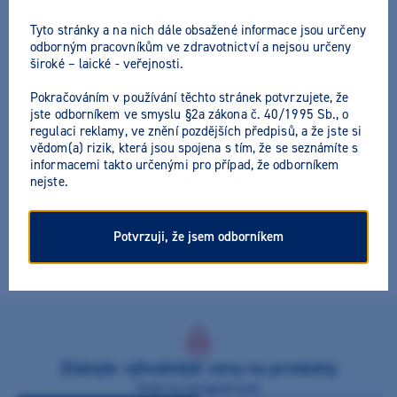
Tyto stránky a na nich dále obsažené informace jsou určeny
odborným pracovníkům ve zdravotnictví a nejsou určeny
široké – laické - veřejnosti.
Pokračováním v používání těchto stránek potvrzujete, že
Microbrush Aplicator
jste odborníkem ve smyslu §2a zákona č. 40/1995 Sb., o
regulaci reklamy, ve znění pozdějších předpisů, a že jste si
vědom(a) rizik, která jsou spojena s tím, že se seznámíte s
Výrobce:
Microbrush
informacemi takto určenými pro případ, že odborníkem
nejste.
Miniaturní aplikátory (s chomáčky) s ohebným umělohmotným
držákem pro bodově přesnou aplikaci tekutin, gelů, laků,
adheziv, apod.. K dispozici ve velikostech - regular, fine,
Potvrzuji, že jsem odborníkem
superfine. Délka 10,5cm
Získejte výhodnější ceny na produkty
Stačí se zaregistrovat