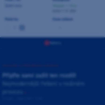
Zjistit cenu
Skladem > 10 ks
dodání 7. 8. 2026
Počet ks
Cena celkem
-
Nahoru
INOVAČNÍ A TRÉNINKOVÉ CENTRUM
Přijďte sami zažít ten rozdíl!
Nejmodernější řešení v reálném
provozu
Pondělí - Pátek 9:00 - 17:00