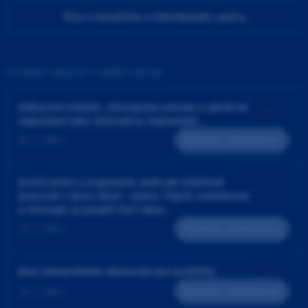
Více o Inovačním a tréninkovém centru
ZAJÍMAVÉ UDÁLOSTI V NAŠEM CENTRU
Adhezivní můstek, chirurgická extruze a záměrná
replantace jako alternativy implantátů
25. 9. 2026
Teoreticko - praktický kurz
4ruční práce a ergonomie aneb jak efektivně
pracovat v týmu lékař - sestra. Výplň, endodoncie
a chirurgie za použití čtyř rukou
23. 9. 2026
Teoreticko - praktický kurz
Kurz intraorálního skenování pro sestřičky
24. 9. 2026
Teoreticko - praktický kurz