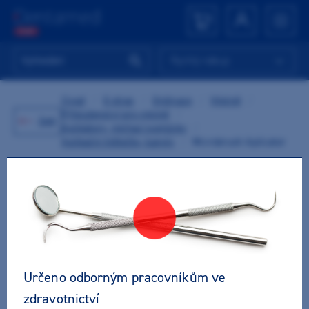
Rychlý nákup
Úvod
/
E-shop
/
Ordinace
/
Výplně
/
Příslušenství pro výplně
/
Zpět
Aplikátory, míchací pomůcky
/
Aplikační štětečky, kanyly
/
Microbrush Aplicator
Určeno odborným pracovníkům ve
zdravotnictví