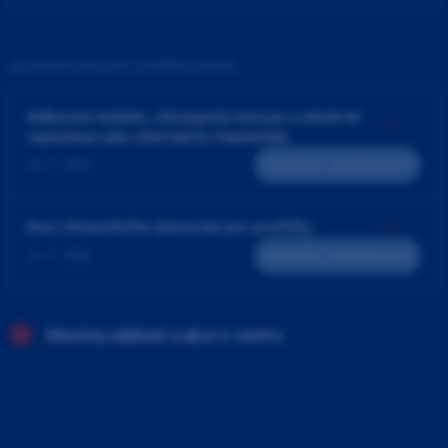
ZAJÍMAVÉ UDÁLOSTI V NAŠEM CENTRU
Adhezivní můstek, chirurgická extruze a záměrná
replantace jako alternativy implantátů
25. 9. 2026
Teoreticko - praktický kurz
Kurz intraorálního skenování pro sestřičky
24. 9. 2026
Teoreticko - praktický kurz
Všechny události a akce v centru