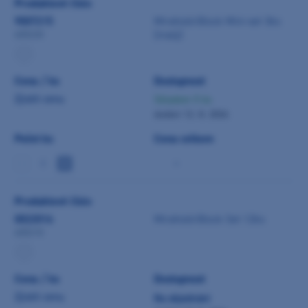
Produktové číslo
9007215
Mirahold-Block Mini-set 3ks
(malý)
605220
Cena / ks
Dostupnost
Zjistit cenu
Skladem 5 ks
dodání 12. 8. 2026
Počet ks
Cena celkem
-
Produktové číslo
0022016
Mirahold-Block Set 12ks
605210
Cena / ks
Dostupnost
Zjistit cenu
Na objednání