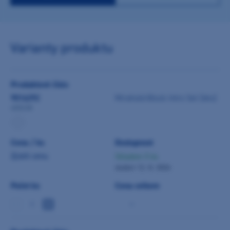
Varianty produktu
Produktové číslo
9016292
Mirahold-Block Intro Set (6ks)
605238
Cena / ks
Dostupnost
Zjistit cenu
Skladem 5 ks
dodání 12. 8. 2026
Počet ks
Cena celkem
-