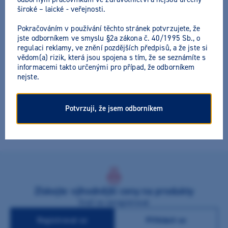
široké – laické - veřejnosti.
Pokračováním v používání těchto stránek potvrzujete, že
Mirahold-Block
jste odborníkem ve smyslu §2a zákona č. 40/1995 Sb., o
regulaci reklamy, ve znění pozdějších předpisů, a že jste si
vědom(a) rizik, která jsou spojena s tím, že se seznámíte s
Výrobce:
Hager Werken
informacemi takto určenými pro případ, že odborníkem
nejste.
Pružný skusový blok k otevření úst, vkládá se mezi horní a
dolní čelist, spolehlivě zajistí otevřený skus, ideální pro delší
Potvrzuji, že jsem odborníkem
výkony nebo úzkostlivé pacienty. K dispozici v setu se
speciálním držákem tváře. Autoklávovatelné.
Získejte výhodnější ceny na produkty
Stačí se zaregistrovat
Registrovat se
Přihlásit se