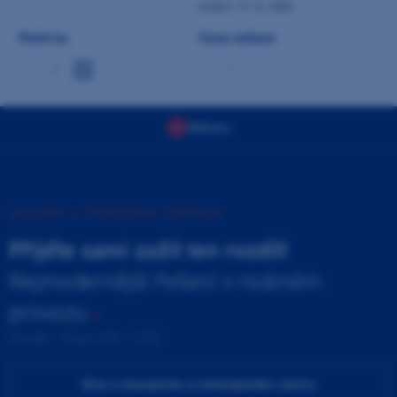
dodání 17. 8. 2026
Počet ks
Cena celkem
-
Nahoru
INOVAČNÍ A TRÉNINKOVÉ CENTRUM
Přijďte sami zažít ten rozdíl!
Nejmodernější řešení v reálném
provozu
Pondělí - Pátek 9:00 - 17:00
Více o Inovačním a tréninkovém centru