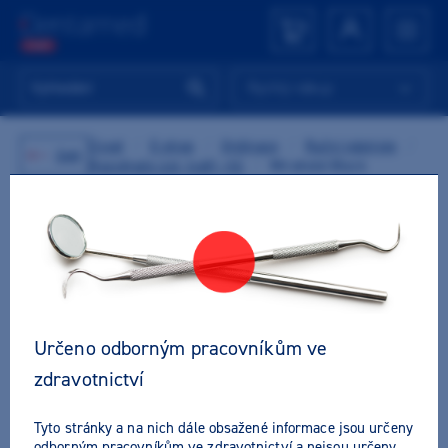
Rychlý nákup
Úvod
/
E-shop
/
Ordinace
/
Ruční nástroje
/
Zpět
Rozvěrače úst, tváří, rtů
/
Mirahold-Block
Určeno odborným pracovníkům ve
zdravotnictví
Tyto stránky a na nich dále obsažené informace jsou určeny
odborným pracovníkům ve zdravotnictví a nejsou určeny