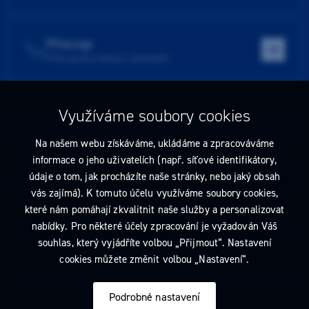
Přístroje
Přístroje do ordinace i laboratoře
Využíváme soubory cookies
Tato stránka obsahuje reklamu na zdravotnický prostředek zaměřenou
na odborníky ve smyslu §2a zákona č. 40/1995 Sb., ve znění pozdějších
Na našem webu získáváme, ukládáme a zpracováváme
předpisů. Nejste-li takovým odborníkem, neprodleně tyto stránky
informace o jeho uživatelích (např. síťové identifikátory,
opusťte. Obsah tohoto sdělení není nabídkou (návrhem) na uzavření
údaje o tom, jak procházíte naše stránky, nebo jaký obsah
jakékoliv smlouvy ani veřejnou nabídkou. Veškeré informace jsou pouze
vás zajímá). K tomuto účelu využíváme soubory cookies,
informativního charakteru a řídí se
pravidly reklamních sdělení
.
které nám pomáhají zkvalitnit naše služby a personalizovat
Prohlédnout si můžete také
obchodní podmínky
a
pravidla ochrany
nabídky. Pro některé účely zpracování je vyžadován Váš
osobních údajů
nebo upravte
nastavení cookies
.
souhlas, který vyjádříte volbou „Přijmout“. Nastavení
cookies můžete změnit volbou „Nastavení“.
2026 Dentamed spol. s r.o. Všechna práva vyhrazena. Designed by
Podrobné nastavení