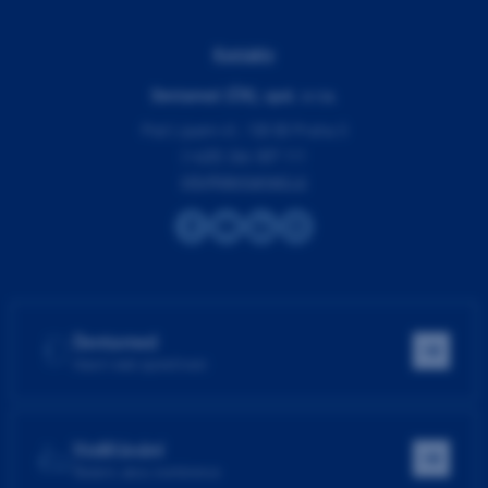
Kontakty
Dentamed (ČR), spol. s r.o.
Pod Lipami 41, 130 00 Praha 3
(+420) 266 007 111
info@dentamed.cz
Dentamed
Hlavní web společnosti
Vzdělávání
Školení, akce, konference