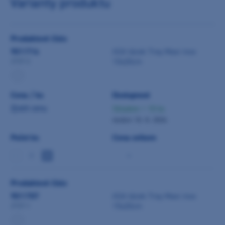
Varianty produktu
Produktové číslo
9011714
ASA tácek Tray Maxi inox
10x20cm
2737-2
Cena / ks
Dostupnost
Zjistit cenu
Skladem > 10 ks
dodání 10. 8. 2026
Počet ks
Cena celkem
-
Produktové číslo
9011707
ASA tácek Tray Maxi inox
15x20cm
2737-1