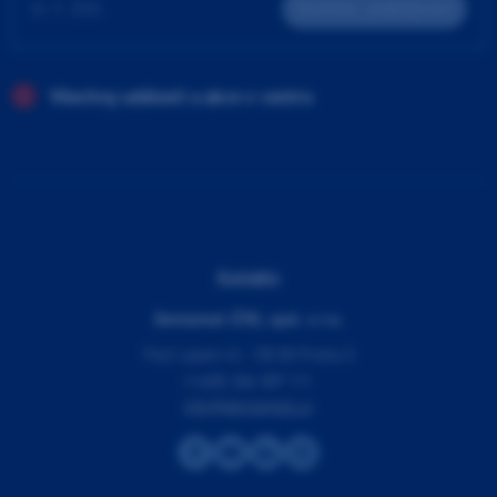
24. 9. 2026
Teoreticko - praktický kurz
Všechny události a akce v centru
Kontakty
Dentamed (ČR), spol. s r.o.
Pod Lipami 41, 130 00 Praha 3
(+420) 266 007 111
info@dentamed.cz