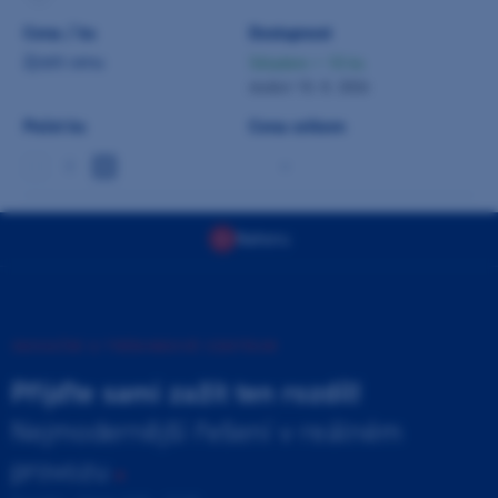
Cena / ks
Dostupnost
Zjistit cenu
Skladem > 10 ks
dodání 10. 8. 2026
Počet ks
Cena celkem
-
Nahoru
INOVAČNÍ A TRÉNINKOVÉ CENTRUM
Přijďte sami zažít ten rozdíl!
Nejmodernější řešení v reálném
provozu