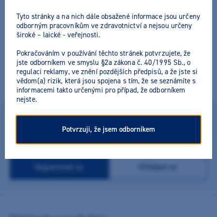
Tyto stránky a na nich dále obsažené informace jsou určeny
odborným pracovníkům ve zdravotnictví a nejsou určeny
široké – laické - veřejnosti.
Nerezové tácky na nástroje
Pokračováním v používání těchto stránek potvrzujete, že
jste odborníkem ve smyslu §2a zákona č. 40/1995 Sb., o
regulaci reklamy, ve znění pozdějších předpisů, a že jste si
Nerezové tácky na nástroje.
vědom(a) rizik, která jsou spojena s tím, že se seznámíte s
informacemi takto určenými pro případ, že odborníkem
nejste.
Potvrzuji, že jsem odborníkem
Získejte výhodnější ceny na produkty
Stačí se zaregistrovat
Registrovat se
Přihlásit se