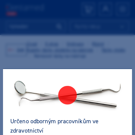
Rychlý nákup
Úvod
/
E-shop
/
Ordinace
/
Různé
/
Zpět
Kazety, tácky, stojánky na nástroje
/
Tácky, misky
/
Nerezové tácky na nástroje
Určeno odborným pracovníkům ve
zdravotnictví