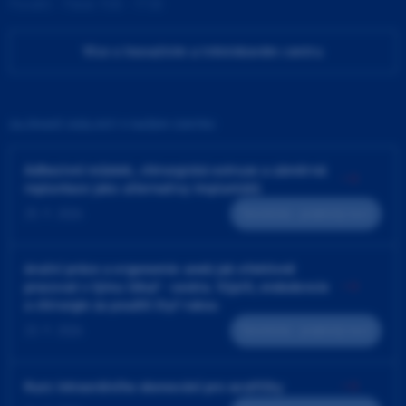
Pondělí - Pátek 9:00 - 17:00
Více o Inovačním a tréninkovém centru
ZAJÍMAVÉ UDÁLOSTI V NAŠEM CENTRU
Adhezivní můstek, chirurgická extruze a záměrná
replantace jako alternativy implantátů
25. 9. 2026
Teoreticko - praktický kurz
4ruční práce a ergonomie aneb jak efektivně
pracovat v týmu lékař - sestra. Výplň, endodoncie
a chirurgie za použití čtyř rukou
23. 9. 2026
Teoreticko - praktický kurz
Kurz intraorálního skenování pro sestřičky