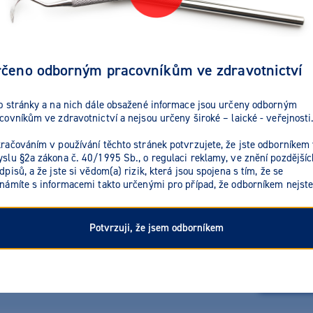
1dobé chirurgické techniky 
Celý popis produktu
opožděného zatížení a se zoh
vhodného okluzního zatížení 
Na objednání
biokompatibilního technicky 
čeno odborným pracovníkům ve zdravotnictví
vrstvou obsahující dihydrog
hořečnatý (MgCl2).
o stránky a na nich dále obsažené informace jsou určeny odborným
covníkům ve zdravotnictví a nejsou určeny široké – laické - veřejnosti
račováním v používání těchto stránek potvrzujete, že jste odborníkem
slu §2a zákona č. 40/1995 Sb., o regulaci reklamy, ve znění pozdějšíc
dpisů, a že jste si vědom(a) rizik, která jsou spojena s tím, že se
námíte s informacemi takto určenými pro případ, že odborníkem nejste
Potvrzuji, že jsem odborníkem
odukty
Reg