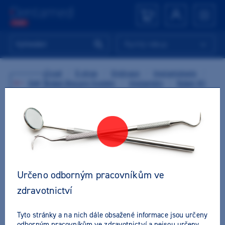
Rychlý nákup
Úvod
/
E-shop
/
Ordinace
/
Implantologie
/
Zpět
Nobel Biocare Systém
/
Implantáty
/
Nobel N1
/
Nobel Biocare N1 TiUltra TCC RP 4.8x7mm
NOVINKA
Určeno odborným pracovníkům ve
zdravotnictví
Tyto stránky a na nich dále obsažené informace jsou určeny
odborným pracovníkům ve zdravotnictví a nejsou určeny