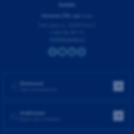
Kontakty
Dentamed (ČR), spol. s r.o.
Pod Lipami 41, 130 00 Praha 3
(+420) 266 007 111
info@dentamed.cz
Dentamed
Hlavní web společnosti
Vzdělávání
Školení, akce, konference