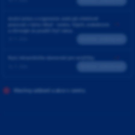
25. 9. 2026
Teoreticko - praktický kurz
4ruční práce a ergonomie aneb jak efektivně
pracovat v týmu lékař - sestra. Výplň, endodoncie
a chirurgie za použití čtyř rukou
23. 9. 2026
Teoreticko - praktický kurz
Kurz intraorálního skenování pro sestřičky
24. 9. 2026
Teoreticko - praktický kurz
Všechny události a akce v centru