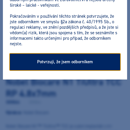
široké – laické - veřejnosti.
Pokračováním v používání těchto stránek potvrzujete, že
jste odborníkem ve smyslu §2a zákona č. 40/1995 Sb., o
regulaci reklamy, ve znění pozdějších předpisů, a že jste si
vědom(a) rizik, která jsou spojena s tím, že se seznámíte s
informacemi takto určenými pro případ, že odborníkem
nejste.
Potvrzuji, že jsem odborníkem
Nobel Biocare N1 TiUltra TCC
RP 4.8x7mm
300864
/
300864
Výrobce:
Nobel Biocare
Nobel Biocare N1™ TiUltra™ TCC je zubní implantát s tri-