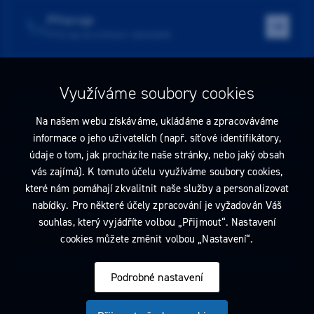
Přístroje
Přístroje do ordinace i laboratoře
Využíváme soubory cookies
Tato stránka obsahuje reklamu na zdravotnický prostředek zaměřenou
na odborníky ve smyslu §2a zákona č. 40/1995 Sb., ve znění pozdějších
Na našem webu získáváme, ukládáme a zpracováváme
předpisů. Nejste-li takovým odborníkem, neprodleně tyto stránky
informace o jeho uživatelích (např. síťové identifikátory,
opusťte. Obsah tohoto sdělení není nabídkou (návrhem) na uzavření
údaje o tom, jak procházíte naše stránky, nebo jaký obsah
jakékoliv smlouvy ani veřejnou nabídkou. Veškeré informace jsou pouze
vás zajímá). K tomuto účelu využíváme soubory cookies,
informativního charakteru a řídí se
pravidly reklamních sdělení
.
které nám pomáhají zkvalitnit naše služby a personalizovat
Prohlédnout si můžete také
obchodní podmínky
a
pravidla ochrany
nabídky. Pro některé účely zpracování je vyžadován Váš
osobních údajů
nebo upravte
nastavení cookies
.
souhlas, který vyjádříte volbou „Přijmout“. Nastavení
cookies můžete změnit volbou „Nastavení“.
2026 Dentamed spol. s r.o. Všechna práva vyhrazena. Designed by
Podrobné nastavení