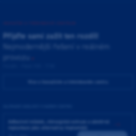
INOVAČNÍ A TRÉNINKOVÉ CENTRUM
Přijďte sami zažít ten rozdíl!
Nejmodernější řešení v reálném
provozu
Pondělí - Pátek 9:00 - 17:00
Více o Inovačním a tréninkovém centru
ZAJÍMAVÉ UDÁLOSTI V NAŠEM CENTRU
Adhezivní můstek, chirurgická extruze a záměrná
replantace jako alternativy implantátů