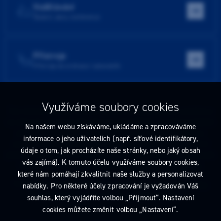
Vzdělávání
Školení, akce, konference
Přístroje
Přístroje do ordinace i laboratoře
Využíváme soubory cookies
Tato stránka obsahuje reklamu na zdravotnický prostředek zaměřenou
na odborníky ve smyslu §2a zákona č. 40/1995 Sb., ve znění pozdějších
Na našem webu získáváme, ukládáme a zpracováváme
předpisů. Nejste-li takovým odborníkem, neprodleně tyto stránky
informace o jeho uživatelích (např. síťové identifikátory,
opusťte. Obsah tohoto sdělení není nabídkou (návrhem) na uzavření
údaje o tom, jak procházíte naše stránky, nebo jaký obsah
jakékoliv smlouvy ani veřejnou nabídkou. Veškeré informace jsou pouze
vás zajímá). K tomuto účelu využíváme soubory cookies,
informativního charakteru a řídí se
pravidly reklamních sdělení
.
které nám pomáhají zkvalitnit naše služby a personalizovat
Prohlédnout si můžete také
obchodní podmínky
a
pravidla ochrany
nabídky. Pro některé účely zpracování je vyžadován Váš
osobních údajů
nebo upravte
nastavení cookies
.
souhlas, který vyjádříte volbou „Přijmout“. Nastavení
cookies můžete změnit volbou „Nastavení“.