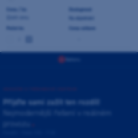
Cena / ks
Dostupnost
Zjistit cenu
Na objednání
Počet ks
Cena celkem
-
Nahoru
INOVAČNÍ A TRÉNINKOVÉ CENTRUM
Přijďte sami zažít ten rozdíl!
Nejmodernější řešení v reálném
provozu
Pondělí - Pátek 9:00 - 17:00