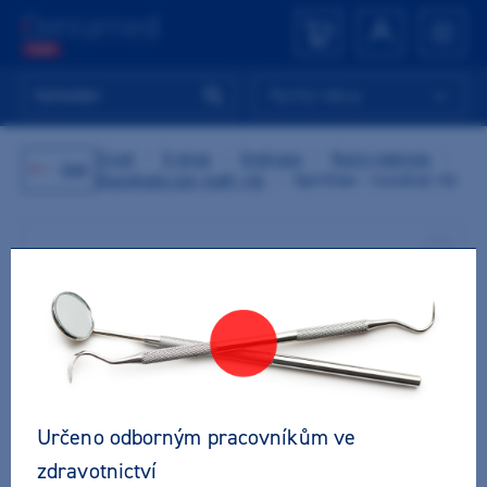
Rychlý nákup
Úvod
/
E-shop
/
Ordinace
/
Ruční nástroje
/
Zpět
Rozvěrače úst, tváří, rtů
/
OptiView - rozvěrač rtů
Určeno odborným pracovníkům ve
zdravotnictví