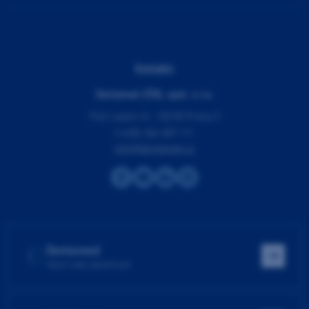
Kontakty
Dentamed (ČR), spol. s r.o.
Pod Lipami 41, 130 00 Praha 3
(+420) 266 007 111
info@dentamed.cz
Dentamed
Hlavní web společnosti