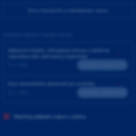
Více o Inovačním a tréninkovém centru
ZAJÍMAVÉ UDÁLOSTI V NAŠEM CENTRU
Adhezivní můstek, chirurgická extruze a záměrná
replantace jako alternativy implantátů
25. 9. 2026
Teoreticko - praktický kurz
Kurz intraorálního skenování pro sestřičky
24. 9. 2026
Teoreticko - praktický kurz
Všechny události a akce v centru