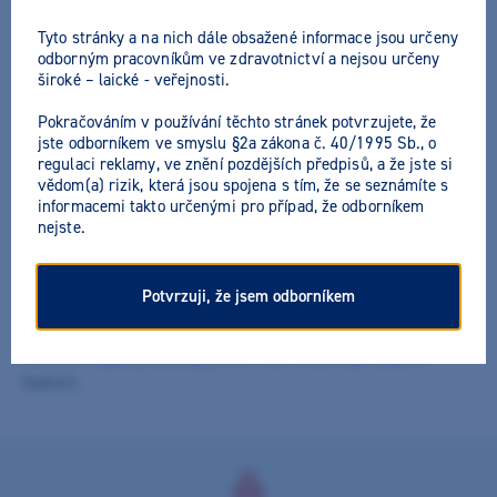
Tyto stránky a na nich dále obsažené informace jsou určeny
odborným pracovníkům ve zdravotnictví a nejsou určeny
široké – laické - veřejnosti.
OptiView - rozvěrač rtů
Pokračováním v používání těchto stránek potvrzujete, že
jste odborníkem ve smyslu §2a zákona č. 40/1995 Sb., o
Výrobce:
Kerr
Všechny akční nabídky výrobce
regulaci reklamy, ve znění pozdějších předpisů, a že jste si
vědom(a) rizik, která jsou spojena s tím, že se seznámíte s
Fixátor rtů a tváří, jednoduše a spolehlivě chrání rty a tváře.
informacemi takto určenými pro případ, že odborníkem
Ošetřujícímu se tak otevírá přístup k bukálnímu a
nejste.
vestibulárnímu pracovnímu poli. Díky svému anatomickému
tvaru nabízí OptiView pacientům větší komfort také během
Potvrzuji, že jsem odborníkem
dlouhodobějšího ošetření. Anatomicky tvarovaný fixátor rtů s
vyhnutím pro retní uzdičky umožňuje příjemné nošení.
Postranní lopatky odtahují jemně tváře a ulehčují nasazení
fixátorů.