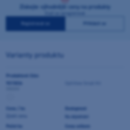
Získejte výhodnější ceny na produkty
Stačí se zaregistrovat
Registrovat se
Přihlásit se
Varianty produktu
Produktové číslo
9015836
OptiView Small Kit
5502KR
Cena / ks
Dostupnost
Zjistit cenu
Na objednání
Počet ks
Cena celkem