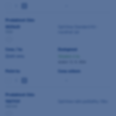
-
Produktové číslo
0025620
OptiView Standard Kit -
rozvěrač úst
5500
Cena / ks
Dostupnost
Zjistit cenu
Skladem 4 ks
dodání 12. 8. 2026
Počet ks
Cena celkem
-
Produktové číslo
9007939
OptiView náhr.polštářky 10ks
5501KR