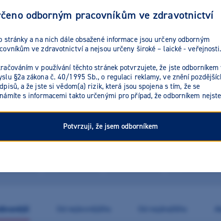
čeno odborným pracovníkům ve zdravotnictví
M+W Sioplast BS
Výrobce:
M+W Dental
o stránky a na nich dále obsažené informace jsou určeny odborným
covníkům ve zdravotnictví a nejsou určeny široké – laické - veřejnosti
račováním v používání těchto stránek potvrzujete, že jste odborníkem
slu §2a zákona č. 40/1995 Sb., o regulaci reklamy, ve znění pozdějšíc
obci:
DMG Chemisch-
Solventum (ex 3M)
Co
dpisů, a že jste si vědom(a) rizik, která jsou spojena s tím, že se
Pharmazeutische
námíte s informacemi takto určenými pro případ, že odborníkem nejste
Kerr
Kettenbach
Ku
Simplee
Voco
Zh
Potvrzuji, že jsem odborníkem
Skladem
Akce
Novinka
Výprodej
dávanější
od nejlevnějšího
od nejdražšího