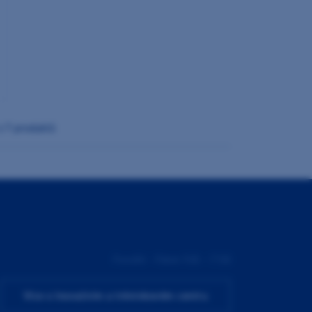
z 7 produktů
Pondělí - Pátek 9:00 - 17:00
Více o Inovačním a tréninkovém centru