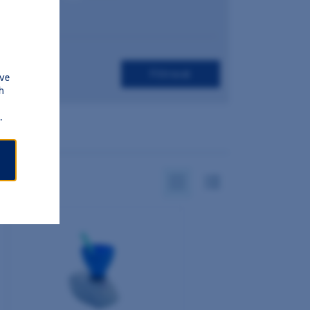
.
 ve
h
.
abecedně