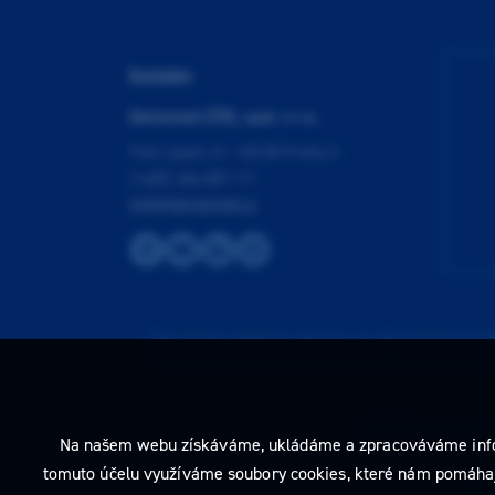
Kontakty
Dentamed (ČR), spol. s r.o.
Pod Lipami 41, 130 00 Praha 3
(+420) 266 007 111
info@dentamed.cz
Tato stránka obsahuje reklamu na zdravotnický prost
neprodleně tyto stránky opusťte. Obsah tohoto sdě
Prohlédnout si můž
Na našem webu získáváme, ukládáme a zpracováváme informac
tomuto účelu využíváme soubory cookies, které nám pomáhají 