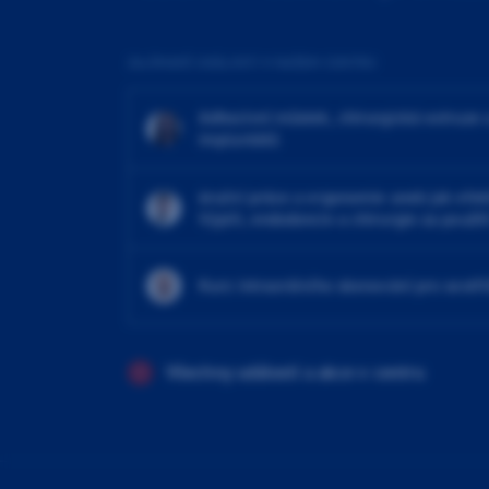
ZAJÍMAVÉ UDÁLOSTI V NAŠEM CENTRU
Adhezivní můstek, chirurgická extruze 
implantátů
4ruční práce a ergonomie aneb jak efekt
Výplň, endodoncie a chirurgie za použit
Kurz intraorálního skenování pro sestři
Všechny události a akce v centru