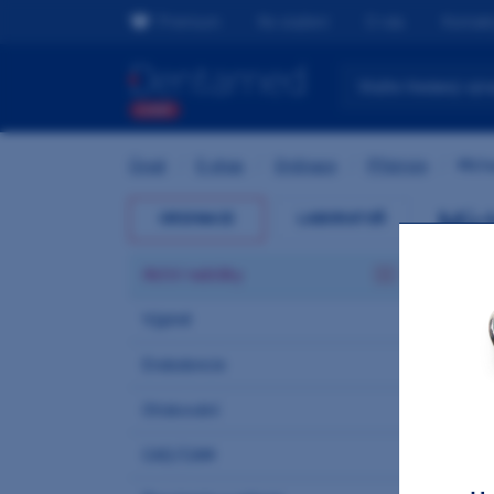
Premium
Ke stažení
O nás
Kontak
Úvod
/
E-shop
/
Ordinace
/
Přístroje
/
Mícha
Míc
ORDINACE
LABORATOŘ
Akční nabídky
Nejpro
Výplně
Endodoncie
Otiskování
CAD/CAM
Výr