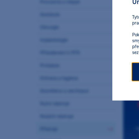
Ur
Provizoria a rebaze
Anestezie
Tyt
pra
Chirurgie
Pok
Implantologie
smy
pře
sez
Příslušenství k RTG
nejpro
Profylaxe
Ochrana a hygiena
Dezinfekce a sterilizace
Ruční nástroje
Rotační nástroje
Přístroje