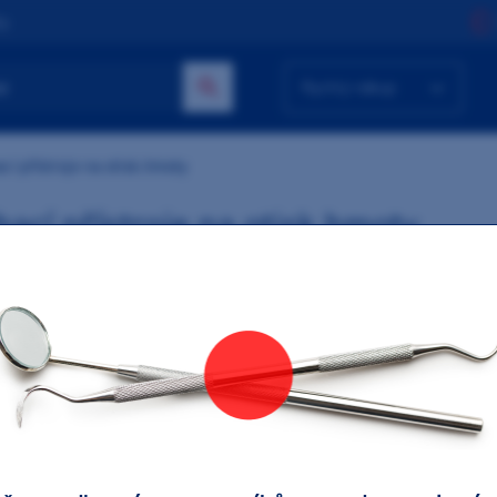
ty
Rychlý nákup
cí přístroje na otisk.hmoty
hací přístroje na otisk.hmoty
dávanější
Alginate Mixer MX-300
(Zhermack) + 12x Hydrogum 5
Výrobce:
Zhermack
(453 g)
obci:
Solventum (ex 3M)
HF
Kulzer