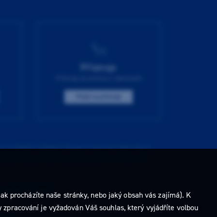
Přístroje
Přístroje do ordinace i laboratoře
Přejít na přístroje
í pozdějších předpisů. Nejste-li takovým odborníkem,
ídkou. Veškeré informace jsou pouze informativního
e
nastavení cookies
.
ak procházíte naše stránky, nebo jaký obsah vás zajímá). K
 zpracování je vyžadován Váš souhlas, který vyjádříte volbou