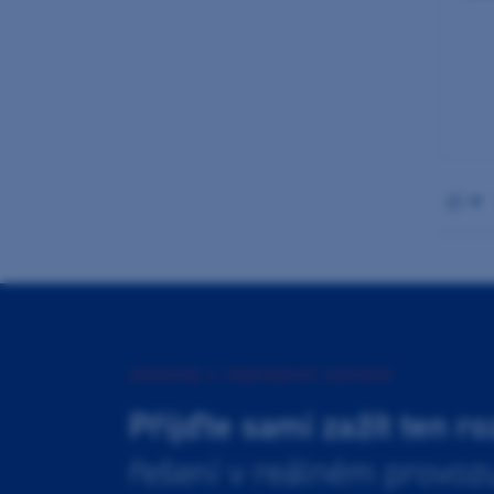
21
INOVAČNÍ A TRÉNINKOVÉ CENTRUM
Přijďte sami zažít ten ro
řešení v reálném provoz