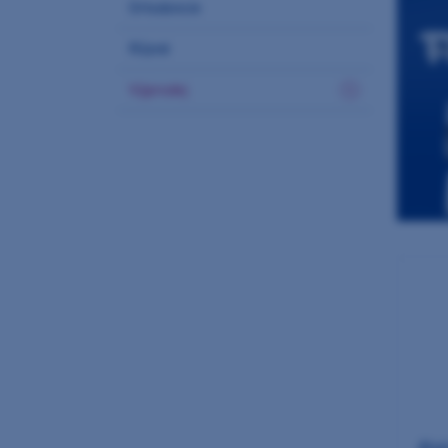
Ortodoncie
Různé
Výprodej