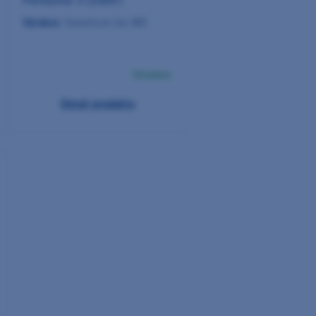
Pentamix 3 (230V)
Výrobce:
Solventum (ex 3M)
Skladem
Detail produktu