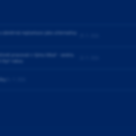
a záměrná replantace jako alternativy
25. 9. 2026
ivně pracovat v týmu lékař - sestra.
23. 9. 2026
í čtyř rukou
čky
24. 9. 2026