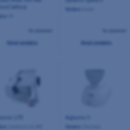
inate Mixer MX-300
Dynamix Speed 2
tion) béžový
Výrobce:
Kulzer
bce:
HF
Na objednání
Na objednání
Detail produktu
Detail produktu
tamix LITE
Alghamix II
bce:
Solventum (ex 3M)
Výrobce:
Zhermack