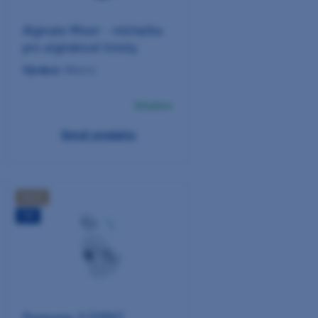
Alginate Mixer - míchačka
pro alginátové hmoty
Výrobce:
Mestra
Skladem
Detail produktu
AKCE
TIP