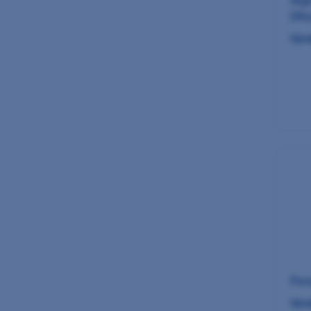
Alg
(Mo
Výro
Pen
Výro