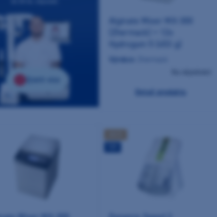
Alginate Mixer MX-300
(Zhermack) + 12x
Hydrogum 5 (453 g)
Výrobce:
Zhermack
Na objednání
Zjistit více
Detail produktu
AKCE
TIP