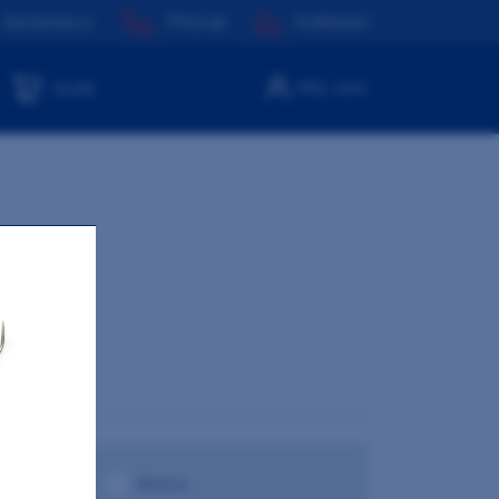
Dentamed.cz
Přístroje
Vzdělávání
Můj účet
Košík
Mestra