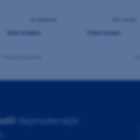
Na objednání
Více variant
Detail produktu
Vybrat variantu
7
produktů na stránku
zdíl!
Nejmodernější
u