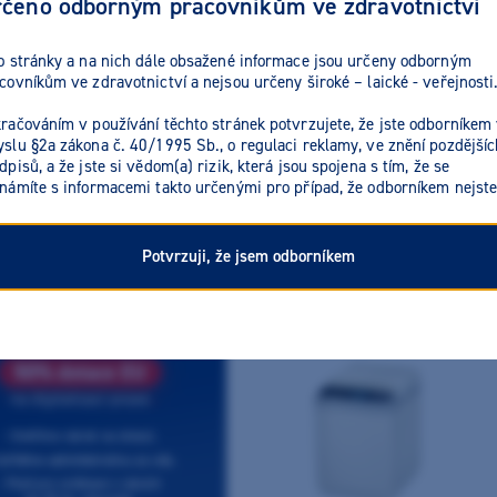
čeno odborným pracovníkům ve zdravotnictví
Zhermack
o stránky a na nich dále obsažené informace jsou určeny odborným
covníkům ve zdravotnictví a nejsou určeny široké – laické - veřejnosti
Skladem
Akce
Novinka
Výprodej
račováním v používání těchto stránek potvrzujete, že jste odborníkem
slu §2a zákona č. 40/1995 Sb., o regulaci reklamy, ve znění pozdějšíc
dpisů, a že jste si vědom(a) rizik, která jsou spojena s tím, že se
námíte s informacemi takto určenými pro případ, že odborníkem nejste
dávanější
od nejlevnějšího
od nejdražšího
Potvrzuji, že jsem odborníkem