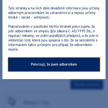
Tyto stránky a na nich dále obsažené informace jsou určeny
odborným pracovníkům ve zdravotnictví a nejsou určeny
Podkládání a rebaze
široké – laické - veřejnosti.
Pokračováním v používání těchto stránek potvrzujete, že
Provizoria K+B
jste odborníkem ve smyslu §2a zákona č. 40/1995 Sb., o
regulaci reklamy, ve znění pozdějších předpisů, a že jste si
vědom(a) rizik, která jsou spojena s tím, že se seznámíte s
informacemi takto určenými pro případ, že odborníkem
nejste.
Nejprodávanější
Protemp 4
Potvrzuji, že jsem odborníkem
Výrobce:
Solventum (ex 3M)
Vybrat variantu
Rebase II Fast