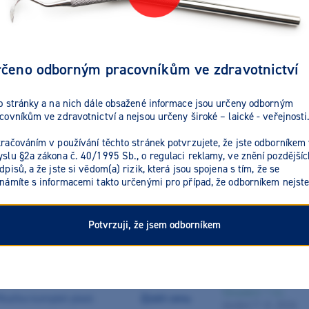
čeno odborným pracovníkům ve zdravotnictví
odukty
Reg
o stránky a na nich dále obsažené informace jsou určeny odborným
covníkům ve zdravotnictví a nejsou určeny široké – laické - veřejnosti
račováním v používání těchto stránek potvrzujete, že jste odborníkem
slu §2a zákona č. 40/1995 Sb., o regulaci reklamy, ve znění pozdějšíc
dpisů, a že jste si vědom(a) rizik, která jsou spojena s tím, že se
námíte s informacemi takto určenými pro případ, že odborníkem nejste
ianta / balení
Cena / ks
Dostupnost
Potvrzuji, že jsem odborníkem
Skladem 4 ks
 špičky 12 ks
Zjistit cenu
dodání 7. 8. 2026
Skladem 1 ks
íkačka komplet plast.
Zjistit cenu
dodání 7. 8. 2026