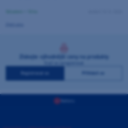
Skladem > 10 ks
dodání 10. 8. 2026
Zjistit cenu
Získejte výhodnější ceny na produkty
Stačí se zaregistrovat
Registrovat se
Přihlásit se
Nahoru