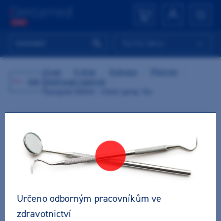
Rychlý nákup
Úvod
/
E-shop
/
Ordinace
/
Přístroje
/
Zpět
Ošetřování nástrojů
/
Spraynet 500ml - čistící spray 1ks
Určeno odborným pracovníkům ve
zdravotnictví