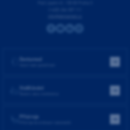
Pod Lipami 41, 130 00 Praha 3
(+420) 266 007 111
info@dentamed.cz
Dentamed
Hlavní web společnosti
Vzdělávání
Školení, akce, konference
Přístroje
Přístroje do ordinace i laboratoře