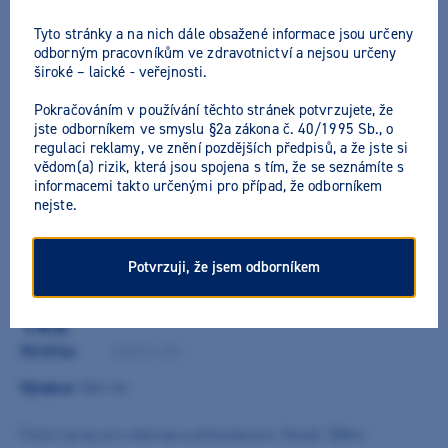
Tyto stránky a na nich dále obsažené informace jsou určeny
odborným pracovníkům ve zdravotnictví a nejsou určeny
široké – laické - veřejnosti.
Pokračováním v používání těchto stránek potvrzujete, že
jste odborníkem ve smyslu §2a zákona č. 40/1995 Sb., o
regulaci reklamy, ve znění pozdějších předpisů, a že jste si
vědom(a) rizik, která jsou spojena s tím, že se seznámíte s
informacemi takto určenými pro případ, že odborníkem
nejste.
Potvrzuji, že jsem odborníkem
Spraynet 500ml - čistící spray
1ks
9010744
/
1600036-006
Výrobce:
Bien Air
Čistící spray pro nástroje a příslušenství. Obsah: 500ml