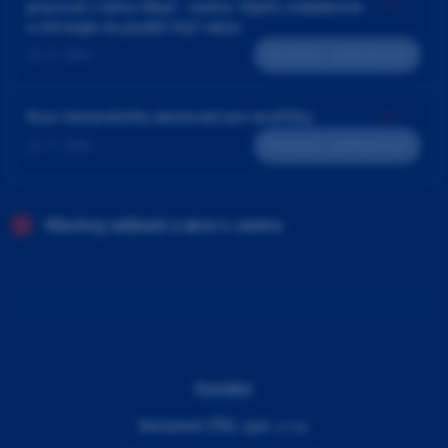
pracovat v týmu lékař - sestra. Výplň, endodoncie
a chirurgie za použití čtyř rukou
23. 9. 2026
Teoreticko - praktický kurz
Kurz intraorálního skenování pro sestřičky
24. 9. 2026
Teoreticko - praktický kurz
Všechny události a akce v centru
Kontakty
Dentamed (ČR), spol. s r.o.