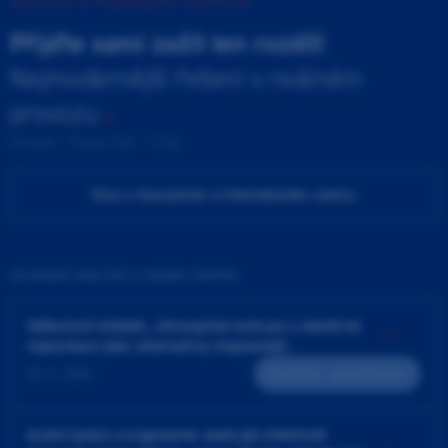
INOVAČNÍ A TRÉNINKOVÉ CENTRUM
Přijďte sami zažít ten rozdíl!
Nejmodernější řešení v reálném
provozu
Pondělí - Pátek 9:00 - 17:00
Více o Inovačním a tréninkovém centru
ZAJÍMAVÉ UDÁLOSTI V NAŠEM CENTRU
Adhezivní můstek, chirurgická extruze a záměrná
replantace jako alternativy implantátů
25. 9. 2026
Teoreticko - praktický kurz
4ruční práce a ergonomie aneb jak efektivně