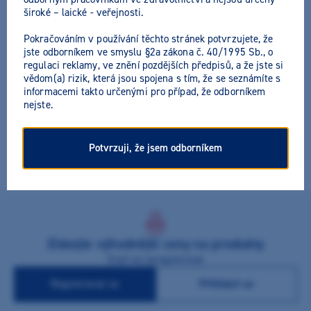
široké – laické - veřejnosti.
Pokračováním v používání těchto stránek potvrzujete, že
SR Triplex Hot
jste odborníkem ve smyslu §2a zákona č. 40/1995 Sb., o
regulaci reklamy, ve znění pozdějších předpisů, a že jste si
vědom(a) rizik, která jsou spojena s tím, že se seznámíte s
Výrobce:
Ivoclar Vivadent
Všechny akční nabídky výrobce
informacemi takto určenými pro případ, že odborníkem
nejste.
Teplem iniciovaná bazální pryskyřice pro celkové snímatelné
náhrady, částečné snímatelné a kombinované, hybridní
Potvrzuji, že jsem odborníkem
náhrady, rebazování, náhrady nesené implantáty.
Získejte výhodnější ceny na produkty
Stačí se zaregistrovat
Registrovat se
Přihlásit se