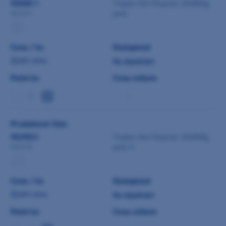
9050811
Triplex Hot Polymer 20x500g
pink
541417
Cena / ks
Dostupnost
Zjistit cenu
Na objednání
Počet ks
Cena celkem
-
Produktové číslo
9029031
Triplex Hot Polymer 20x500g
pink-V
541418
Cena / ks
Dostupnost
Zjistit cenu
Na objednání
Počet ks
Cena celkem