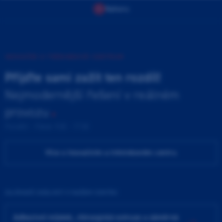
Nahoru
INOVAČNÍ A TRÉNINKOVÉ CENTRUM
Přijďte sami zažít ten rozdíl!
Nejmodernější řešení v reálném
provozu
Pondělí - Pátek 9:00 - 17:00
Více o Inovačním a tréninkovém centru
ZAJÍMAVÉ UDÁLOSTI V NAŠEM CENTRU
Adhezivní můstek, chirurgická extruze a záměrná