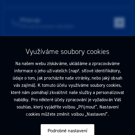
Přístroje
Přístroje do ordinace i laboratoře
Využíváme soubory cookies
Tato stránka obsahuje reklamu na zdravotnický prostředek zaměřenou
na odborníky ve smyslu §2a zákona č. 40/1995 Sb., ve znění pozdějších
Na našem webu získáváme, ukládáme a zpracováváme
předpisů. Nejste-li takovým odborníkem, neprodleně tyto stránky
informace o jeho uživatelích (např. síťové identifikátory,
opusťte. Obsah tohoto sdělení není nabídkou (návrhem) na uzavření
údaje o tom, jak procházíte naše stránky, nebo jaký obsah
jakékoliv smlouvy ani veřejnou nabídkou. Veškeré informace jsou pouze
vás zajímá). K tomuto účelu využíváme soubory cookies,
informativního charakteru a řídí se
pravidly reklamních sdělení
.
které nám pomáhají zkvalitnit naše služby a personalizovat
Prohlédnout si můžete také
obchodní podmínky
a
pravidla ochrany
nabídky. Pro některé účely zpracování je vyžadován Váš
osobních údajů
nebo upravte
nastavení cookies
.
souhlas, který vyjádříte volbou „Přijmout“. Nastavení
cookies můžete změnit volbou „Nastavení“.
2026 Dentamed spol. s r.o. Všechna práva vyhrazena. Designed by
Podrobné nastavení