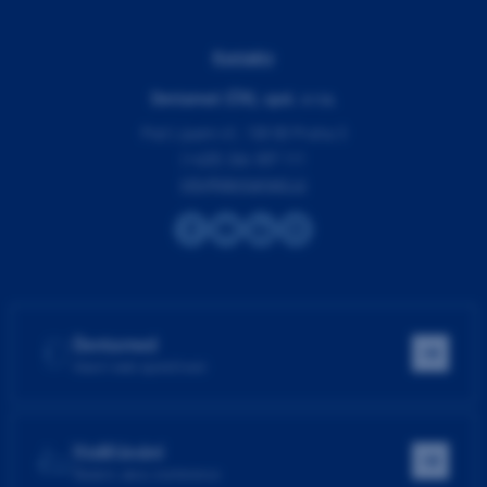
Kontakty
Dentamed (ČR), spol. s r.o.
Pod Lipami 41, 130 00 Praha 3
(+420) 266 007 111
info@dentamed.cz
Dentamed
Hlavní web společnosti
Vzdělávání
Školení, akce, konference