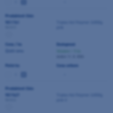
-
Produktové číslo
9011761
Triplex Hot Polymer 2x500g
pink
541413
Cena / ks
Dostupnost
Zjistit cenu
Skladem > 5 ks
dodání 11. 8. 2026
Počet ks
Cena celkem
-
Produktové číslo
9017627
Triplex Hot Polymer 2x500g
pink-V
541414