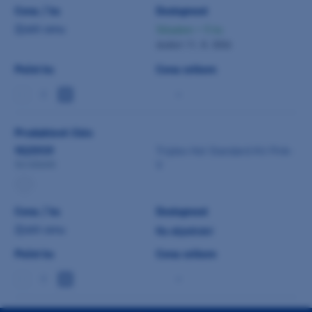
Cena / ks
Dostupnost
Zjistit cenu
Skladem > 5 ks
dodání 11. 8. 2026
Počet ks
Cena celkem
-
Produktové číslo
9025939
Triplex Hot Standard Kit Pink-
V
541406AN
Cena / ks
Dostupnost
Zjistit cenu
Na objednání
Počet ks
Cena celkem
-