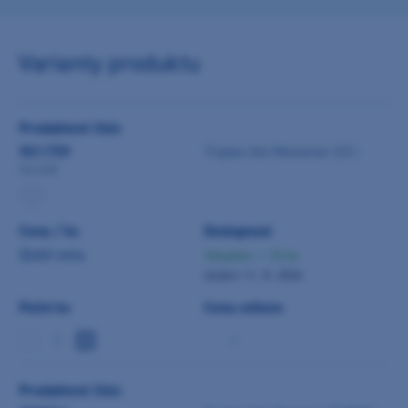
Varianty produktu
Produktové číslo
9011759
Triplex Hot Monomer 0,5 l
541428
Cena / ks
Dostupnost
Zjistit cenu
Skladem > 10 ks
dodání 11. 8. 2026
Počet ks
Cena celkem
-
Produktové číslo