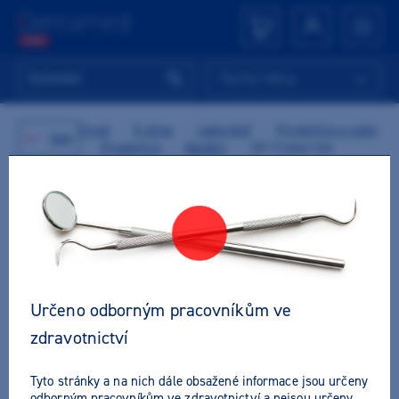
Rychlý nákup
Úvod
/
E-shop
/
Laboratoř
/
Pryskyřice a zuby
Zpět
/
Pryskyřice
/
Bazální
/
SR Triplex Hot
Určeno odborným pracovníkům ve
zdravotnictví
Tyto stránky a na nich dále obsažené informace jsou určeny
odborným pracovníkům ve zdravotnictví a nejsou určeny