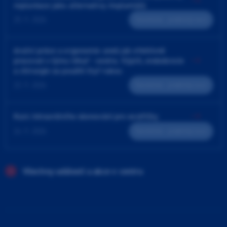
replantace jako alternativy implantátů
25. 9. 2026
Teoreticko - praktický kurz
4ruční práce a ergonomie aneb jak efektivně
pracovat v týmu lékař - sestra. Výplň, endodoncie
a chirurgie za použití čtyř rukou
23. 9. 2026
Teoreticko - praktický kurz
Kurz intraorálního skenování pro sestřičky
24. 9. 2026
Teoreticko - praktický kurz
Všechny události a akce v centru