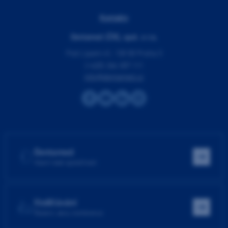
Kontakty
Dentamed (ČR), spol. s r.o.
Pod Lipami 41, 130 00 Praha 3
(+420) 266 007 111
info@dentamed.cz
Dentamed
Hlavní web společnosti
Vzdělávání
Školení, akce, konference