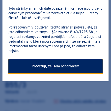
Tyto stránky a na nich dále obsažené informace jsou určeny
odborným pracovníkům ve zdravotnictví a nejsou určeny
široké – laické - veřejnosti.
Pokračováním v používání těchto stránek potvrzujete, že
jste odborníkem ve smyslu §2a zákona č. 40/1995 Sb., o
regulaci reklamy, ve znění pozdějších předpisů, a že jste si
vědom(a) rizik, která jsou spojena s tím, že se seznámíte s
informacemi takto určenými pro případ, že odborníkem
nejste.
Potvrzuji, že jsem odborníkem
Telio CAD CEREC/inLab LT B3
B55/3
9053498
/
684498
Výrobce:
Ivoclar Vivadent
Všechny akční nabídky výrobce