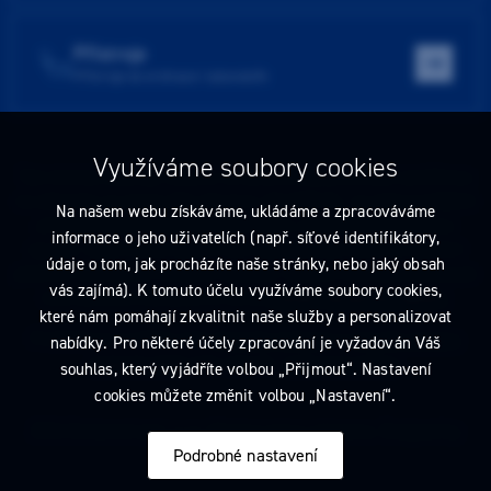
Přístroje
Přístroje do ordinace i laboratoře
Využíváme soubory cookies
Tato stránka obsahuje reklamu na zdravotnický prostředek zaměřenou
na odborníky ve smyslu §2a zákona č. 40/1995 Sb., ve znění pozdějších
Na našem webu získáváme, ukládáme a zpracováváme
předpisů. Nejste-li takovým odborníkem, neprodleně tyto stránky
informace o jeho uživatelích (např. síťové identifikátory,
opusťte. Obsah tohoto sdělení není nabídkou (návrhem) na uzavření
údaje o tom, jak procházíte naše stránky, nebo jaký obsah
jakékoliv smlouvy ani veřejnou nabídkou. Veškeré informace jsou pouze
vás zajímá). K tomuto účelu využíváme soubory cookies,
informativního charakteru a řídí se
pravidly reklamních sdělení
.
které nám pomáhají zkvalitnit naše služby a personalizovat
Prohlédnout si můžete také
obchodní podmínky
a
pravidla ochrany
nabídky. Pro některé účely zpracování je vyžadován Váš
osobních údajů
nebo upravte
nastavení cookies
.
souhlas, který vyjádříte volbou „Přijmout“. Nastavení
cookies můžete změnit volbou „Nastavení“.
2026 Dentamed spol. s r.o. Všechna práva vyhrazena. Designed by
Podrobné nastavení