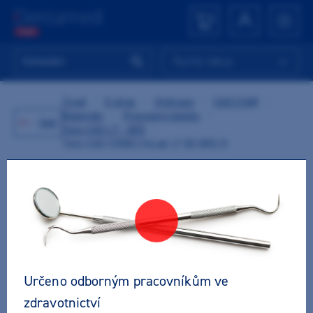
Rychlý nákup
Úvod
/
E-shop
/
Ordinace
/
CAD/CAM
/
Materiály
/
Provizorní bločky
/
Zpět
Telio CAD LT - B55
/
Telio CAD CEREC/inLab LT B3 B55/3
Určeno odborným pracovníkům ve
zdravotnictví