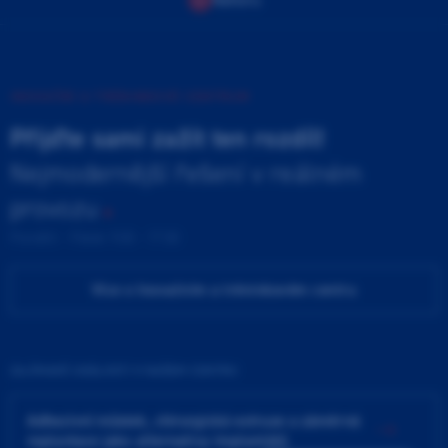
INOVAČNÍ A TRÉNINKOVÉ CENTRUM
Přijďte sami zažít ten rozdíl!
Nejmodernější řešení v reálném
provozu
Pondělí - Pátek 9:00 - 17:00
Více o Inovačním a tréninkovém centru
ZAJÍMAVÉ UDÁLOSTI V NAŠEM CENTRU
Adhezivní můstek, chirurgická extruze a záměrná
replantace jako alternativy implantátů