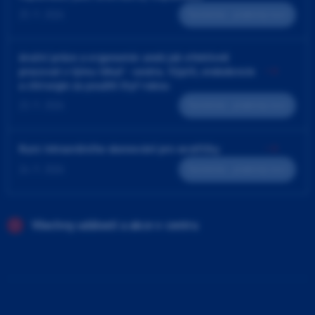
25. 9. 2026
Teoreticko - praktický kurz
4ruční práce a ergonomie aneb jak efektivně
pracovat v týmu lékař - sestra. Výplň, endodoncie
a chirurgie za použití čtyř rukou
23. 9. 2026
Teoreticko - praktický kurz
Kurz intraorálního skenování pro sestřičky
24. 9. 2026
Teoreticko - praktický kurz
Všechny události a akce v centru