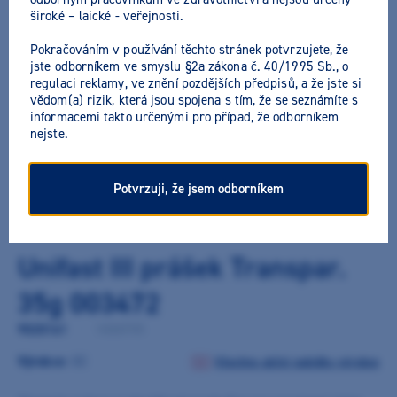
široké – laické - veřejnosti.
Pokračováním v používání těchto stránek potvrzujete, že
jste odborníkem ve smyslu §2a zákona č. 40/1995 Sb., o
regulaci reklamy, ve znění pozdějších předpisů, a že jste si
vědom(a) rizik, která jsou spojena s tím, že se seznámíte s
informacemi takto určenými pro případ, že odborníkem
nejste.
Potvrzuji, že jsem odborníkem
Unifast III prášek Transpar.
35g 003472
9020161
/
10000705
Výrobce:
GC
Všechny akční nabídky výrobce