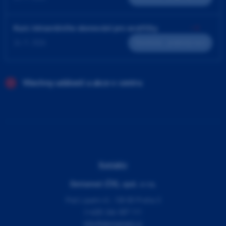
Kurz intraorálního skenování pro sestřičky
24. 9. 2026
Teoreticko - praktický kurz
Všechny události a akce v centru
Kontakty
Dentamed (ČR), spol. s r.o.
Pod Lipami 41, 130 00 Praha 3
(+420) 266 007 111
info@dentamed.cz