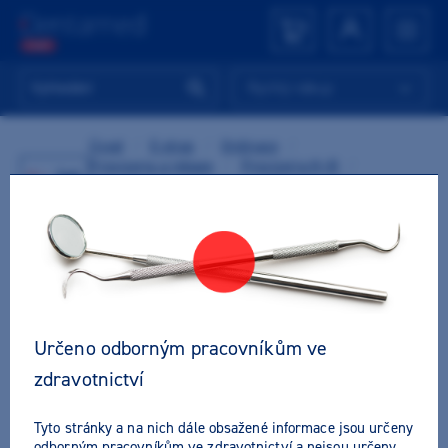
Rychlý nákup
Úvod
/
E-shop
/
Ordinace
/
Provizoria a rebaze
/
Provizoria K+B
/
Zpět
Materiály na provizoria
/
GC Unifast III
/
Unifast III prášek Transpar. 35g 003472
Určeno odborným pracovníkům ve
zdravotnictví
Tyto stránky a na nich dále obsažené informace jsou určeny
odborným pracovníkům ve zdravotnictví a nejsou určeny