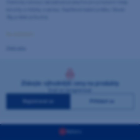
Chemicky tuhnoucí akrylátová pryskyřice pro provizorní inleje,
korunky a můstky a opravy. Doplňkové balení prášku. Obsah:
35g prášek průsvitný.
Na objednání
Zjistit cenu
Získejte výhodnější ceny na produkty
Stačí se zaregistrovat
Registrovat se
Přihlásit se
Nahoru