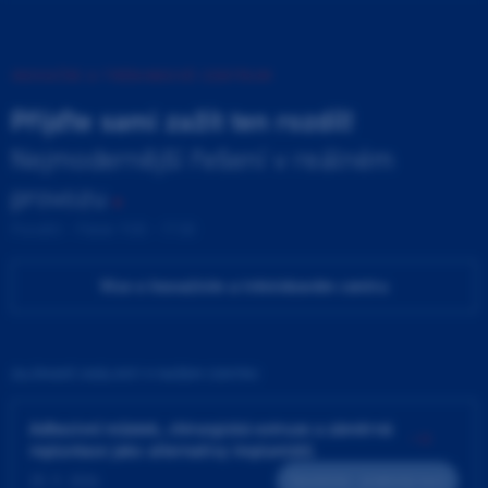
INOVAČNÍ A TRÉNINKOVÉ CENTRUM
Přijďte sami zažít ten rozdíl!
Nejmodernější řešení v reálném
provozu
Pondělí - Pátek 9:00 - 17:00
Více o Inovačním a tréninkovém centru
ZAJÍMAVÉ UDÁLOSTI V NAŠEM CENTRU
Adhezivní můstek, chirurgická extruze a záměrná
replantace jako alternativy implantátů
25. 9. 2026
Teoreticko - praktický kurz