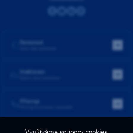
Dentamed
Hlavní web společnosti
Vzdělávání
Školení, akce, konference
Přístroje
Přístroje do ordinace i laboratoře
Využíváme soubory cookies