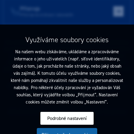
Přístroje
Přístroje do ordinace i laboratoře
Využíváme soubory cookies
Tato stránka obsahuje reklamu na zdravotnický prostředek zaměřenou
na odborníky ve smyslu §2a zákona č. 40/1995 Sb., ve znění pozdějších
Na našem webu získáváme, ukládáme a zpracováváme
předpisů. Nejste-li takovým odborníkem, neprodleně tyto stránky
informace o jeho uživatelích (např. síťové identifikátory,
opusťte. Obsah tohoto sdělení není nabídkou (návrhem) na uzavření
údaje o tom, jak procházíte naše stránky, nebo jaký obsah
jakékoliv smlouvy ani veřejnou nabídkou. Veškeré informace jsou pouze
vás zajímá). K tomuto účelu využíváme soubory cookies,
informativního charakteru a řídí se
pravidly reklamních sdělení
.
které nám pomáhají zkvalitnit naše služby a personalizovat
Prohlédnout si můžete také
obchodní podmínky
a
pravidla ochrany
nabídky. Pro některé účely zpracování je vyžadován Váš
osobních údajů
nebo upravte
nastavení cookies
.
souhlas, který vyjádříte volbou „Přijmout“. Nastavení
cookies můžete změnit volbou „Nastavení“.
2026 Dentamed spol. s r.o. Všechna práva vyhrazena. Designed by
Podrobné nastavení