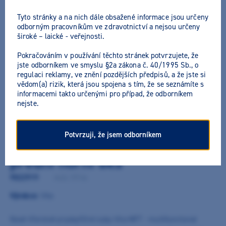
Tyto stránky a na nich dále obsažené informace jsou určeny
odborným pracovníkům ve zdravotnictví a nejsou určeny
široké – laické - veřejnosti.
Pokračováním v používání těchto stránek potvrzujete, že
jste odborníkem ve smyslu §2a zákona č. 40/1995 Sb., o
regulaci reklamy, ve znění pozdějších předpisů, a že jste si
vědom(a) rizik, která jsou spojena s tím, že se seznámíte s
informacemi takto určenými pro případ, že odborníkem
nejste.
Potvrzuji, že jsem odborníkem
Vita zuby MFT 2L1,5 T46 (B2)
přední horní 6ks
9022919
/
A42L15T46
Výrobce:
Vita
Nové třívrstvé pryskyřičné zuby Vita MFT - multifunctional