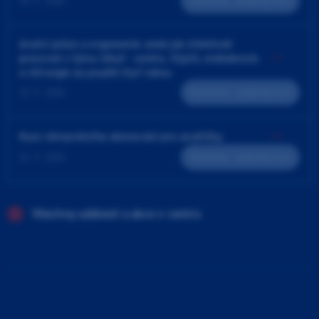
25. 9. 2026
Teoreticko - praktický kurz
4ruční práce a ergonomie aneb jak efektivně
pracovat v týmu lékař - sestra. Výplň, endodoncie
a chirurgie za použití čtyř rukou
23. 9. 2026
Teoreticko - praktický kurz
Kurz intraorálního skenování pro sestřičky
24. 9. 2026
Teoreticko - praktický kurz
Všechny události a akce v centru