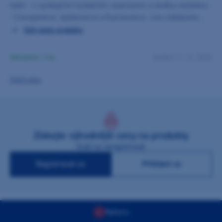
teeth - s vynikajícími fyzikálními vlastnostmi a skvělou estetikou
- transparence, opalescence a fluorescence. Jsou stálobarevné,
odolné vůči ukládání plaku. Díky skvělé anatomii se zuby MFT
Celý popis produktu
hodí skvěle jak pro celkové náhrady, tak pro dostavdu
zásuvných spojů, teleskopických korunek a částečných náhrad.
Skladem 1 ks
dodání 11. 8. 2026
Zjistit cenu
Získejte výhodnější ceny na produkty
Stačí se zaregistrovat
Registrovat se
Přihlásit se
Nahoru