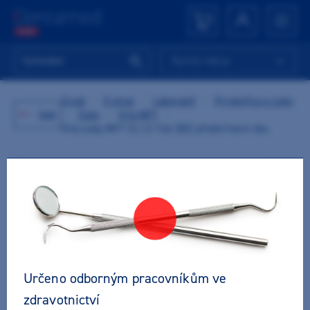
Rychlý nákup
Úvod
/
E-shop
/
Laboratoř
/
Pryskyřice a zuby
Zpět
/
Zuby
/
Vita MFT
/
Vita zuby MFT 2L1,5 T46 (B2) přední horní 6ks
Určeno odborným pracovníkům ve
zdravotnictví