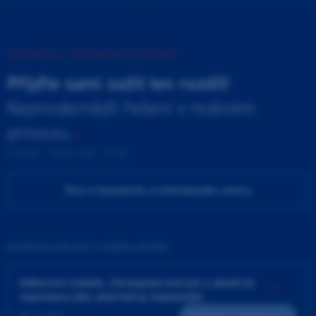
INOVAČNÍ A TRÉNINKOVÉ CENTRUM
Přijďte sami zažít ten rozdíl!
Nejmodernější řešení v reálném
provozu
Pondělí - Pátek 9:00 - 17:00
Více o Inovačním a tréninkovém centru
ZAJÍMAVÉ UDÁLOSTI V NAŠEM CENTRU
Adhezivní můstek, chirurgická extruze a záměrná
replantace jako alternativy implantátů