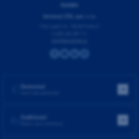
Kontakty
Dentamed (ČR), spol. s r.o.
Pod Lipami 41, 130 00 Praha 3
(+420) 266 007 111
info@dentamed.cz
Dentamed
Hlavní web společnosti
Vzdělávání
Školení, akce, konference