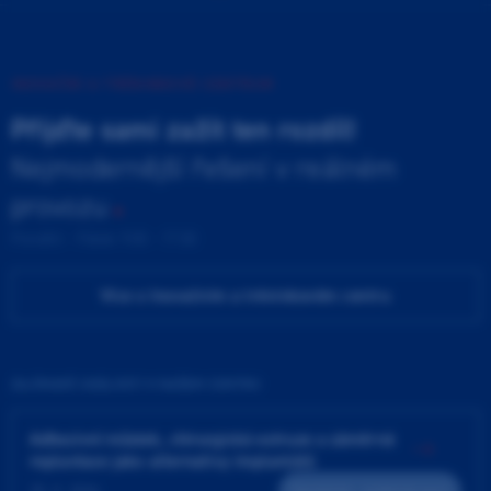
INOVAČNÍ A TRÉNINKOVÉ CENTRUM
Přijďte sami zažít ten rozdíl!
Nejmodernější řešení v reálném
provozu
Pondělí - Pátek 9:00 - 17:00
Více o Inovačním a tréninkovém centru
ZAJÍMAVÉ UDÁLOSTI V NAŠEM CENTRU
Adhezivní můstek, chirurgická extruze a záměrná
replantace jako alternativy implantátů