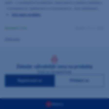
teeth - s vynikajícími fyzikálními vlastnostmi a skvělou estetikou
- transparence, opalescence a fluorescence. Jsou stálobarevné,
odolné vůči ukládání plaku. Díky skvělé anatomii se zuby MFT
Celý popis produktu
hodí skvěle jak pro celkové náhrady, tak pro dostavdu
zásuvných spojů, teleskopických korunek a částečných náhrad.
Skladem 2 ks
dodání 10. 8. 2026
Zjistit cenu
Získejte výhodnější ceny na produkty
Stačí se zaregistrovat
Registrovat se
Přihlásit se
Nahoru