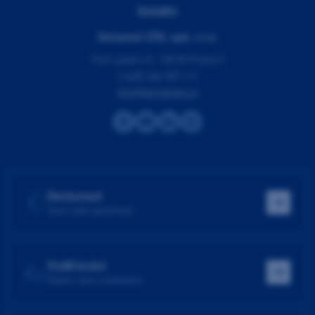
Kontakty
Dentamed (ČR), spol. s r.o.
Pod Lipami 41, 130 00 Praha 3
(+420) 266 007 111
info@dentamed.cz
Dentamed
Hlavní web společnosti
Vzdělávání
Školení, akce, konference