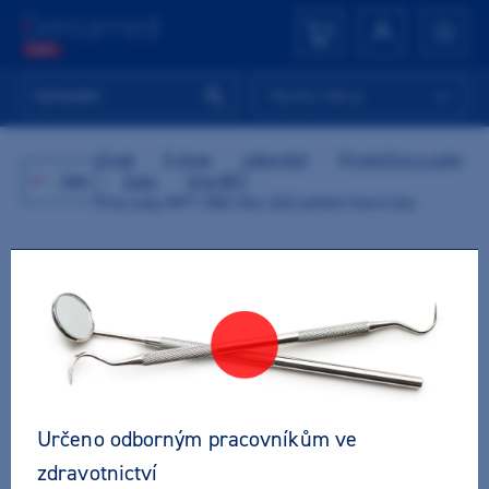
Rychlý nákup
Úvod
/
E-shop
/
Laboratoř
/
Pryskyřice a zuby
Zpět
/
Zuby
/
Vita MFT
/
Vita zuby MFT 2M2 O44 (A2) přední horní 6ks
Určeno odborným pracovníkům ve
zdravotnictví