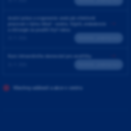
25. 9. 2026
Teoreticko - praktický kurz
4ruční práce a ergonomie aneb jak efektivně
pracovat v týmu lékař - sestra. Výplň, endodoncie
a chirurgie za použití čtyř rukou
23. 9. 2026
Teoreticko - praktický kurz
Kurz intraorálního skenování pro sestřičky
24. 9. 2026
Teoreticko - praktický kurz
Všechny události a akce v centru