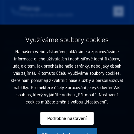
Přístroje
Přístroje do ordinace i laboratoře
Využíváme soubory cookies
Tato stránka obsahuje reklamu na zdravotnický prostředek zaměřenou
na odborníky ve smyslu §2a zákona č. 40/1995 Sb., ve znění pozdějších
Na našem webu získáváme, ukládáme a zpracováváme
předpisů. Nejste-li takovým odborníkem, neprodleně tyto stránky
informace o jeho uživatelích (např. síťové identifikátory,
opusťte. Obsah tohoto sdělení není nabídkou (návrhem) na uzavření
údaje o tom, jak procházíte naše stránky, nebo jaký obsah
jakékoliv smlouvy ani veřejnou nabídkou. Veškeré informace jsou pouze
vás zajímá). K tomuto účelu využíváme soubory cookies,
informativního charakteru a řídí se
pravidly reklamních sdělení
.
které nám pomáhají zkvalitnit naše služby a personalizovat
Prohlédnout si můžete také
obchodní podmínky
a
pravidla ochrany
nabídky. Pro některé účely zpracování je vyžadován Váš
osobních údajů
nebo upravte
nastavení cookies
.
souhlas, který vyjádříte volbou „Přijmout“. Nastavení
cookies můžete změnit volbou „Nastavení“.
2026 Dentamed spol. s r.o. Všechna práva vyhrazena. Designed by
Podrobné nastavení