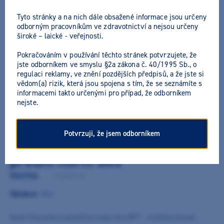
Tyto stránky a na nich dále obsažené informace jsou určeny
odborným pracovníkům ve zdravotnictví a nejsou určeny
široké – laické - veřejnosti.
Pokračováním v používání těchto stránek potvrzujete, že
jste odborníkem ve smyslu §2a zákona č. 40/1995 Sb., o
regulaci reklamy, ve znění pozdějších předpisů, a že jste si
vědom(a) rizik, která jsou spojena s tím, že se seznámíte s
informacemi takto určenými pro případ, že odborníkem
nejste.
Potvrzuji, že jsem odborníkem
Vita zuby MFT 2M2 O44 (A2)
přední horní 6ks
9022934
/
A42M2O44
Výrobce:
Vita
Nové třívrstvé pryskyřičné zuby Vita MFT - multifunctional