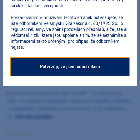
široké – laické - veřejnosti.
Pokračováním v používání těchto stránek potvrzujete, že
jste odborníkem ve smyslu §2a zákona č. 40/1995 Sb., o
regulaci reklamy, ve znění pozdějších předpisů, a že jste si
vědom(a) rizik, která jsou spojena s tím, že se seznámíte s
informacemi takto určenými pro případ, že odborníkem
Vita zuby MFT 4M2 PU29 (A4)
nejste.
zadní horní 8ks
Potvrzuji, že jsem odborníkem
9022775
/
A44M2PU29
Výrobce:
Vita
Nové třívrstvé pryskyřičné zuby Vita MFT - multifunctional
teeth - s vynikajícími fyzikálními vlastnostmi a skvělou estetikou
- transparence, opalescence a fluorescence. Jsou stálobarevné,
odolné vůči ukládání plaku. Díky skvělé anatomii se zuby MFT
Celý popis produktu
hodí skvěle jak pro celkové náhrady, tak pro dostavdu
zásuvných spojů, teleskopických korunek a částečných náhrad.
Na objednání