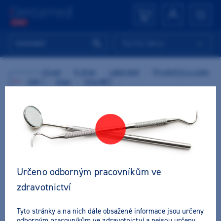
Rychlý nákup
Úvod
/
E-shop
/
Laboratoř
/
Pryskyřice a zuby
Zpět
/
Zuby
/
Vita MFT
/
Vita zuby MFT 4M2 PU29 (A4) zadní horní 8ks
Určeno odborným pracovníkům ve
zdravotnictví
Tyto stránky a na nich dále obsažené informace jsou určeny
odborným pracovníkům ve zdravotnictví a nejsou určeny