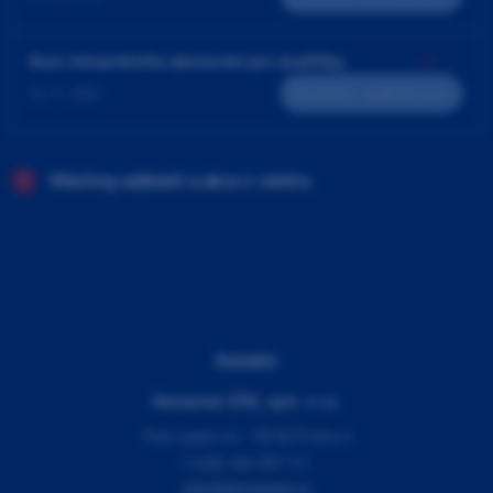
Kurz intraorálního skenování pro sestřičky
24. 9. 2026
Teoreticko - praktický kurz
Všechny události a akce v centru
Kontakty
Dentamed (ČR), spol. s r.o.
Pod Lipami 41, 130 00 Praha 3
(+420) 266 007 111
info@dentamed.cz