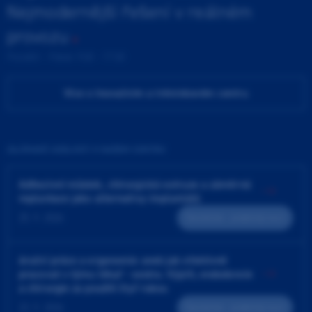
Nejmodernější řešení v reálném
provozu
Pondělí - Pátek 9:00 - 17:00
Více o Inovačním a tréninkovém centru
ZAJÍMAVÉ UDÁLOSTI V NAŠEM CENTRU
Adhezivní můstek, chirurgická extruze a záměrná
replantace jako alternativy implantátů
25. 9. 2026
Teoreticko - praktický kurz
4ruční práce a ergonomie aneb jak efektivně
pracovat v týmu lékař - sestra. Výplň, endodoncie
a chirurgie za použití čtyř rukou
23. 9. 2026
Teoreticko - praktický kurz