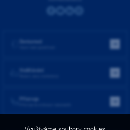
Dentamed
Hlavní web společnosti
Vzdělávání
Školení, akce, konference
Přístroje
Přístroje do ordinace i laboratoře
Využíváme soubory cookies