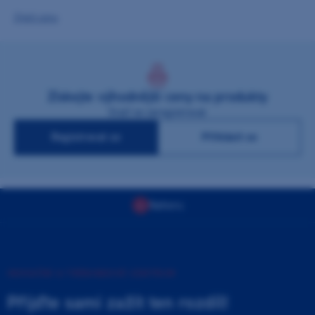
Zjistit cenu
Získejte výhodnější ceny na produkty
Stačí se zaregistrovat
Registrovat se
Přihlásit se
Nahoru
INOVAČNÍ A TRÉNINKOVÉ CENTRUM
Přijďte sami zažít ten rozdíl!