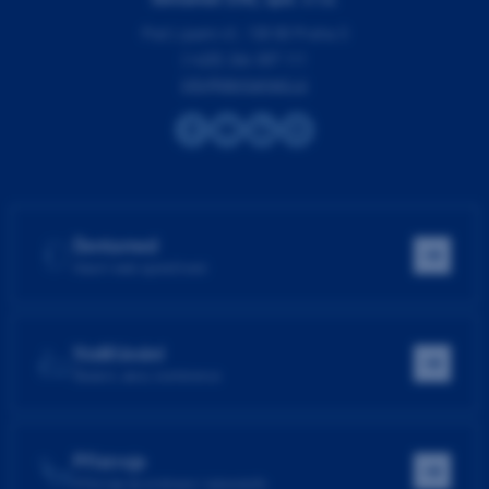
Pod Lipami 41, 130 00 Praha 3
(+420) 266 007 111
info@dentamed.cz
Dentamed
Hlavní web společnosti
Vzdělávání
Školení, akce, konference
Přístroje
Přístroje do ordinace i laboratoře