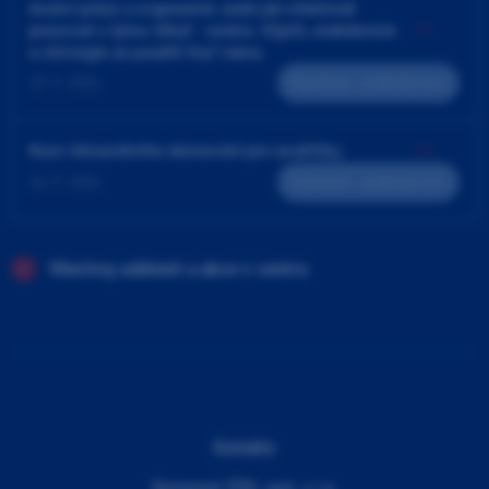
4ruční práce a ergonomie aneb jak efektivně
pracovat v týmu lékař - sestra. Výplň, endodoncie
a chirurgie za použití čtyř rukou
23. 9. 2026
Teoreticko - praktický kurz
Kurz intraorálního skenování pro sestřičky
24. 9. 2026
Teoreticko - praktický kurz
Všechny události a akce v centru
Kontakty
Dentamed (ČR), spol. s r.o.