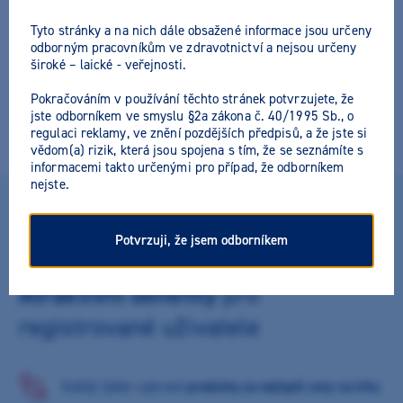
Tyto stránky a na nich dále obsažené informace jsou určeny
odborným pracovníkům ve zdravotnictví a nejsou určeny
široké – laické - veřejnosti.
Pokračováním v používání těchto stránek potvrzujete, že
jste odborníkem ve smyslu §2a zákona č. 40/1995 Sb., o
regulaci reklamy, ve znění pozdějších předpisů, a že jste si
vědom(a) rizik, která jsou spojena s tím, že se seznámíte s
informacemi takto určenými pro případ, že odborníkem
nejste.
DLOUHODOBÉHO PARTNERSTVÍ SI CENÍME
Potvrzuji, že jsem odborníkem
Atraktivní benefity
pro
registrované uživatele
Každý týden vybrané
produkty za nejlepší ceny na trhu