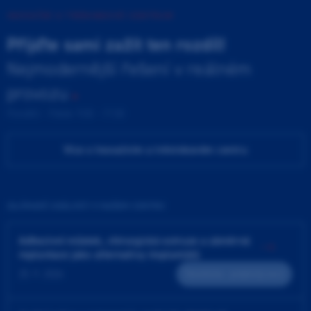
INOVAČNÍ A TRÉNINKOVÉ CENTRUM
Přijďte sami zažít ten rozdíl!
Nejmodernější řešení v reálném
provozu
Pondělí - Pátek 9:00 - 17:00
Více o Inovačním a tréninkovém centru
ZAJÍMAVÉ UDÁLOSTI V NAŠEM CENTRU
Adhezivní můstek, chirurgická extruze a záměrná
replantace jako alternativy implantátů
25. 9. 2026
Teoreticko - praktický kurz