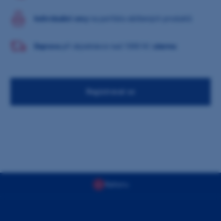
Individuální ceny
na portfolio oblíbených produktů
Doprava
při objednávce nad 1000 Kč
zdarma
Registrovat se
Nahoru