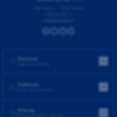
Pod Lipami 41, 130 00 Praha 3
(+420) 266 007 111
info@dentamed.cz
Dentamed
Hlavní web společnosti
Vzdělávání
Školení, akce, konference
Přístroje
Přístroje do ordinace i laboratoře