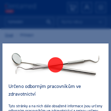
Rychlý nákup
Úvod
/
Přihlásit
MÁTE U NÁS UŽ ÚČET?
Přihlásit se
E-mail nebo přihlašovací jméno
*
Určeno odborným pracovníkům ve
zdravotnictví
Tyto stránky a na nich dále obsažené informace jsou určeny
Heslo
*
Zapomněli jste heslo?
odborným pracovníkům ve zdravotnictví a nejsou určeny