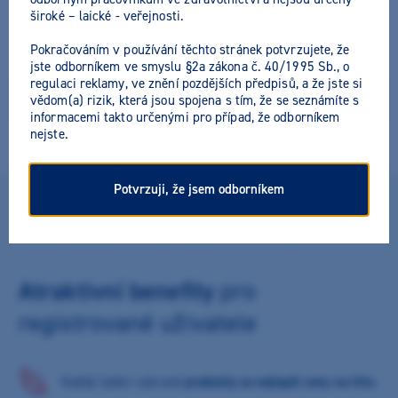
široké – laické - veřejnosti.
Pokračováním v používání těchto stránek potvrzujete, že
jste odborníkem ve smyslu §2a zákona č. 40/1995 Sb., o
regulaci reklamy, ve znění pozdějších předpisů, a že jste si
vědom(a) rizik, která jsou spojena s tím, že se seznámíte s
informacemi takto určenými pro případ, že odborníkem
nejste.
Potvrzuji, že jsem odborníkem
DLOUHODOBÉHO PARTNERSTVÍ SI CENÍME
Atraktivní benefity
pro
registrované uživatele
Každý týden vybrané
produkty za nejlepší ceny na trhu