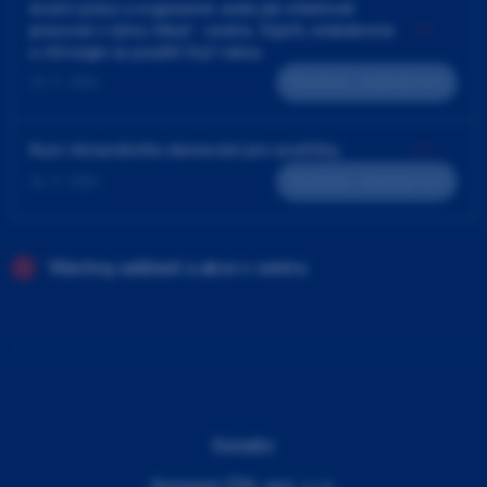
4ruční práce a ergonomie aneb jak efektivně
pracovat v týmu lékař - sestra. Výplň, endodoncie
a chirurgie za použití čtyř rukou
23. 9. 2026
Teoreticko - praktický kurz
Kurz intraorálního skenování pro sestřičky
24. 9. 2026
Teoreticko - praktický kurz
Všechny události a akce v centru
Kontakty
Dentamed (ČR), spol. s r.o.