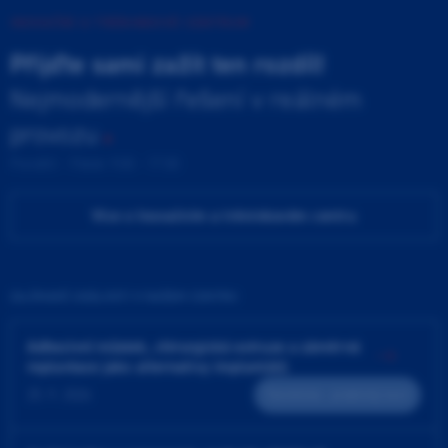
INOVAČNÍ A TRÉNINKOVÉ CENTRUM
Přijďte sami zažít ten rozdíl!
Nejmodernější řešení v reálném
provozu
Pondělí - Pátek 9:00 - 17:00
Více o Inovačním a tréninkovém centru
ZAJÍMAVÉ UDÁLOSTI V NAŠEM CENTRU
Adhezivní můstek, chirurgická extruze a záměrná
replantace jako alternativy implantátů
25. 9. 2026
Teoreticko - praktický kurz