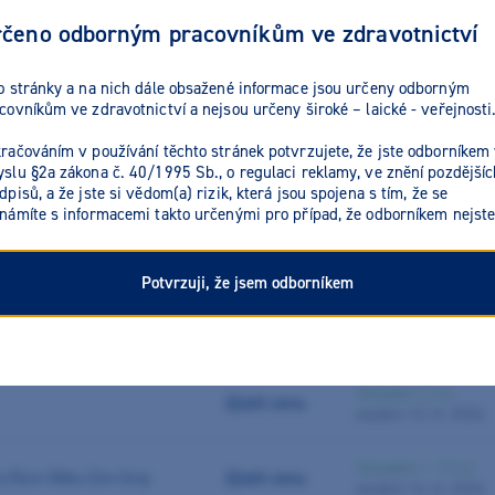
čeno odborným pracovníkům ve zdravotnictví
o stránky a na nich dále obsažené informace jsou určeny odborným
covníkům ve zdravotnictví a nejsou určeny široké – laické - veřejnosti
odukty
Reg
račováním v používání těchto stránek potvrzujete, že jste odborníkem
slu §2a zákona č. 40/1995 Sb., o regulaci reklamy, ve znění pozdějšíc
dpisů, a že jste si vědom(a) rizik, která jsou spojena s tím, že se
námíte s informacemi takto určenými pro případ, že odborníkem nejste
Potvrzuji, že jsem odborníkem
ianta / balení
Cena / ks
Dostupnost
Skladem 2 ks
Zjistit cenu
dodání 10. 8. 2026
Skladem > 10 ks
/5cm 50ks Clin Grip
Zjistit cenu
dodání 10. 8. 2026