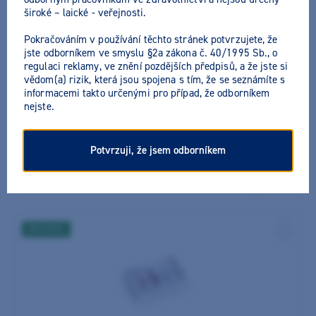
široké – laické - veřejnosti.
AKCE
Pokračováním v používání těchto stránek potvrzujete, že
jste odborníkem ve smyslu §2a zákona č. 40/1995 Sb., o
regulaci reklamy, ve znění pozdějších předpisů, a že jste si
vědom(a) rizik, která jsou spojena s tím, že se seznámíte s
informacemi takto určenými pro případ, že odborníkem
nejste.
GC Initial MC INside IN-47 Sienna 20 g 870147
Potvrzuji, že jsem odborníkem
Výrobce:
GC
Na objednání
NOVINKA