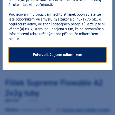
široké – laické - veřejnosti.
Pokračováním v používání těchto stránek potvrzujete, že
jste odborníkem ve smyslu §2a zákona č. 40/1995 Sb., o
regulaci reklamy, ve znění pozdějších předpisů, a že jste si
vědom(a) rizik, která jsou spojena s tím, že se seznámíte s
informacemi takto určenými pro případ, že odborníkem
nejste.
Potvrzuji, že jsem odborníkem
Filtek Supreme Flowable A2
2x2g tuby
0817101
/
3930A2
Výrobce:
Solventum (ex 3M)
Všechny akční nabídky výrobce