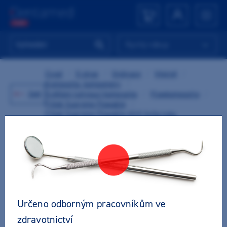
Rychlý nákup
Úvod
/
E-shop
/
Ordinace
/
Výplně
/
Kompozita, kompomery
/
Zpět
Světlem tuhnoucí kompozita
/
Flowkompozita
/
Filtek Supreme Flowable
/
Filtek Supreme Flowable A3,5 2x2g tuby
Určeno odborným pracovníkům ve
zdravotnictví