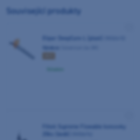
Související produkty
Elipar DeepCure-L (plast)
(9032415)
Výrobce:
Solventum (ex 3M)
AKCE
Skladem
Filtek Supreme Flowable koncovky
20ks (šedé)
(9050676)