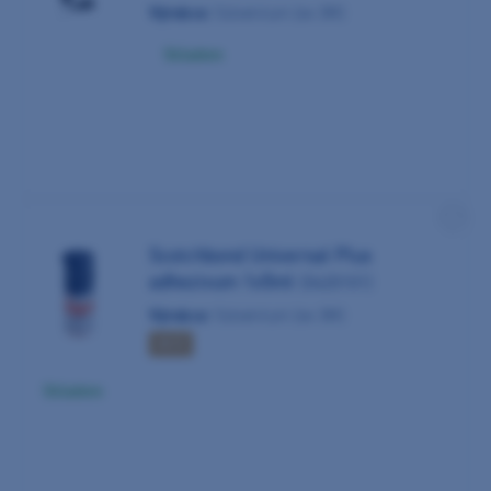
Výrobce:
Solventum (ex 3M)
Skladem
Scotchbond Universal Plus
adhezivum 1x5ml
(0420101)
Výrobce:
Solventum (ex 3M)
AKCE
Skladem