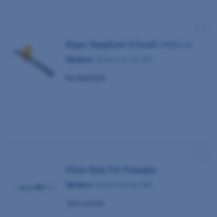
Elipar DeepCure-S (ocel)
(9032416)
Výrobce:
Solventum (ex 3M)
Na objednání
Filtek Bulk Fill Flowable
Výrobce:
Solventum (ex 3M)
Více variant