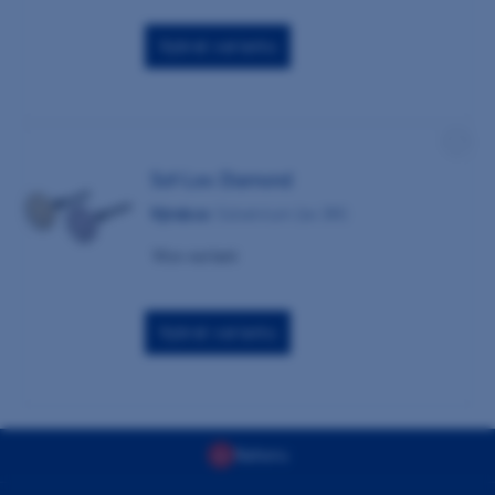
Vybrat variantu
Sof-Lex Diamond
Výrobce:
Solventum (ex 3M)
Více variant
Vybrat variantu
Nahoru