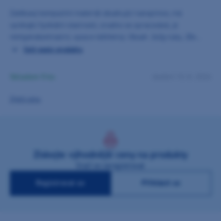
Zatékavý kompozitní materiál obsahující nanoplnivo, má
vynikající fyzikální vlastnosti, snadno se zpracovává, je
rentgenokontrastní, vysoce leštitelný. Obsah: 2x2g tuby, 20x
koncovka
Celý popis produktu
Skladem 5 ks
dodání 10. 8. 2026
Zjistit cenu
Získejte výhodnější ceny na produkty
Stačí se zaregistrovat
Registrovat se
Přihlásit se