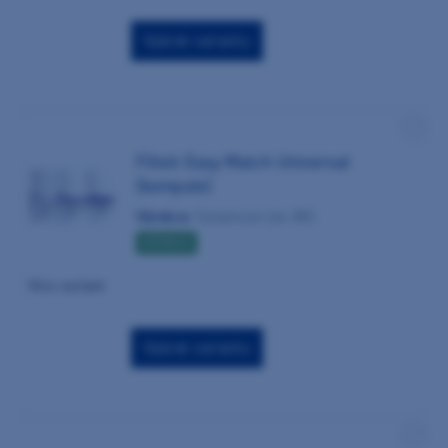
Vybrat variantu
Filtek Easy Match Universal
(kompule)
Výrobce:
Solventum (ex 3M)
NOVINKA
Více variant
Vybrat variantu