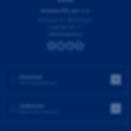
Dentamed (ČR), spol. s r.o.
Pod Lipami 41, 130 00 Praha 3
(+420) 266 007 111
info@dentamed.cz
Dentamed
Hlavní web společnosti
Vzdělávání
Školení, akce, konference