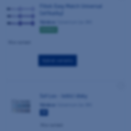
Filtek Easy Match Universal
(stříkačky)
Výrobce:
Solventum (ex 3M)
NOVINKA
Více variant
Vybrat variantu
Sof-Lex - leštící disky
Výrobce:
Solventum (ex 3M)
TIP
Více variant