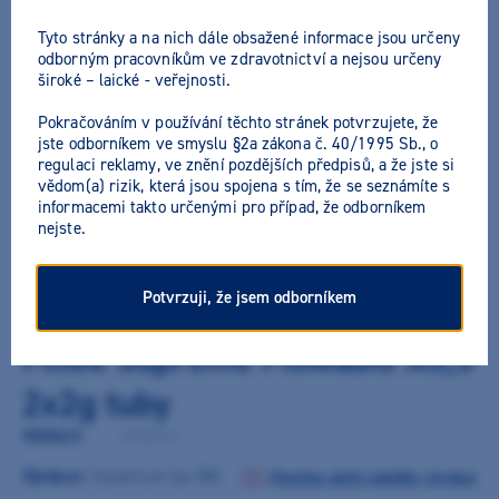
Tyto stránky a na nich dále obsažené informace jsou určeny
odborným pracovníkům ve zdravotnictví a nejsou určeny
široké – laické - veřejnosti.
Pokračováním v používání těchto stránek potvrzujete, že
jste odborníkem ve smyslu §2a zákona č. 40/1995 Sb., o
regulaci reklamy, ve znění pozdějších předpisů, a že jste si
vědom(a) rizik, která jsou spojena s tím, že se seznámíte s
informacemi takto určenými pro případ, že odborníkem
nejste.
Potvrzuji, že jsem odborníkem
Filtek Supreme Flowable A3,5
2x2g tuby
9050631
/
3930A3.5
Výrobce:
Solventum (ex 3M)
Všechny akční nabídky výrobce