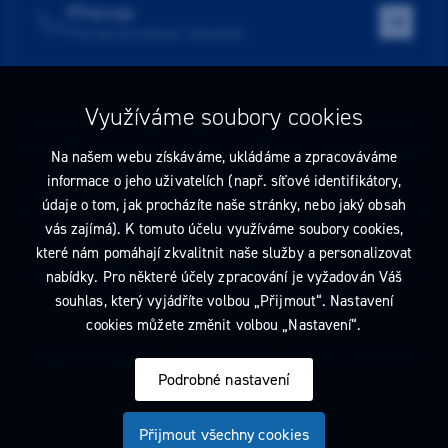
Přístroje
Přístroje do ordinace i laboratoře
Využíváme soubory cookies
Tato stránka obsahuje reklamu na zdravotnický prostředek zaměřenou
na odborníky ve smyslu §2a zákona č. 40/1995 Sb., ve znění pozdějších
Na našem webu získáváme, ukládáme a zpracováváme
předpisů. Nejste-li takovým odborníkem, neprodleně tyto stránky
informace o jeho uživatelích (např. síťové identifikátory,
opusťte. Obsah tohoto sdělení není nabídkou (návrhem) na uzavření
údaje o tom, jak procházíte naše stránky, nebo jaký obsah
jakékoliv smlouvy ani veřejnou nabídkou. Veškeré informace jsou pouze
vás zajímá). K tomuto účelu využíváme soubory cookies,
informativního charakteru a řídí se
pravidly reklamních sdělení
.
které nám pomáhají zkvalitnit naše služby a personalizovat
Prohlédnout si můžete také
obchodní podmínky
a
pravidla ochrany
nabídky. Pro některé účely zpracování je vyžadován Váš
osobních údajů
nebo upravte
nastavení cookies
.
souhlas, který vyjádříte volbou „Přijmout“. Nastavení
cookies můžete změnit volbou „Nastavení“.
2026 Dentamed spol. s r.o. Všechna práva vyhrazena. Designed by
Podrobné nastavení
Přijmout všechny cookies