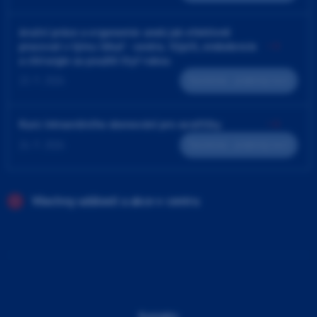
4ruční práce a ergonomie aneb jak efektivně
pracovat v týmu lékař - sestra. Výplň, endodoncie
a chirurgie za použití čtyř rukou
23. 9. 2026
Teoreticko - praktický kurz
Kurz intraorálního skenování pro sestřičky
24. 9. 2026
Teoreticko - praktický kurz
Všechny události a akce v centru
Kontakty