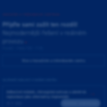
INOVAČNÍ A TRÉNINKOVÉ CENTRUM
Přijďte sami zažít ten rozdíl!
Nejmodernější řešení v reálném
provozu
Pondělí - Pátek 9:00 - 17:00
Více o Inovačním a tréninkovém centru
ZAJÍMAVÉ UDÁLOSTI V NAŠEM CENTRU
Adhezivní můstek, chirurgická extruze a záměrná
replantace jako alternativy implantátů
25. 9. 2026
Teoreticko - praktický kurz