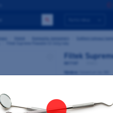
ty
Rychlý nákup
nace
/
Výplně
/
Kompozita, kompomery
/
Světlem tuhnoucí kom
/
Filtek Supreme Flowable C2 2x2g tuby
Filtek Suprem
0817107
/
3930C2
Výrobce:
Solventum (ex 3M)
Zatékavý kompozitní materiál 
vlastnosti, snadno se zpracov
Obsah: 2x2g tuby, 20x konco
Na objednání