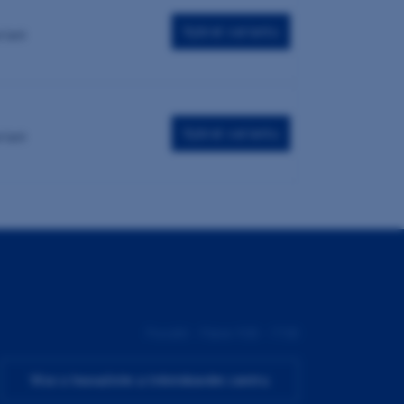
Vybrat variantu
riant
Vybrat variantu
riant
Pondělí - Pátek 9:00 - 17:00
Více o Inovačním a tréninkovém centru