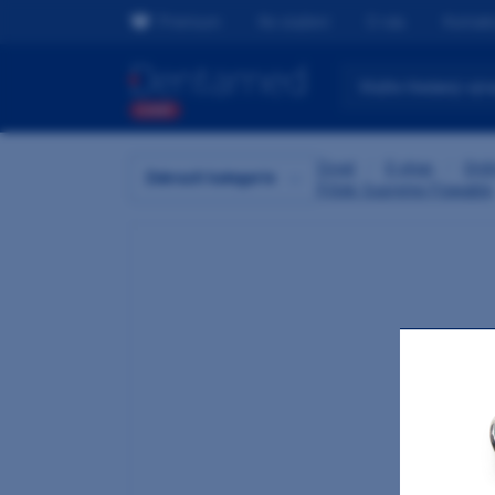
Premium
Ke stažení
O nás
Kontak
Úvod
/
E-shop
/
Ordi
Zobrazit kategorie
Filtek Supreme Flowable