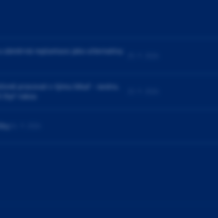
a záměrná replantace jako alternativy
25. 9. 2026
ivně pracovat v týmu lékař - sestra.
23. 9. 2026
í čtyř rukou
čky
24. 9. 2026