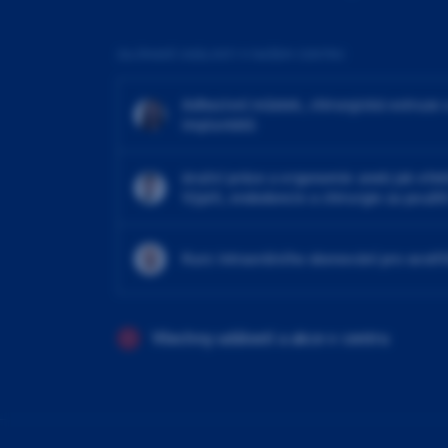
ZAJÍMAVÉ UDÁLOSTI V NAŠEM CENTRU
Adhezivní můstek, chirurgická extruze 
implantátů
4ruční práce a ergonomie aneb jak efekt
Výplň, endodoncie a chirurgie za použit
Kurz intraorálního skenování pro sestři
Všechny události a akce v centru