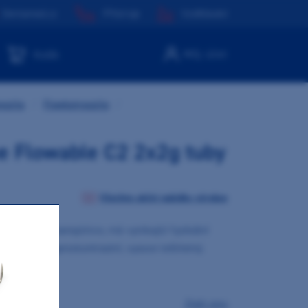
Dentamed.cz
Přístroje
Vzdělávání
Můj účet
Košík
pozita
/
Flowkompozita
/
e Flowable C2 2x2g tuby
Všechny akční nabídky výrobce
obsahující nanoplnivo, má vynikající fyzikální
ává, je rentgenokontrastní, vysoce leštitelný.
vka
Zjistit cenu