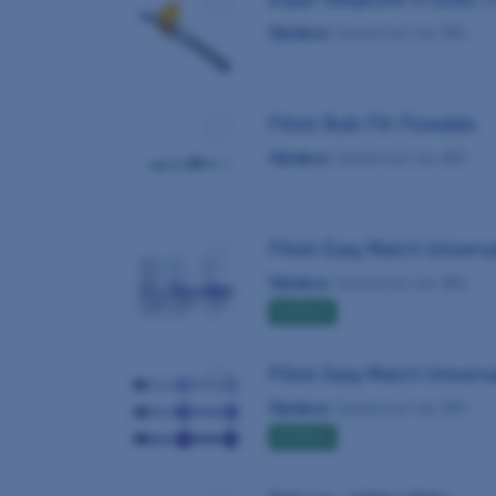
Výrobce:
Solventum (ex 3M)
Filtek Bulk Fill Flowable
Výrobce:
Solventum (ex 3M)
Filtek Easy Match Univers
Výrobce:
Solventum (ex 3M)
NOVINKA
Filtek Easy Match Universa
Výrobce:
Solventum (ex 3M)
NOVINKA