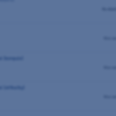
Na obje
Více va
al (kompule)
Více va
l (stříkačky)
Více va