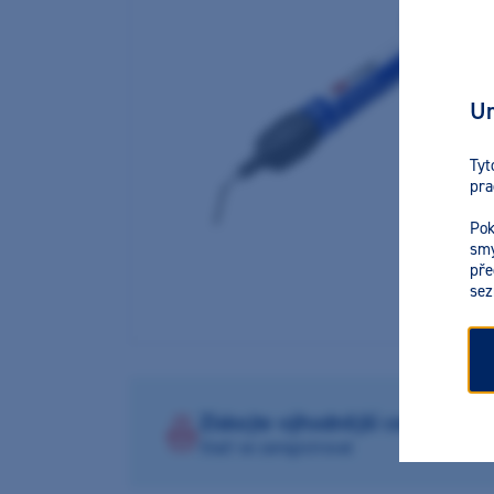
Ur
Tyt
pra
Pok
smy
pře
sez
Získejte výhodnější ceny na pr
Stačí se zaregistrovat