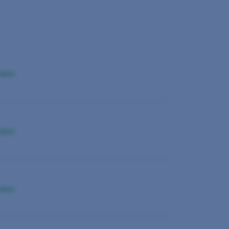
adem
adem
adem