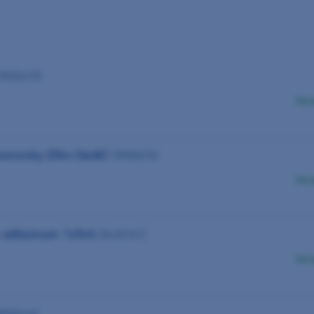
(9032415)
Skl
oncovky 20ks (šedé)
(9050676)
Skl
s adhezivum 1x5ml
(0420101)
Skl
9032416)