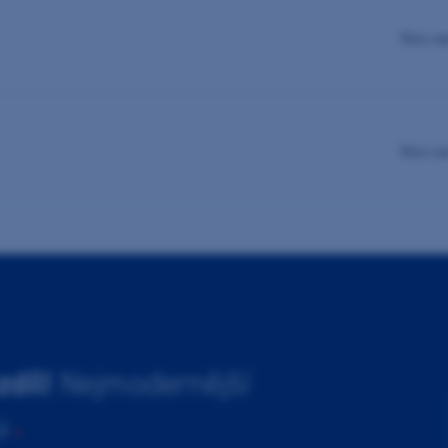
Více va
Více va
zdíl!
Nejmodernější
u