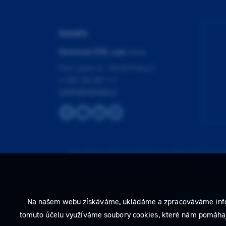
Kontakty
Dentamed (ČR), spol. s r.o.
Pod Lipami 41, 130 00 Praha 3
(+420) 266 007 111
info@dentamed.cz
Tato stránka obsahuje reklamu na zdravotnický prost
neprodleně tyto stránky opusťte. Obsah tohoto sdě
Prohlédnout si můž
Na našem webu získáváme, ukládáme a zpracováváme informac
tomuto účelu využíváme soubory cookies, které nám pomáhají 
2026