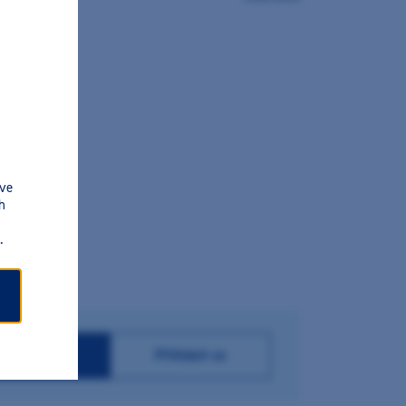
.
 ve
h
.
istrovat se
Přihlásit se