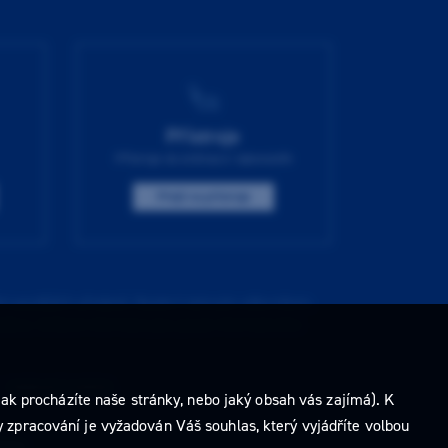
Přístroje
Přístroje do ordinace i laboratoře
Přejít na přístroje
í pozdějších předpisů. Nejste-li takovým odborníkem,
ídkou. Veškeré informace jsou pouze informativního
e
nastavení cookies
.
ak procházíte naše stránky, nebo jaký obsah vás zajímá). K
 zpracování je vyžadován Váš souhlas, který vyjádříte volbou