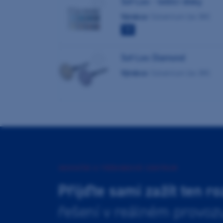
Sof-Lex - leštící disky
Výrobce:
Solventum (ex 3M)
TIP
Sof-Lex Diamond
Výrobce:
Solventum (ex 3M)
INOVAČNÍ A TRÉNINKOVÉ CENTRUM
Přijďte sami zažít ten ro
řešení v reálném provoz