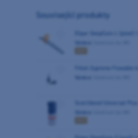
Související produkty
Elipar DeepCure-L (plast)
Výrobce:
Solventum (ex 3M)
AKCE
Filtek Supreme Flowable k
Výrobce:
Solventum (ex 3M)
Scotchbond Universal Plu
Výrobce:
Solventum (ex 3M)
AKCE
Elipar DeepCure-S (ocel)
(