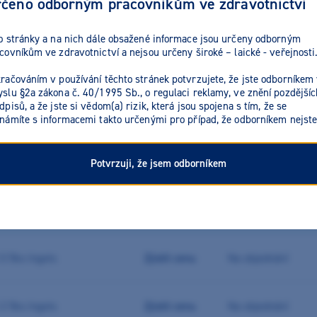
čeno odborným pracovníkům ve zdravotnictví
o stránky a na nich dále obsažené informace jsou určeny odborným
covníkům ve zdravotnictví a nejsou určeny široké – laické - veřejnosti
račováním v používání těchto stránek potvrzujete, že jste odborníkem
odukty
Reg
slu §2a zákona č. 40/1995 Sb., o regulaci reklamy, ve znění pozdějšíc
dpisů, a že jste si vědom(a) rizik, která jsou spojena s tím, že se
námíte s informacemi takto určenými pro případ, že odborníkem nejste
Potvrzuji, že jsem odborníkem
ianta / balení
Cena / ks
Dostupnost
0 5ks Ingots
Zjistit cenu
Na objednání
2 5ks Ingots
Zjistit cenu
Na objednání