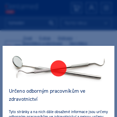
Rychlý nákup
Úvod
/
E-shop
/
Ordinace
/
Dezinfekce a sterilizace
/
Dezinfekce
/
Zpět
Dezinfekce a čištění nástrojů
/
Rotační nástroje
/
M+W Bohrerbad Plus - lázeň na vrtáčky
TIP
Určeno odborným pracovníkům ve
zdravotnictví
Tyto stránky a na nich dále obsažené informace jsou určeny
odborným pracovníkům ve zdravotnictví a nejsou určeny