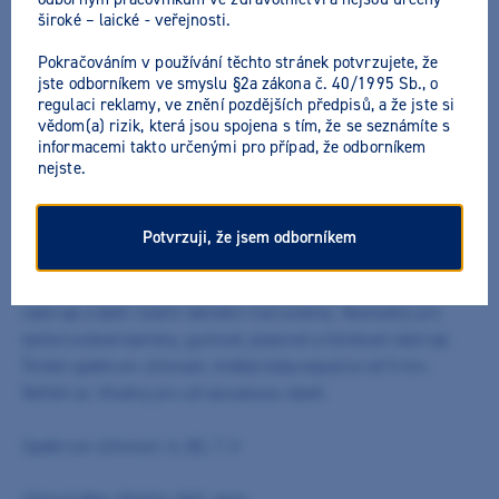
široké – laické - veřejnosti.
Pokračováním v používání těchto stránek potvrzujete, že
jste odborníkem ve smyslu §2a zákona č. 40/1995 Sb., o
regulaci reklamy, ve znění pozdějších předpisů, a že jste si
vědom(a) rizik, která jsou spojena s tím, že se seznámíte s
M+W Bohrerbad Plus - lázeň na
informacemi takto určenými pro případ, že odborníkem
nejste.
vrtáčky
Výrobce:
M+W Dental
Všechny akční nabídky výrobce
Potvrzuji, že jsem odborníkem
Čistící a dezinfekční prostředek pro vrtáčky, diamantové
nástroje a další rotační dentální instrumenty. Nevhodný pro
karborundové kameny, gumové, plastové a hliníkové nástroje.
Široké spektrum účinnosti, krátká doba expozice od 5 min.
Neředí se. Vhodný pro ultrazvukovou lázeň.
Spektrum účinnosti: A, (B), T, V