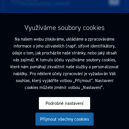
Přístroje do ordinace i laboratoře
Využíváme soubory cookies
Tato stránka obsahuje reklamu na zdravotnický prostředek zaměřenou
na odborníky ve smyslu §2a zákona č. 40/1995 Sb., ve znění pozdějších
Na našem webu získáváme, ukládáme a zpracováváme
předpisů. Nejste-li takovým odborníkem, neprodleně tyto stránky
informace o jeho uživatelích (např. síťové identifikátory,
opusťte. Obsah tohoto sdělení není nabídkou (návrhem) na uzavření
údaje o tom, jak procházíte naše stránky, nebo jaký obsah
jakékoliv smlouvy ani veřejnou nabídkou. Veškeré informace jsou pouze
vás zajímá). K tomuto účelu využíváme soubory cookies,
informativního charakteru a řídí se
pravidly reklamních sdělení
.
které nám pomáhají zkvalitnit naše služby a personalizovat
Prohlédnout si můžete také
obchodní podmínky
a
pravidla ochrany
nabídky. Pro některé účely zpracování je vyžadován Váš
osobních údajů
nebo upravte
nastavení cookies
.
souhlas, který vyjádříte volbou „Přijmout“. Nastavení
cookies můžete změnit volbou „Nastavení“.
2026 Dentamed spol. s r.o. Všechna práva vyhrazena. Designed by
Podrobné nastavení
Přijmout všechny cookies