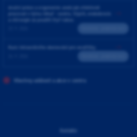
4ruční práce a ergonomie aneb jak efektivně
pracovat v týmu lékař - sestra. Výplň, endodoncie
a chirurgie za použití čtyř rukou
23. 9. 2026
Teoreticko - praktický kurz
Kurz intraorálního skenování pro sestřičky
24. 9. 2026
Teoreticko - praktický kurz
Všechny události a akce v centru
Kontakty