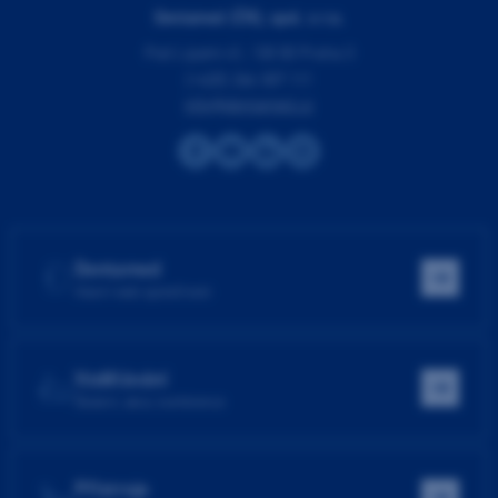
Dentamed (ČR), spol. s r.o.
Pod Lipami 41, 130 00 Praha 3
(+420) 266 007 111
info@dentamed.cz
Dentamed
Hlavní web společnosti
Vzdělávání
Školení, akce, konference
Přístroje