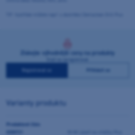
Účinná látka: Alkohol, KAS, amin.
TIP: Vystřídat můžete např. s dezinfekcí Dentaclean Drill Plus
Získejte výhodnější ceny na produkty
Stačí se zaregistrovat
Registrovat se
Přihlásit se
Varianty produktu
Produktové číslo
0200721
M+W Lázeň na vrtáčky Plus