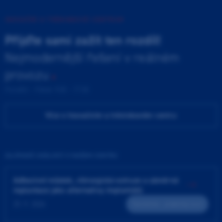
INOVAČNÍ A TRÉNINKOVÉ CENTRUM
Přijďte sami zažít ten rozdíl!
Nejmodernější řešení v reálném
provozu
Pondělí - Pátek 9:00 - 17:00
Více o Inovačním a tréninkovém centru
ZAJÍMAVÉ UDÁLOSTI V NAŠEM CENTRU
Adhezivní můstek, chirurgická extruze a záměrná
replantace jako alternativy implantátů
25. 9. 2026
Teoreticko - praktický kurz