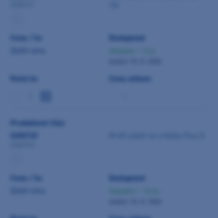
10l
0200721
Cena / ks
Dostupnost
Zjistit cenu
Skladem > 5 ks
dodání 10. 8. 2026
Počet ks
Cena celkem
-
Produktové číslo
0200720
M+W Lázeň na vrtáčky Plus 2l
0200720
Cena / ks
Dostupnost
Zjistit cenu
Skladem > 10 ks
dodání 10. 8. 2026