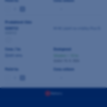
Počet ks
Cena celkem
-
Produktové číslo
0200722
M+W Lázeň na vrtáčky Plus 5l
0200722
Cena / ks
Dostupnost
Zjistit cenu
Skladem > 10 ks
dodání 10. 8. 2026
Počet ks
Cena celkem
-
Nahoru