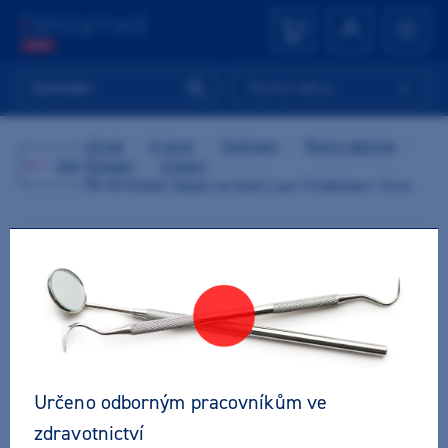
Rychlý nákup
Úvod
/
E-shop
/
Ordinace
/
Ruční nástroje
/
Zpět
Ostatní
/
Ostatní
/
M+W Kleště štípací na kosti Luer-Friedmann 14cm
Určeno odborným pracovníkům ve
zdravotnictví