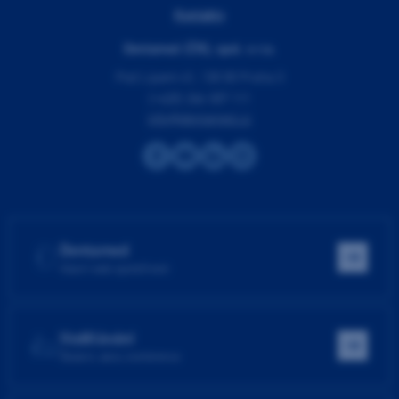
Kontakty
Dentamed (ČR), spol. s r.o.
Pod Lipami 41, 130 00 Praha 3
(+420) 266 007 111
info@dentamed.cz
Dentamed
Hlavní web společnosti
Vzdělávání
Školení, akce, konference