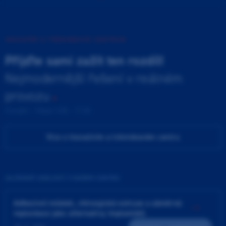
INOVAČNÍ A TRÉNINKOVÉ CENTRUM
Přijďte sami zažít ten rozdíl!
Nejmodernější řešení v reálném
provozu
Pondělí - Pátek 9:00 - 17:00
Více o Inovačním a tréninkovém centru
ZAJÍMAVÉ UDÁLOSTI V NAŠEM CENTRU
Adhezivní můstek, chirurgická extruze a záměrná
replantace jako alternativy implantátů