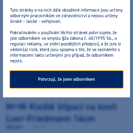
Tyto stránky a na nich dále obsažené informace jsou určeny
odborným pracovníkům ve zdravotnictví a nejsou určeny
široké – laické - veřejnosti.
Pokračováním v používání těchto stránek potvrzujete, že
jste odborníkem ve smyslu §2a zákona č. 40/1995 Sb., o
regulaci reklamy, ve znění pozdějších předpisů, a že jste si
vědom(a) rizik, která jsou spojena s tím, že se seznámíte s
informacemi takto určenými pro případ, že odborníkem
nejste.
Potvrzuji, že jsem odborníkem
M+W Kleště štípací na kosti
Luer-Friedmann 14cm
0081649
/
0081649