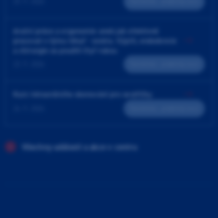
25. 9. 2026
Teoreticko - praktický kurz
4ruční práce a ergonomie aneb jak efektivně
pracovat v týmu lékař - sestra. Výplň, endodoncie
a chirurgie za použití čtyř rukou
23. 9. 2026
Teoreticko - praktický kurz
Kurz intraorálního skenování pro sestřičky
24. 9. 2026
Teoreticko - praktický kurz
Všechny události a akce v centru