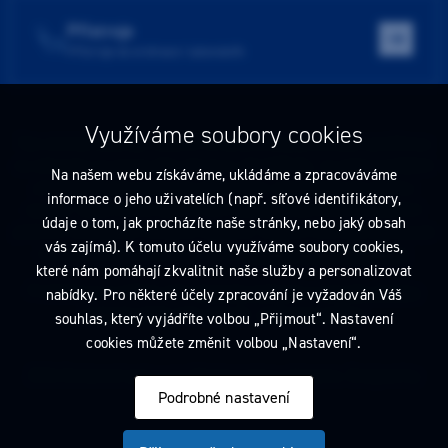
Přístroje
Přístroje do ordinace i laboratoře
Využíváme soubory cookies
Tato stránka obsahuje reklamu na zdravotnický prostředek zaměřenou
na odborníky ve smyslu §2a zákona č. 40/1995 Sb., ve znění pozdějších
Na našem webu získáváme, ukládáme a zpracováváme
předpisů. Nejste-li takovým odborníkem, neprodleně tyto stránky
informace o jeho uživatelích (např. síťové identifikátory,
opusťte. Obsah tohoto sdělení není nabídkou (návrhem) na uzavření
údaje o tom, jak procházíte naše stránky, nebo jaký obsah
jakékoliv smlouvy ani veřejnou nabídkou. Veškeré informace jsou pouze
vás zajímá). K tomuto účelu využíváme soubory cookies,
informativního charakteru a řídí se
pravidly reklamních sdělení
.
které nám pomáhají zkvalitnit naše služby a personalizovat
Prohlédnout si můžete také
obchodní podmínky
a
pravidla ochrany
nabídky. Pro některé účely zpracování je vyžadován Váš
osobních údajů
nebo upravte
nastavení cookies
.
souhlas, který vyjádříte volbou „Přijmout“. Nastavení
cookies můžete změnit volbou „Nastavení“.
2026 Dentamed spol. s r.o. Všechna práva vyhrazena. Designed by
Podrobné nastavení