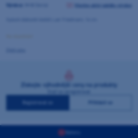
Výrobce:
M+W Dental
Všechny akční nabídky výrobce
Vyduté dlátovité kleště Luer Friedmann, 14 cm.
Na objednání
Zjistit cenu
Získejte výhodnější ceny na produkty
Stačí se zaregistrovat
Registrovat se
Přihlásit se
Nahoru